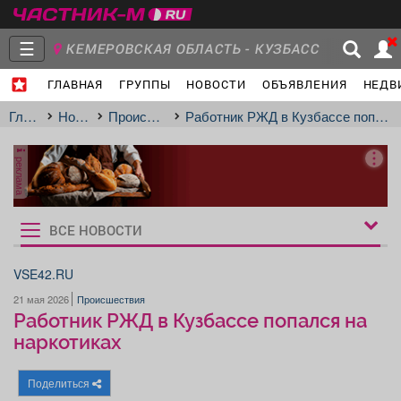
☰
КЕМЕРОВСКАЯ ОБЛАСТЬ - КУЗБАСС
ГЛАВНАЯ
ГРУППЫ
НОВОСТИ
ОБЪЯВЛЕНИЯ
НЕДВ
Главная
Группы
Новости
Главная
Новости
Происшествия
Работник РЖД в Кузбассе попался на наркотиках
реклама
Объявления
Недвижимость
Услуги
ВСЕ НОВОСТИ
Рукбрики
новостей
VSE42.RU
21 мая 2026
Происшествия
Работа
Транспорт
Компании
Работник РЖД в Кузбассе попался на
наркотиках
Поделиться