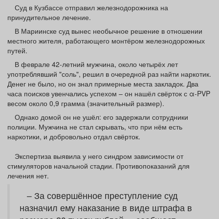
Афиша
Обучение
Проекты
Суд в Кузбассе отправил железнодорожника на
принудительное лечение.
В Мариинске суд вынес необычное решение в отношении
местного жителя, работающего монтёром железнодорожных
путей.
Товары
Поздравления
Погода
В феврале 42-летний мужчина, около четырёх лет
употреблявший "соль", решил в очередной раз найти наркотик.
Денег не было, но он знал примерные места закладок. Два
часа поисков увенчались успехом – он нашёл свёрток с α-PVP
весом около 0,9 грамма (значительный размер).
ТВ программа
Я - пенсионер
Однако домой он не ушёл: его задержали сотрудники
полиции. Мужчина не стал скрывать, что при нём есть
наркотики, и добровольно отдал свёрток.
Экспертиза выявила у него синдром зависимости от
стимуляторов начальной стадии. Противопоказаний для
лечения нет.
– За совершённое преступление суд
назначил ему наказание в виде штрафа в