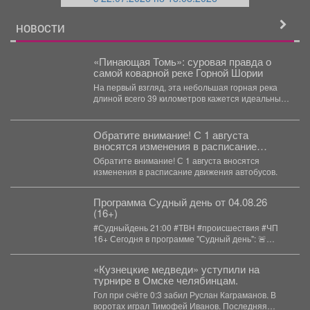
й
НОВОСТИ
«Пинающая Томь»: суровая правда о
самой коварной реке Горной Шории
На первый взгляд, эта небольшая горная река
длиной всего 39 километров кажется идеальным
местом для...
Обратите внимание! С 1 августа
вносятся изменения в расписание
движения автобусов.
Обратите внимание! С 1 августа вносятся
изменения в расписание движения автобусов.
Программа Судный день от 04.08.26
(16+)
#Судныйдень 21:00 #ТВН #происшествия #ЧП
16+ Сегодня в программе "Судный день": 🚨
Землетрясения...
«Кузнецкие медведи» уступили на
турнире в Омске челябинцам.
Гол при счёте 0:3 забил Руслан Каграманов. В
воротах играл Тимофей Иванов. Последняя