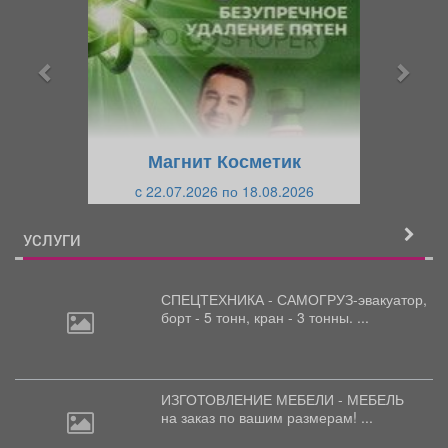
е
е
д
д
ы
у
д
ю
у
щ
щ
и
Магнит Косметик
и
й
c 22.07.2026 по 18.08.2026
й
УСЛУГИ
СПЕЦТЕХНИКА - САМОГРУЗ-эвакуатор,
борт
- 5 тонн, кран - 3 тонны. ...
ИЗГОТОВЛЕНИЕ МЕБЕЛИ - МЕБЕЛЬ
на
заказ по вашим размерам! ...