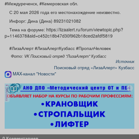
#Междуреченск, #Кемеровская обл.
Афиша
Обучение
Проекты
С 20 мая 2026 года его местонахождение неизвестно.
Инфорг: Дина (Дина) 89231021082
Тема на форуме: https://lizaalert.ru/forum/viewtopic.php?
p=1146378&sid=c452c18b47d30f962b18ced2afdf5819
Товары
Поздравления
Погода
#ЛизаАлерт #ЛизаАлертКузбасс #ПропалЧеловек
Фото: VK Поисковый отряд "ЛизаАлерт" Кузбасс
Источник
Поисковый отряд «ЛизаАлерт» Кузбасс
ТВ программа
MAX-канал "Новости"
Я - пенсионер
реклама
0 Комментариев