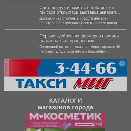
Свет, воздух и память: в библиотеке
Мысков открылась выставка акварели
«Воспоминания»
Друзья, у нас отличные новости для всех
ценителей прекрасного! Если вы ищете повод
заглянуть в...
Первых кузбасских фермеров научили
пользоваться агродронами.
Очередной поток «Школы фермера» прошли 40
человек - владельцы личных подсобных
хозяйств, начинающие фермеры и...
реклама
КАТАЛОГИ
магазинов города
П
С
р
л