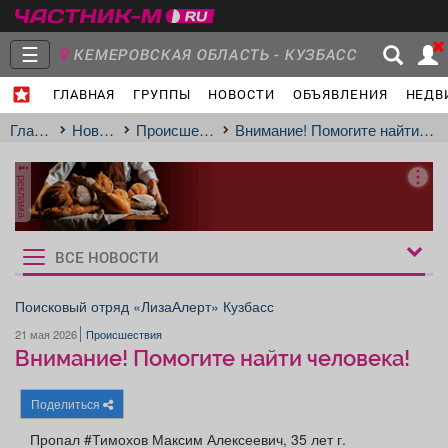
☰
КЕМЕРОВСКАЯ ОБЛАСТЬ - КУЗБАСС
ГЛАВНАЯ
ГРУППЫ
НОВОСТИ
ОБЪЯВЛЕНИЯ
НЕДВ
Главная
Группы
Новости
Главная
Новости
Происшествия
Внимание! Помогите найти человека!
реклама
Объявления
Недвижимость
Услуги
ВСЕ НОВОСТИ
Рукбрики
новостей
Поисковый отряд «ЛизаАлерт» Кузбасс
21 мая 2026
Происшествия
Работа
Транспорт
Компании
Внимание! Помогите найти человека!
Поделиться
Пропал #Тимохов Максим Алексеевич, 35 лет г.