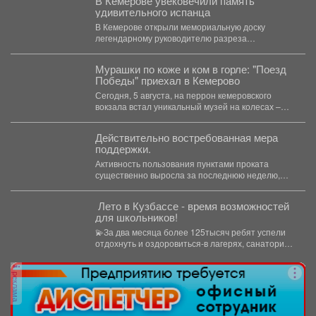
В Кемерове увековечили память
удивительного испанца
В Кемерове открыли мемориальную доску
легендарному руководителю разреза
"Кедровский" Александру Барредо – испанцу,
который стал...
Мурашки по коже и ком в горле: "Поезд
Победы" приехал в Кемерово
Сегодня, 5 августа, на перрон кемеровского
вокзала встал уникальный музей на колесах –
"Поезд Победы"....
Действительно востребованная мера
поддержки.
Активность пользования пунктами проката
существенно выросла за последнюю неделю,
после того как губернатор поручил включить...
️ Лето в Кузбассе - время возможностей
для школьников!
💫За два месяца более 125тысяч ребят успели
отдохнуть и оздоровиться-в лагерях, санаториях
и на туристических...
реклама