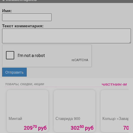
Имя:
Текст комментария:
Отправить
ТОВАРЫ, СКИДКИ, АКЦИИ
Минтай
Ставрида 900
Кольцо «Заварн
70
50
209
руб
302
руб
70 р