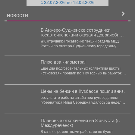
c 22.07.2026 по 18.08.2026
й
НОВОСТИ
В Анжеро-Судженске сотрудники
госавтоинспекции оказали доврачебную
помощь мужчине, пострадавшему от
🚨Сотрудники госавтоинспекции отдела МВД
укуса гадюки
России по Анжеро-Судженскому городскому
округу капитан полиции Виктор Шуман и
лейтенант...
Плюс два километра!
Еще два подготовительных коллектива шахты
«Усковская» прошли по 1 км горных выработок с
начала года....
Цены на бензин в Кузбассе пошли вниз.
результате работы штаба под руководством
губернатора Ильи Середюка удалось за неделю
увеличить на 21% количество...
Плановые отключения на 8 августа (г.
Междуреченск)
В связи с ремонтными работами не будет