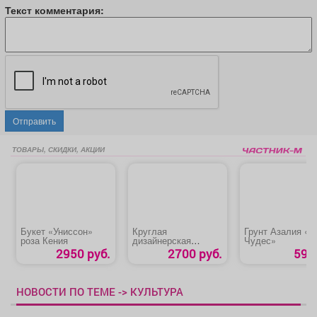
Текст комментария:
Отправить
ТОВАРЫ, СКИДКИ, АКЦИИ
Букет «Униссон»
Круглая
Грунт Азалия «С
роза Кения
дизайнерская
Чудес»
коробочка с микс
2950 руб.
2700 руб.
59 р
составом цветов и
конфетами
Рафаэлло
НОВОСТИ ПО ТЕМЕ -> КУЛЬТУРА