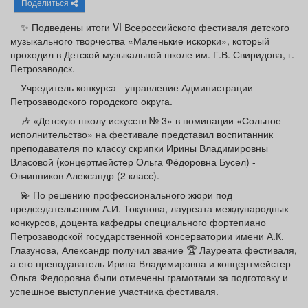
Поделиться
Афиша
Обучение
Проекты
✨ Подведены итоги VI Всероссийского фестиваля детского
музыкального творчества «Маленькие искорки», который
проходил в Детской музыкальной школе им. Г.В. Свиридова, г.
Петрозаводск.
Товары
Поздравления
Погода
Учредитель конкурса - управление Администрации
Петрозаводского городского округа.
🎶 «Детскую школу искусств № 3» в номинации «Сольное
исполнительство» на фестивале представил воспитанник
преподавателя по классу скрипки Ирины Владимировны
Власовой (концертмейстер Ольга Фёдоровна Бусел) -
ТВ программа
Я - пенсионер
Овчинников Александр (2 класс).
💫 По решению профессионального жюри под
председательством А.И. Токунова, лауреата международных
конкурсов, доцента кафедры специального фортепиано
Петрозаводской государственной консерватории имени А.К.
Глазунова, Александр получил звание 🏆 Лауреата фестиваля,
а его преподаватель Ирина Владимировна и концертмейстер
Ольга Федоровна были отмечены грамотами за подготовку и
успешное выступление участника фестиваля.