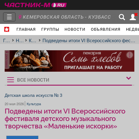
☰
КЕМЕРОВСКАЯ ОБЛАСТЬ - КУЗБАСС
ГЛАВНАЯ
ГРУППЫ
НОВОСТИ
ОБЪЯВЛЕНИЯ
НЕДВ
МЕЖДУРЕЧЕНСК
- Ваш город?
Главная
Группы
Новости
Главная
Новости
Культура
Подведены итоги VI Всероссийского фестиваля детского музыкального творчества «Маленькие искорки»
реклама
Объявления
Недвижимость
Услуги
ВСЕ НОВОСТИ
Рукбрики
новостей
Детская школа искусств № 3
20 мая 2026
Культура
Работа
Транспорт
Компании
Подведены итоги VI Всероссийского
фестиваля детского музыкального
творчества «Маленькие искорки»