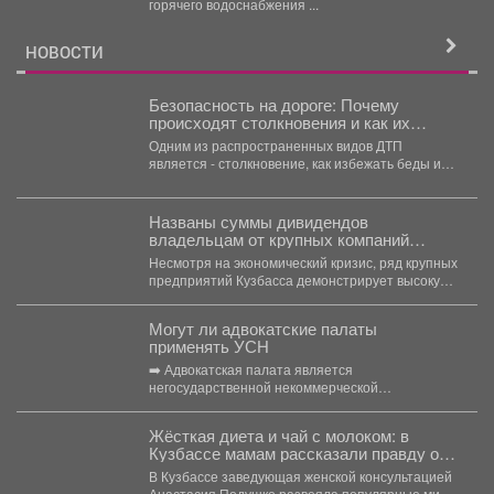
горячего водоснабжения ...
НОВОСТИ
Безопасность на дороге: Почему
происходят столкновения и как их
избежать?
Одним из распространенных видов ДТП
является - столкновение, как избежать беды и
обезопасить свой путь?...
Названы суммы дивидендов
владельцам от крупных компаний
Кузбасса
Несмотря на экономический кризис, ряд крупных
предприятий Кузбасса демонстрирует высокую
доходность. Многие из них направляют...
Могут ли адвокатские палаты
применять УСН
➡️ Адвокатская палата является
негосударственной некоммерческой
организацией, основанной на обязательном
членстве адвокатов (Федеральный закон от...
Жёсткая диета и чай с молоком: в
Кузбассе мамам рассказали правду о
грудном вскармливании
В Кузбассе заведующая женской консультацией
Анастасия Подушко развеяла популярные мифы