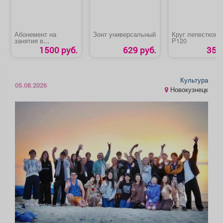
Абонемент на
Зонт универсальный
Круг лепестковы
занятия в
Р120
тренажерном зале
1500 руб.
629 руб.
35 р
для студентов
Культура
05.08.2026
Новокузнецк