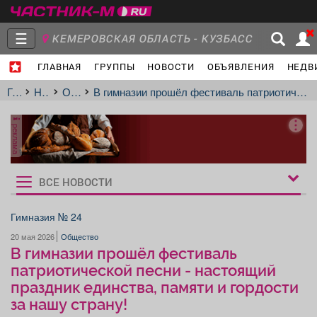
☰
КЕМЕРОВСКАЯ ОБЛАСТЬ - КУЗБАСС
ГЛАВНАЯ
ГРУППЫ
НОВОСТИ
ОБЪЯВЛЕНИЯ
НЕДВ
Главная
Группы
Новости
Главная
Новости
Общество
В гимназии прошёл фестиваль патриотической песни - настоящий праздник единства, памяти и гордости за нашу страну!
реклама
Объявления
Недвижимость
Услуги
ВСЕ НОВОСТИ
Рукбрики
новостей
Гимназия № 24
20 мая 2026
Общество
Работа
Транспорт
Компании
В гимназии прошёл фестиваль
патриотической песни - настоящий
праздник единства, памяти и гордости
за нашу страну!