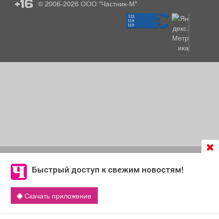
+16
© 2006-2026
ООО "Частник-М"
Продолжая использовать сайт
chastnik-m.ru
, Вы даете
согласие на обработку файлов cookie, которые
Быстрый доступ к свежим новостям!
обеспечивают корректную работу сайта и сбора
информации для улучшения качества сервисов.
Скачать приложение
Что такое cookie