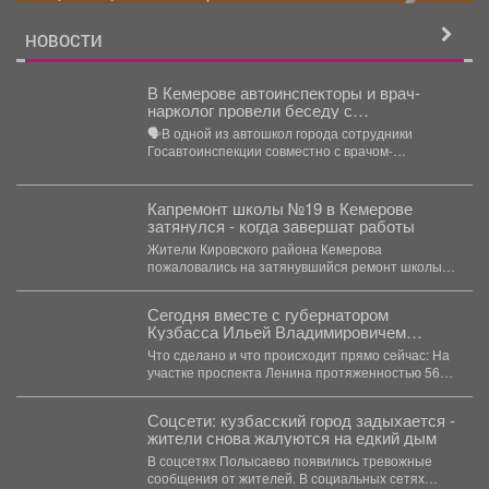
НОВОСТИ
В Кемерове автоинспекторы и врач-
нарколог провели беседу с
начинающими водителями в автошколе.
🗣В одной из автошкол города сотрудники
Госавтоинспекции совместно с врачом-
психиатром-наркологом Кузбасского
клинического наркологического диспансера
провели...
Капремонт школы №19 в Кемерове
затянулся - когда завершат работы
Жители Кировского района Кемерова
пожаловались на затянувшийся ремонт школы
№19. В чате губернатора Кузбасса...
Сегодня вместе с губернатором
Кузбасса Ильей Владимировичем
Середюком проверили ход
Что сделано и что происходит прямо сейчас: На
реконструкции трамвайного маршрута
участке проспекта Ленина протяженностью 560
№10
метров...
Соцсети: кузбасский город задыхается -
жители снова жалуются на едкий дым
В соцсетях Полысаево появились тревожные
сообщения от жителей. В социальных сетях