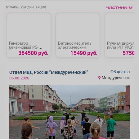
ТОВАРЫ, СКИДКИ, АКЦИИ
Генератор
Бетоносмеситель
Ручная циркуля
бензиновый PS-
электрический
пила PIT PKS185
180EA
С4
364500 руб.
15490 руб.
5750 р
Общество
Отдел МВД России "Междуреченский"
Междуреченск
06.08.2026