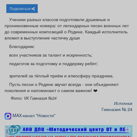
Афиша
Обучение
Проекты
Поделиться
Ученики разных классов подготовили душевные и
проникновенные номера: от легендарных песен военных лет
до современных композиций о Родине. Каждый исполнитель
вложил в выступление частичку души
Товары
Поздравления
Погода
Благодарим:
всех участников за талант и искренность;
педагогов за подготовку и поддержку ребят;
ТВ программа
Я - пенсионер
зрителей за тёплый приём и атмосферу праздника.
Пусть песни о Родине звучат всегда - они объединяют
поколения и напоминают о самом важном! ❤️
Фото: VK Гимназия №24
Источник
Гимназия № 24
MAX-канал "Новости"
реклама