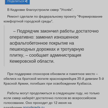
Поделиться
Афиша
Обучение
Проекты
В Кедровке благоустроили сквер "Уголёк".
Ремонт сделали по федеральному проекту "Формирование
комфортной городской среды".
Товары
Поздравления
Погода
– Подрядчик закончил работы достаточно
оперативно: заменил изношенное
асфальтобетонное покрытие на
пешеходных дорожках и тротуарную
плитку, – сообщает администрация
ТВ программа
Я - пенсионер
Кемеровской области.
При поддержке спонсоров обновили и памятное место –
обелиск на братской могиле красноармейцев 35-й дивизии 5-й
Красной Армии, погибших при освобождении Кузбасса.
Работы могут продолжиться в следующем году, но только
если сквер наберёт достаточно голосов во всероссийском
голосовании. Оно проходит до 12 июня на
платформе
gorodsreda.ru
.