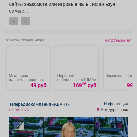
сайты знакомств или игровые чаты, используя
самые...
ТОВАРЫ, СКИДКИ, АКЦИИ
Мыльница
Перчатки
Замок навесной
пластмассовая на
нейлоновые «ЗИМА»
присоске
26
49 руб.
169
руб
99 р
Информация
Телерадиокомпания «КВАНТ»
Междуреченск
05.08.2026