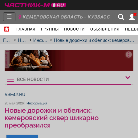
☰
КЕМЕРОВСКАЯ ОБЛАСТЬ - КУЗБАСС
ГЛАВНАЯ
ГРУППЫ
НОВОСТИ
ОБЪЯВЛЕНИЯ
НЕДВ
Главная
Группы
Новости
Главная
Новости
Информация
Новые дорожки и обелиск: кемеровский сквер шикарно преобразился
реклама
Объявления
Недвижимость
Услуги
ВСЕ НОВОСТИ
Рукбрики
новостей
VSE42.RU
20 мая 2026
Информация
Работа
Транспорт
Компании
Новые дорожки и обелиск:
кемеровский сквер шикарно
преобразился