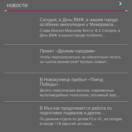
НОВОСТИ
Сегодня, в День ВМФ, в нашем городе
особенно многолюдно у Мемориала
Славы.
Слава Военно-Морскому Флоту! 🚢⚓️ Сегодня, в
День ВМФ, в нашем городе особенно
многолюдно у...
Проект «Дружим городами»
Чтобы перезагрузиться, не обязательно лететь
за тысячи километров? Кузбасс ломает
стереотипы. Проект «Дружим городами»
превратил...
В Новокузнецк прибыл «Поезд
Победы».
Десять тематических вагонов, современные
мультимедийные технологии, объемный звук,
световые эффекты помогают погрузиться в
атмосферу Великой...
В Мысках продолжается работа по
подготовке подвалов и других
заглубленных помещений для укрытия
По данным отдела по делам ГО и ЧС, на сегодня
населения на случай возникновения
в городе 118 укрытий, которые...
чрезвычайных ситуаций