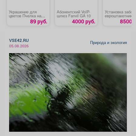
Украшение для
Абонентский VoIP-
Установка забор
цветов Пчелка на
шлюз Fanvil GA 10
евроштакетника
цветке
89 руб.
4000 руб.
8500 р
VSE42.RU
Природа и экология
05.08.2026