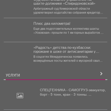
шахте-должнике «Спиридоновской»
Арбитражный суд Кемеровской области
удовлетворил ходатайство собрания кредиторов
ООО «Шахта "Спиридоновская"» и ввёл на
предприятии...
Плюс два километра!
Еще два подготовительных коллектива шахты
«Усковская» прошли по 1 км горных выработок с
начала года....
«Радость» детства по-кузбасски:
горожане в шоке от антисанитарии у
детского сада
В соцсетях Междуреченска появились
возмущённые посты жителей о мусорной свалке,
которая "выросла" рядом с детским...
УСЛУГИ
СПЕЦТЕХНИКА - САМОГРУЗ-эвакуатор,
борт
- 5 тонн, кран - 3 тонны. ...