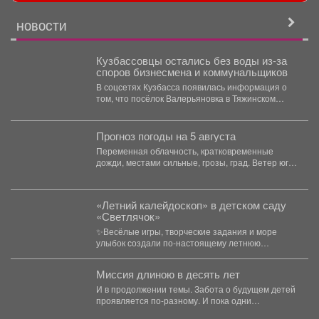
НОВОСТИ
Кузбассовцы остались без воды из-за
споров бизнесмена и коммунальщиков
В соцсетях Кузбасса появилась информация о
том, что посёлок Валерьяновка в Тяжинском
районе остался без...
Прогноз погоды на 5 августа
Переменная облачность, кратковременные
дожди, местами сильные, грозы, град. Ветер юго-
западный 4-9 м/с, порывы до 18...
«Летний калейдоскоп» в детском саду
«Светлячок»
✨Весёлые игры, творческие задания и море
улыбок создали по-настоящему летнюю
атмосферу счастья! 👀Кто принял...
Миссия длиною в десять лет
И в продолжении темы. Забота о будущем детей
проявляется по-разному. И пока одни
специалисты центра...