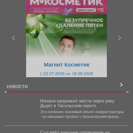
П
С
р
л
е
е
д
д
ы
у
д
ю
у
щ
щ
и
Магнит Косметик
и
й
c 22.07.2026 по 18.08.2026
й
НОВОСТИ
Начали капремонт моста через реку
Дудет в Тисульском округе.
Это особенно значимый объект инфраструктуры
- он связывает Кузбасс с Красноярским краем,
при этом именно...
Суд ввёл внешнее управление на