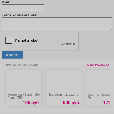
Имя:
Текст комментария:
Отправить
ТОВАРЫ, СКИДКИ, АКЦИИ
Изолента «Terminator
Подготовка к школе
Круг лепестковы
Auto» ПВХ
P40
105 руб.
500 руб.
172 р