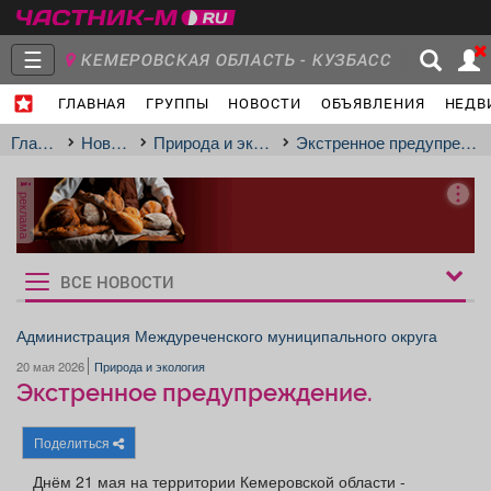
☰
КЕМЕРОВСКАЯ ОБЛАСТЬ - КУЗБАСС
ГЛАВНАЯ
ГРУППЫ
НОВОСТИ
ОБЪЯВЛЕНИЯ
НЕДВ
Главная
Группы
Новости
Главная
Новости
Природа и экология
Экстренное предупреждение.
реклама
Объявления
Недвижимость
Услуги
ВСЕ НОВОСТИ
Рукбрики
новостей
Администрация Междуреченского муниципального округа
20 мая 2026
Природа и экология
Работа
Транспорт
Компании
Экстренное предупреждение.
Поделиться
Днём 21 мая на территории Кемеровской области -