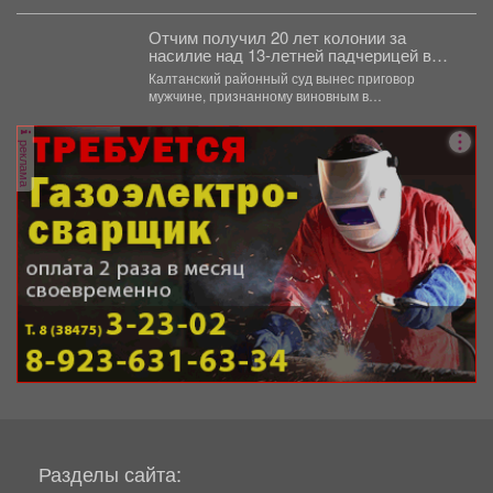
Отчим получил 20 лет колонии за
насилие над 13‑летней падчерицей в
Кузбассе
Калтанский районный суд вынес приговор
мужчине, признанному виновным в
преступлениях против половой
неприкосновенности малолетней девочки....
реклама
Разделы сайта: