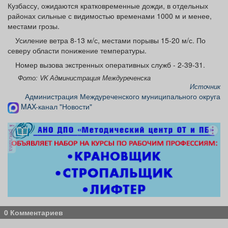
Кузбассу, ожидаются кратковременные дожди, в отдельных
Афиша
Обучение
Проекты
районах сильные с видимостью временами 1000 м и менее,
местами грозы.
Усиление ветра 8-13 м/с, местами порывы 15-20 м/с. По
северу области понижение температуры.
Товары
Поздравления
Погода
Номер вызова экстренных оперативных служб - 2-39-31.
Фото: VK Администрация Междуреченска
Источник
Администрация Междуреченского муниципального округа
MAX-канал "Новости"
ТВ программа
Я - пенсионер
реклама
0 Комментариев