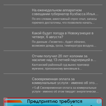
На еженедельном аппаратном
совещании губернатор Кузбасса Илья
Середюк заявил о стабилизации
По его словам, ажиотажный спрос спал, запасы
ситуации с топливом в регионе.
горючего достаточны, что позволило начать
отмену ограничений на...
Какой будет погода в Новокузнецке в
четверг, 6 августа?
По данным «Гисметео», будет облачно,
возможен дождь, гроза, температура воздуха
ночью...
Отчим получил 20 лет колонии за
насилие над 13‑летней падчерицей в
Кузбассе
Калтанский районный суд вынес приговор
мужчине, признанному виновным в
преступлениях против половой
неприкосновенности малолетней девочки....
Своевременная оплата за
коммунальные услуги - именно об этом
твердят энергетические компании.
⚡💦💰 Своевременная оплата за коммунальные
услуги - именно об этом твердят энергетические
компании. Все...
реклама