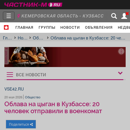
☰
КЕМЕРОВСКАЯ ОБЛАСТЬ - КУЗБАСС
ГЛАВНАЯ
ГРУППЫ
НОВОСТИ
ОБЪЯВЛЕНИЯ
НЕДВ
Главная
Группы
Новости
Главная
Новости
Общество
Облава на цыган в Кузбассе: 20 человек отправили в военкомат
реклама
Объявления
Недвижимость
Услуги
ВСЕ НОВОСТИ
Рукбрики
новостей
VSE42.RU
20 мая 2026
Общество
Работа
Транспорт
Компании
Облава на цыган в Кузбассе: 20
человек отправили в военкомат
Поделиться