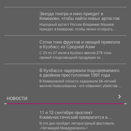
Звезда театра и кино приедет в
Кемерово, чтобы найти новых артистов
Народный артист России Владимир Машков
приедет в Кемерово, чтобы лично отобрать
талантливых кузбасских ребят в...
Сотни тонн фруктов и овощей привезли
в Кузбасс из Средней Азии
С 23 по 27 июля в Кузбасс ввезли 278 тонн
свежей плодоовощной продукции из
Казахстана...
В Кузбассе задержали подозреваемого
в двойном преступлении 1991 года
В Кемеровской области задержали 56‑летний
жителя Новосибирска - его обвиняют убийстве и
покушении на убийство,...
НОВОСТИ
11 и 12 сентября проспект
Коммунистический превратится в
огромную литературную сцену под
В эти дни пройдет литературный фестиваль
открытым небом.
«Читающий Междуреченск»!