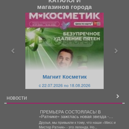
магазинов города
П
С
р
л
е
е
д
д
ы
у
д
ю
у
щ
щ
и
Магнит Косметик
и
й
c 22.07.2026 по 18.08.2026
й
НОВОСТИ
️ ПРЕМЬЕРА СОСТОЯЛАСЬ! В
«Ратнике» зажглась новая звезда -
«Кинопремия»!
Друзья, мы привыкли к тому, что наши «Мисс и
Мистер Ратник» - это легенда. Но...