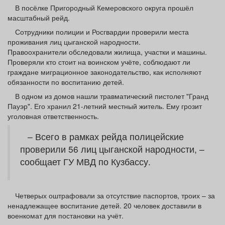
Афиша
Обучение
Проекты
В посёлке Пригородный Кемеровского округа прошёл
масштабный рейд.
Сотрудники полиции и Росгвардии проверили места
проживания лиц цыганской народности.
Правоохранители обследовали жилища, участки и машины.
Проверяли кто стоит на воинском учёте, соблюдают ли
Товары
Поздравления
Погода
граждане миграционное законодательство, как исполняют
обязанности по воспитанию детей.
В одном из домов нашли травматический пистолет "Гранд
Пауэр". Его хранил 21-летний местный житель. Ему грозит
уголовная ответственность.
ТВ программа
Я - пенсионер
– Всего в рамках рейда полицейские
проверили 56 лиц цыганской народности, –
сообщает ГУ МВД по Кузбассу.
Четверых оштрафовали за отсутствие паспортов, троих – за
ненадлежащее воспитание детей. 20 человек доставили в
военкомат для постановки на учёт.