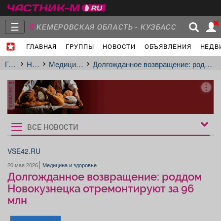
☰
КЕМЕРОВСКАЯ ОБЛАСТЬ - КУЗБАСС
ГЛАВНАЯ
ГРУППЫ
НОВОСТИ
ОБЪЯВЛЕНИЯ
НЕДВ
Главная
Группы
Новости
Главная
Новости
Медицина и здоровье
Долгожданное возвращение: роддом Новокузнецка отремонтируют за 96 млн
реклама
Объявления
Недвижимость
Услуги
ВСЕ НОВОСТИ
Рукбрики
новостей
VSE42.RU
20 мая 2026
Медицина и здоровье
Работа
Транспорт
Компании
Долгожданное возвращение: роддом
Новокузнецка отремонтируют за 96
млн