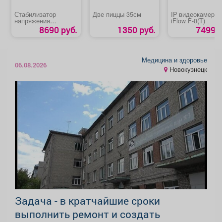
Стабилизатор
Две пиццы 35см
IP видеокaмepa
напряжения
iFlow F-0(T)
однофазный
8690 руб.
1350 руб.
7499 р
«Ресанта АСН
3000/1-Ц 63/6/5»
Медицина и здоровье
06.08.2026
Новокузнецк
Задача - в кратчайшие сроки
выполнить ремонт и создать