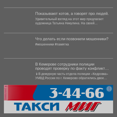
Показывают котов, а говорят про людей.
Удивительный взгляд на этот мир предлагает
художница Татьяна Никулина. На своей
персональной выставке в Доме...
Что делать если позвонили мошенники?
#мошенники #памятка
В Кемерове сотрудники полиции
проводят проверку по факту конфликта
между двумя местными жителями
📱В дежурную часть отдела полиции «Кедровка»
УМВД России по г. Кемерово обратились двое
местных жителей...
реклама