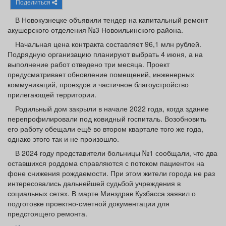
Поделиться
Афиша
Обучение
Проекты
В Новокузнецке объявили тендер на капитальный ремонт
акушерского отделения №3 Новоильинского района.
Начальная цена контракта составляет 96,1 млн рублей.
Подрядную организацию планируют выбрать 4 июня, а на
Товары
Поздравления
Погода
выполнение работ отведено три месяца. Проект
предусматривает обновление помещений, инженерных
коммуникаций, проездов и частичное благоустройство
прилегающей территории.
Родильный дом закрыли в начале 2022 года, когда здание
перепрофилировали под ковидный госпиталь. Возобновить
ТВ программа
Я - пенсионер
его работу обещали ещё во втором квартале того же года,
однако этого так и не произошло.
В 2024 году представители больницы №1 сообщали, что два
оставшихся роддома справляются с потоком пациенток на
фоне снижения рождаемости. При этом жители города не раз
интересовались дальнейшей судьбой учреждения в
социальных сетях. В марте Минздрав Кузбасса заявил о
подготовке проектно-сметной документации для
предстоящего ремонта.