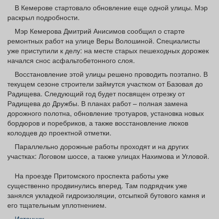
Афиша
Обучение
Проекты
В Кемерове стартовало обновление еще одной улицы. Мэр
раскрыл подробности.
Мэр Кемерова Дмитрий Анисимов сообщил о старте
ремонтных работ на улице Веры Волошиной. Специалисты
уже приступили к делу: на месте старых пешеходных дорожек
начался снос асфальтобетонного слоя.
Товары
Поздравления
Погода
Восстановление этой улицы решено проводить поэтапно. В
текущем сезоне строители займутся участком от Базовая до
Радищева. Следующий год будет посвящен отрезку от
Радищева до Дружбы. В планах работ – полная замена
дорожного полотна, обновление тротуаров, установка новых
ТВ программа
Я - пенсионер
бордюров и поребриков, а также восстановление люков
колодцев до проектной отметки.
Параллельно дорожные работы проходят и на других
участках: Логовом шоссе, а также улицах Нахимова и Угловой.
На проезде Притомского проспекта работы уже
существенно продвинулись вперед. Там подрядчик уже
занялся укладкой гидроизоляции, отсыпкой бутового камня и
его тщательным уплотнением.
Источник