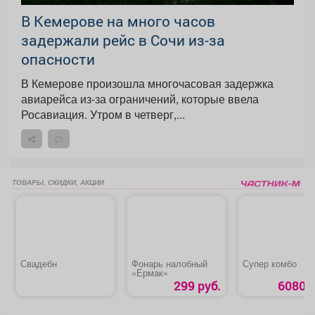
В Кемерове на много часов
задержали рейс в Сочи из-за
опасности
В Кемерове произошла многочасовая задержка
авиарейса из-за ограничений, которые ввела
Росавиация. Утром в четверг,...
ТОВАРЫ, СКИДКИ, АКЦИИ
Свадебн
Фонарь налобный
Супер комбо
«Ермак»
299 руб.
6080 р