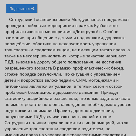
Афиша
Обучение
Проекты
Поделиться
Сотрудники Госавтоинспекции Междуреченска продолжают
проводить рейдовые мероприятия в рамках Кузбасского
профилактического мероприятия «Дети рулят!». Особое
внимание, при общении с детьми и подростками, дорожные
Товары
Поздравления
Погода
полицейские, обратили на недопустимость управления
транспортным средством лицом, не имеющим такого права, а
также на несовершеннолетних, которые зачастую нарушают
ПДД, выехав на дорогу общего пользования, не достигнув
разрешенного возраста В рамках профилактических бесед,
ТВ программа
Я - пенсионер
стражи порядка разъясняли, что ситуация с управлением
детей и подростков велосипедами, СИМ, мотоциклами и
питбайками является актуальной, в теплый сезон и острой
проблемой безопасности дорожного движения. Приводя
статистику аварийности разъясняли, что юные водители часто
не имеют достаточного опыта вождения, необходимого уровня
подготовки и понимания Правил дорожного движения,
нарушениями ПДД увеличивают риск аварий и травм.
Сотрудники полиции вручали памятки с информацией, что за
управление транспортным средством водителем, не
имеющим права на управление транспортными средствами,