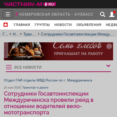
☰
КЕМЕРОВСКАЯ ОБЛАСТЬ - КУЗБАСС
ГЛАВНАЯ
ГРУППЫ
НОВОСТИ
ОБЪЯВЛЕНИЯ
НЕДВ
Главная
Группы
Новости
Главная
Новости
Транспорт и дороги
Сотрудники Госавтоинспекции Междуреченска провели рейд в отношении водителей вело-мототранспорта
реклама
Объявления
Недвижимость
Услуги
ВСЕ НОВОСТИ
Рукбрики
новостей
Отдел ГАИ отдела МВД России по г. Междуреченск
20 мая 2026
Транспорт и дороги
Работа
Транспорт
Компании
Сотрудники Госавтоинспекции
Междуреченска провели рейд в
отношении водителей вело-
мототранспорта