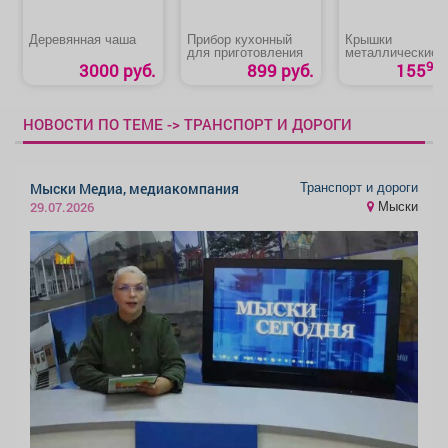
Деревянная чаша
Прибор кухонный
Крышки
для приготовления
металлические
лакированные
90
3000 руб.
899 руб.
155
НОВОСТИ ПО ТЕМЕ -> ТРАНСПОРТ И ДОРОГИ
Транспорт и дороги
Мыски Медиа, медиакомпания
Мыски
29.07.2026