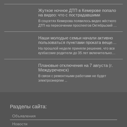
участников дорожного...
Жуткое ночное ДТП в Кемерове попало
на видео: что с пострадавшими
В соцсетях Кемерова появилось видео жёсткого
ДТП на пересечении проспектов Октябрьский и
Ленинградский. В...
Наши молодые семьи начали активно
пользоваться пунктами проката вещей
для новорожденных.
На прошлой неделе приняли решение, что все
кузбасские родители до 35 лет включительно
могут стать...
Плановые отключения на 7 августа (г.
Междуреченск)
В связи с ремонтными работами не будет
электроэнергии ...
Разделы сайта:
Объявления
Новости