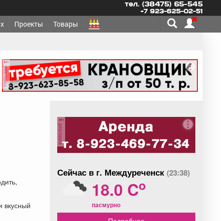
тел. (38475) 65-545
+7 923-625-02-51
х
Проекты
Товары
реклама
реклама
Сейчас в г. Междуреченск
(23:38)
o
дить,
18.0 C
пасмурно
и вкусный
Подробнее