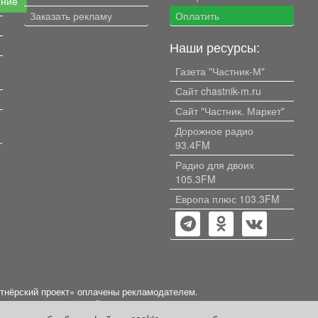
ение
Заказать рекламу
Оплатить
Наши ресурсы:
Газета "Частник-М"
Сайт chastnik-m.ru
Сайт "Частник. Маркет"
Дорожное радио
93.4FM
Радио для двоих
105.3FM
Европа плюс 103.3FM
ртнёрский проект» оплачены рекламодателем.
нформации, содержащейся в рекламных материалах и объявлениях.