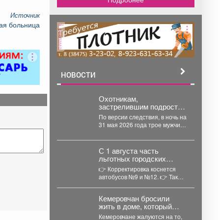
Источник
ая больница
реклама
НОВОСТИ
Охотникам,
застрелившим подростка
в Кузбассе, продлили
По версии следствия, в ночь на
арест до 31 августа
31 мая 2026 года трое мужчин,
занимаясь незаконной
охотой...
С 1 августа часть
льготных городских
автобусов изменит
👉 Корректировка коснется
маршрут.
автобусов №9 и №12. 👉 Также
в расписании некоторых
льготных городских...
Кемеровчан бросили
жить в доме, который
вот-вот рухнет
Кемеровчане жалуются на то,