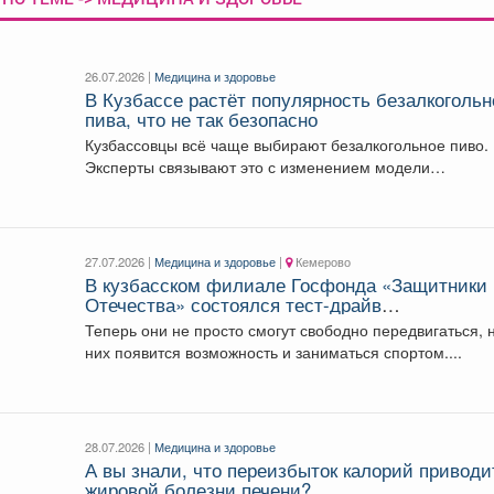
26.07.2026 |
Медицина и здоровье
В Кузбассе растёт популярность безалкогольн
пива, что не так безопасно
Кузбассовцы всё чаще выбирают безалкогольное пиво.
Эксперты связывают это с изменением модели
потребления, ростом акцизов...
27.07.2026 |
Медицина и здоровье
|
Кемерово
В кузбасском филиале Госфонда «Защитники
Отечества» состоялся тест-драйв
высокотехнологичных технических средств
Теперь они не просто смогут свободно передвигаться, 
реабилитации для ветеранов специальной
них появится возможность и заниматься спортом....
военной операции с нарушениями опорно-
двигательн
28.07.2026 |
Медицина и здоровье
А вы знали, что переизбыток калорий приводи
жировой болезни печени?