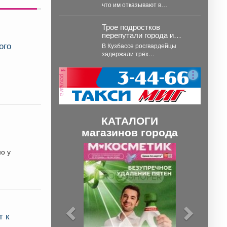
что им отказывают в
экстренном расселении из
дома, который уже вот-вот...
Трое подростков
перепутали города и
сбежали в Юргу, а не
ого
В Кузбассе росгвардейцы
Новосибирск
задержали трёх
несовершеннолетних,
самовольно покинувших дома в
реклама
Новокузнецке. Как пишет
Горсайт,...
КАТАЛОГИ
магазинов города
П
С
но у
р
л
е
е
д
д
ы
у
т к
д
ю