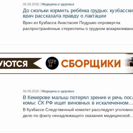
06.08.2026 |
Медицина и здоровье
До скольки кормить ребёнка грудью: кузбасск
врач рассказала правду о лактации
Врач из Кузбасса Анастасия Подушко опровергла
распространённые стереотипы о грудном вскармливан
По словам заведующей...
06.08.2026 |
Медицина и здоровье
В Кемерове малыш потерял зрение и речь пос
комы: СК РФ ищет виновных в искалеченном
детстве
В Кузбассе Следственный комитет расследует уголовн
дело по факту ненадлежащего оказания медицинской
помощи двухлетнему мальчику....