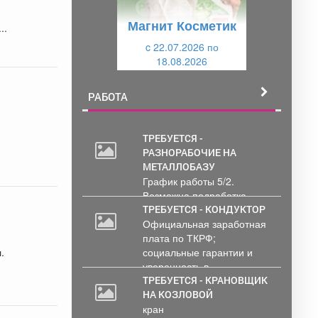
у
щ
Магнит Косметик
щ
и
..
и
c 22.07.2026 по
й
18.08.2026
й
РАБОТА
ТРЕБУЕТСЯ -
РАЗНОРАБОЧИЕ НА
МЕТАЛЛОБАЗУ
График работы 5/2.
Возможна подработка..
ТРЕБУЕТСЯ - КОНДУКТОР
Официальная заработная
плата по ТКРФ;
социальные гарантии и
уверенность в...
ТРЕБУЕТСЯ - КРАНОВЩИК
НА КОЗЛОВОЙ
кран