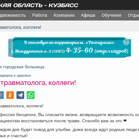
АЯ ОБЛАСТЬ - КУЗБАСС
движимость
Работа
Компании
Афиша
Обучение
Отды
вматолога, коллеги!
реклама
я городская больница
едицина и здоровье
травматолога, коллеги!
авматолога, коллеги!
ессия бесценна. Вы спасаете жизни, возвращаете возможность хо
ациентам восстановиться после травм. Спасибо вам за это ❤
аждом дне будет повод для улыбки, дома всегда ждут родные люди 
вья и счастья!