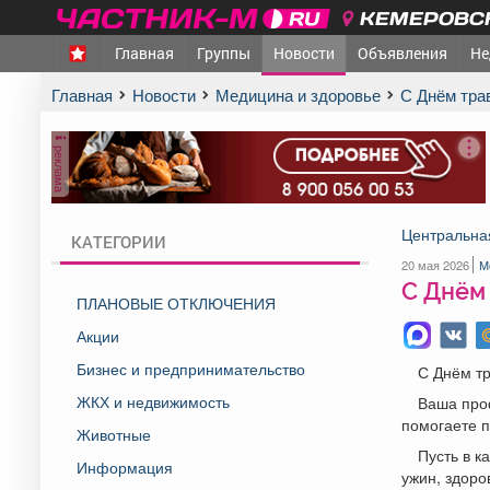
КЕМЕРОВСК
Главная
Группы
Новости
Объявления
Не
Главная
Новости
Медицина и здоровье
С Днём тра
реклама
Центральна
КАТЕГОРИИ
20 мая 2026
М
С Днём 
ПЛАНОВЫЕ ОТКЛЮЧЕНИЯ
Акции
Бизнес и предпринимательство
С Днём тр
ЖКХ и недвижимость
Ваша проф
помогаете п
Животные
Пусть в к
Информация
ужин, здоро