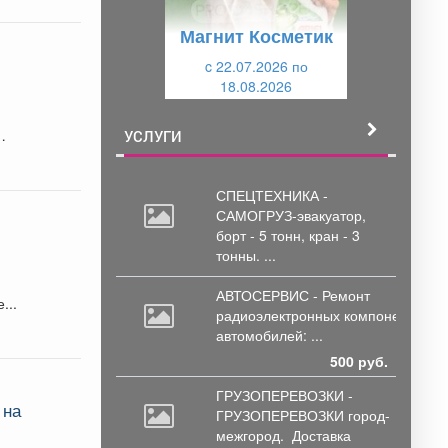
у
щ
Магнит Косметик
щ
и
и
c 22.07.2026 по
й
18.08.2026
й
УСЛУГИ
СПЕЦТЕХНИКА -
САМОГРУЗ-эвакуатор,
борт
- 5 тонн, кран - 3
тонны. ...
АВТОСЕРВИС - Ремонт
едомстве...
радиоэлектронных
компонентов
автомобилей: ...
500 руб.
ГРУЗОПЕРЕВОЗКИ -
 на
ГРУЗОПЕРЕВОЗКИ город-
межгород.
Доставка