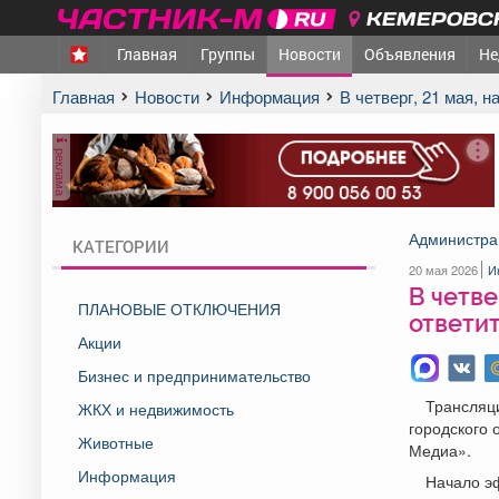
КЕМЕРОВСК
Главная
Группы
Новости
Объявления
Не
Главная
Новости
Информация
В четверг, 21 мая
реклама
Администрац
КАТЕГОРИИ
20 мая 2026
И
В четве
ПЛАНОВЫЕ ОТКЛЮЧЕНИЯ
ответи
Акции
Бизнес и предпринимательство
Трансляц
ЖКХ и недвижимость
городского 
Животные
Медиа».
Информация
Начало эф