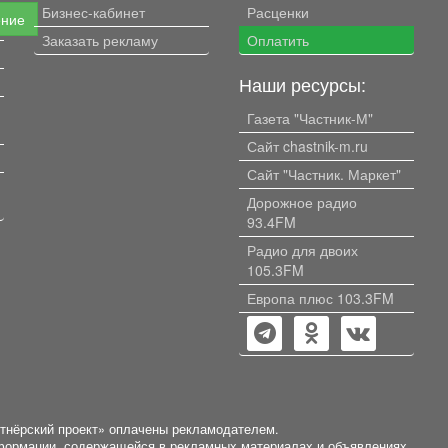
Бизнес-кабинет
Расценки
ение
Заказать рекламу
Оплатить
Наши ресурсы:
Газета "Частник-М"
Сайт chastnik-m.ru
Сайт "Частник. Маркет"
Дорожное радио
93.4FM
Радио для двоих
105.3FM
Европа плюс 103.3FM
ртнёрский проект» оплачены рекламодателем.
нформации, содержащейся в рекламных материалах и объявлениях.