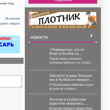
ении под
реклама
Источник
ского округа
НОВОСТИ
«Перемытые» кости.
Власти Кузбасса
ответили на главные
Порой смерть близкого
вопросы про кладбища
человека приносит не только
горести от потери, но и
трудности с тем,...
Заплатит в разы больше:
как в Кузбассе наказали
магазин за отказ принять
В Прокопьевске мировые судьи
шубу обратно
встали на сторону
покупательниц, которые не
смогли самостоятельно
Аптечки в кузбасских
вернуть продавцу верхнюю...
укрытиях оказались
недоукомплектованы
Во время прямого эфира Илья