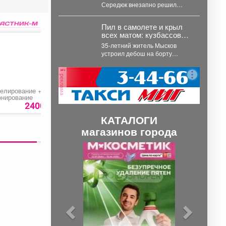
Середюк внезапно решил
проверить укомплектованность
аптечек в городах Кузбасса. К...
Пил в самолете и крыл
всех матом: кузбассовец
устроил дебош на рейсе
35-летний житель Мысков
из Петербурга
устроил дебош на борту
самолета, следовавшего из
Санкт-Петербурга в
реклама
Новокузнецк. Мужчина пил...
елирование +
Парафинотерапия ног
Подарочный
онирование
сертификат
2400 руб.
300 руб.
500 ру
КАТАЛОГИ
магазинов города
П
С
р
л
е
е
д
д
ы
у
д
ю