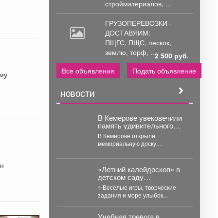
стройматериалов, ...
ГРУЗОПЕРЕВОЗКИ -
ДОСТАВЯИМ:
ПЩГС,
ПЩС, пескок,
землю, торф, ...
2 500 руб.
Все объявления
Подать объявление
ему
НОВОСТИ
В Кемерове увековечили
память удивительного
испанца
В Кемерове открыли
мемориальную доску
легендарному руководителю
разреза "Кедровский"
он
Александру Барредо –
«Летний калейдоскоп» в
испанцу, который стал...
детском саду
«Светлячок»
✨Весёлые игры, творческие
задания и море улыбок
создали по-настоящему
летнюю атмосферу счастья! 👀
Учебная тревога в