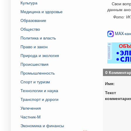
Культура
Свои вопр
данным анон
Медицина и здоровье
Фото: VK
Образование
Общество
MAX-кан
Политика и власть
Право и закон
реклама
Природа и экология
Происшествия
0 Коммента
Промышленность
Спорт и туризм
Имя:
Технологии и наука
Текст
комментари
Транспорт и дороги
Увлечения
Частник-М
Экономика и финансы