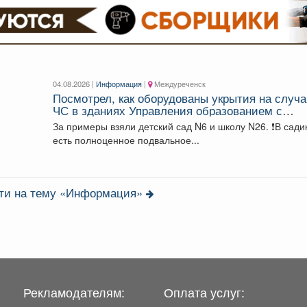
04.08.2026 |
Информация
|
Междуреченск
Посмотрел, как оборудованы укрытия на случ
ЧС в зданиях Управления образованием с
различной конструкцией: имеющих подвалы и
За примеры взяли детский сад N6 и школу N26. ❗️В садике
предусматривающие только техподполье.
есть полноценное подвальное...
сти на тему «Информация»
Рекламодателям:
Оплата услуг: