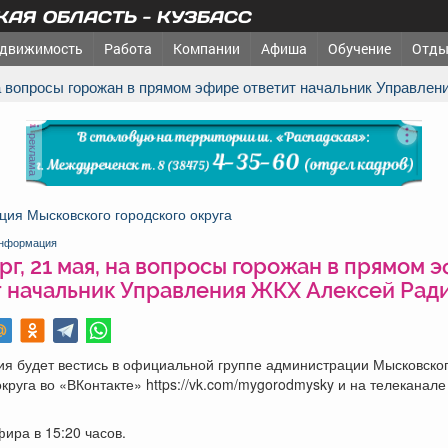
АЯ ОБЛАСТЬ - КУЗБАСС
движимость
Работа
Компании
Афиша
Обучение
Отды
, на вопросы горожан в прямом эфире ответит начальник Управл
реклама
ия Мысковского городского округа
нформация
рг, 21 мая, на вопросы горожан в прямом 
т начальник Управления ЖКХ Алексей Рад
ия будет вестись в официальной группе администрации Мысковско
округа во «ВКонтакте» https://vk.com/mygorodmysky и на телеканал
ира в 15:20 часов.