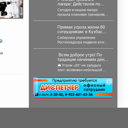
Кто принял...
лагере: Действуем по
плану!
Сегодня в нашем лагере
прошла плановая тренировка
по эвакуации. Сигнал
«Внимание всем!» прозвучал
Прямая угроза жизни 60
неожиданно, но,...
сотрудникам: в Кузбассе
закрыли еще 3 шахты
Сибирское управление
ай
Ростехнадзора подвело итоги
недели на угольных шахтах
Кузбасса. Как сообщает
Всем доброе утро! По
официальный представитель...
традиции начинаем день
с прогноза погоды и
🌦 Утром +20°-не забудьте
щепотки народной
зонт: возможен небольшой
мудрости
дождь; ☁️ Днём температура
поднимется до +24°,...
реклама