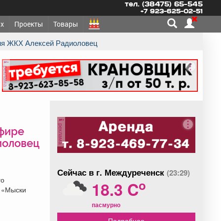
тел. (38475) 65-545
+7 923-625-02-51
х
Проекты
Товары
ения ЖКХ Алексей Радиоловец
реклама
реклама
эфире
иоловец
Сейчас в г. Междуреченск
(23:29)
го
o
18.3 C
е «Мыски
пасмурно
Подробнее