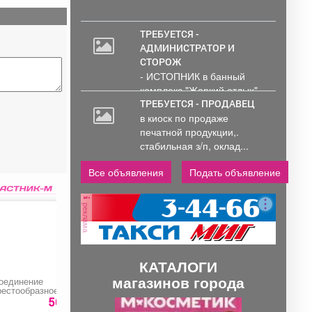
ТРЕБУЕТСЯ -
АДМИНИСТРАТОР И
СТОРОЖ
- ИСТОПНИК в банный
комплекс "Жаркий отдых"
Администрирование и
ТРЕБУЕТСЯ - ПРОДАВЕЦ
тех....
в киоск по продаже
печатной продукции,.
стабильная з/п, оклад...
Все объявления
Подать объявление
реклама
КАТАЛОГИ
магазинов города
оединение
Пирог с курицей на
Крылышки в сладк
рестообразное для 4-
заказ
соусе чили
 труб
50 руб.
720 руб.
359 ру
П
С