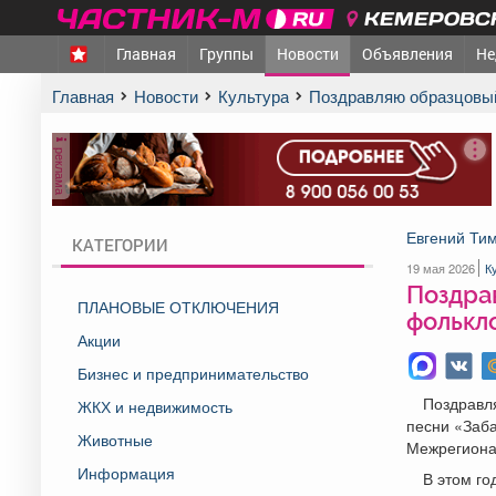
КЕМЕРОВСК
Главная
Группы
Новости
Объявления
Не
Главная
Новости
Культура
Поздравляю образцовы
реклама
Евгений Ти
КАТЕГОРИИ
19 мая 2026
К
Поздра
ПЛАНОВЫЕ ОТКЛЮЧЕНИЯ
фолькл
Акции
Бизнес и предпринимательство
Поздравл
ЖКХ и недвижимость
песни «Заба
Животные
Межрегионал
Информация
В этом го