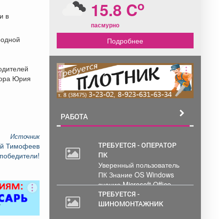
o
15.8 C
и в
пасмурно
родной
Подробнее
водителей
реклама
тора Юрия
РАБОТА
Источник
ТРЕБУЕТСЯ - ОПЕРАТОР
ий Тимофеев
ПК
победители!
Уверенный пользователь
ПК Знание OS Windows
знание Microsoft Office .
Обработка и...
ТРЕБУЕТСЯ -
ШИНОМОНТАЖНИК