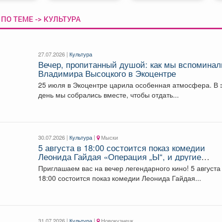
ПО ТЕМЕ -> КУЛЬТУРА
27.07.2026 |
Культура
Вечер, пропитанный душой: как мы вспоминал
Владимира Высоцкого в Экоцентре
25 июля в Экоцентре царила особенная атмосфера. В 
день мы собрались вместе, чтобы отдать...
30.07.2026 |
Культура
|
Мыски
5 августа в 18:00 состоится показ комедии
Леонида Гайдая «Операция „Ы“, и другие
приключения Шурика» (1965).
Приглашаем вас на вечер легендарного кино! 5 августа
18:00 состоится показ комедии Леонида Гайдая...
31.07.2026 |
Культура
|
Новокузнецк