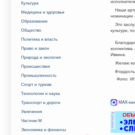
исполнителе
Культура
Наши арти
Медицина и здоровье
номинации 
Образование
Это заслу
Общество
культуре, п
Политика и власть
Благодарю
Право и закон
коллектива 
Ивкина.
Природа и экология
Желаю кол
Происшествия
#гордост
Промышленность
Фото: VK
Спорт и туризм
Технологии и наука
MAX-кан
Транспорт и дороги
Увлечения
реклама
Частник-М
Экономика и финансы