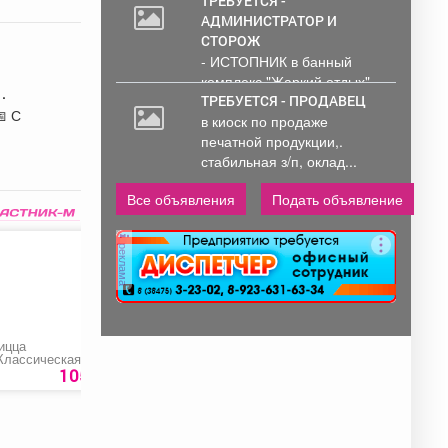
Обработка и...
ТРЕБУЕТСЯ -
АДМИНИСТРАТОР И
СТОРОЖ
- ИСТОПНИК в банный
комплекс "Жаркий отдых"
Администрирование и
ТРЕБУЕТСЯ - ПРОДАВЕЦ
и
тех....
в киоск по продаже
га
печатной продукции,.
стабильная з/п, оклад...
Все объявления
Подать объявление
реклама
ицца
Мясо по-французски
Напиток растворим
Классическая» с
капучино с какао
70
олбасой и сыром
«Besame»
105 руб.
526 руб.
293
р