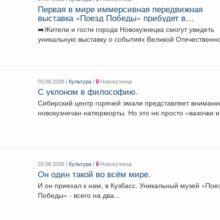
Первая в мире иммерсивная передвижная
выставка «Поезд Победы» прибудет в
Кемеровскую область.
➡️Жители и гости города Новокузнецка смогут увидеть
уникальную выставку о событиях Великой Отечественн
войны 3...
03.08.2026 |
Культура
|
Новокузнецк
С уклоном в философию.
Сибирский центр горячей эмали представляет вниманию
новокузнечан натюрморты. Но это не просто «вазочки и.
03.08.2026 |
Культура
|
Новокузнецк
Он один такой во всём мире.
И он приехал к нам, в Кузбасс. Уникальный музей «Пое
Победы» - всего на два...