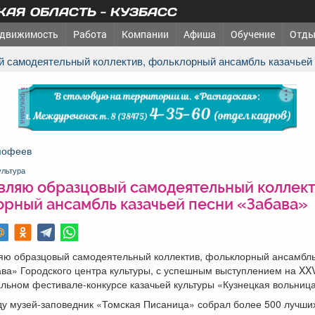
АЯ ОБЛАСТЬ - КУЗБАСС
движимость
Работа
Компании
Афиша
Обучение
Отды
й самодеятельный коллектив, фольклорный ансамбль казачьей
реклама
мофеев
ультура
вляю образцовый самодеятельный коллект
орный ансамбль казачьей песни «Забава»
яю образцовый самодеятельный коллектив, фольклорный ансамбль
ва» Городского центра культуры, с успешным выступлением на XX
ьном фестивале-конкурсе казачьей культуры «Кузнецкая вольница
ду музей-заповедник «Томская Писаница» собрал более 500 лучши