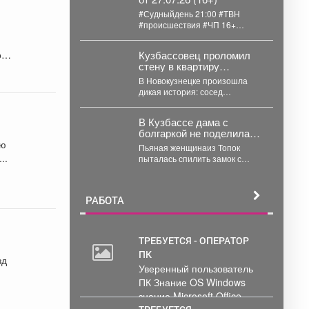
#Судныйдень 21:00 #ТВН
#происшествия #ЧП 16+
Сегодня в программе "Судный
день": 🚨 Крупный...
ой
Кузбассовец проломил
стену в квартиру
соседки, чтобы сжечь её
В Новокузнецке произошла
из огнемёта
дикая история: сосед
настолько сильно разозлился
на соседку, что молотком
В Кузбассе дама с
разломал смежную...
болгаркой не поделила
гараж с покойным мужем
Пьяная женщинаиз Топок
..
пыталась спилить замок с
гаража бывшего покойного
мужа, инцидент заметили
соседи и...
РАБОТА
ТРЕБУЕТСЯ - ОПЕРАТОР
ПК
30
зд
Уверенный пользователь
000
ПК Знание OS Windows
руб.
знание Microsoft Office .