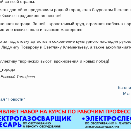
й со всей страны.
сты достойно представили родной город, став Лауреатом II степен
«Казачья традиционная песня»!
женная награда. За ней - кропотливый труд, огромная любовь к на
оистине казачья воля и высокое мастерство.
 за подготовку артистов и сохранение культурного наследия руко
- Людмилу Поварову и Светлану Клементьеву, а также аккомпаниа
лективу творческих высот, вдохновения и новых побед!
ь_города
 Евгений Тимофеев
Евген
Мы 
ал "Новости"