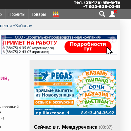
тел. (38475) 65-545
+7 923-625-02-51
х
Проекты
Товары
 песни «Забава»
реклама
реклама
ив,
 казачьей
V
»!
Сейчас в г. Междуреченск
х
(03:37)