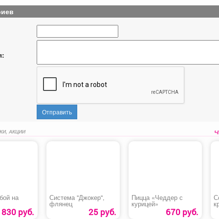
риев
я:
Отправить
КИ, АКЦИИ
бой на
Система "Джокер",
Пицца «Чеддер с
С
флянец
курицей»
к
х
830 руб.
25 руб.
670 руб.