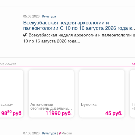
05.08.2026 |
Культура
Всекузбасская неделя археологии и
палеонтологии С 10 по 16 августа 2026 года в
музеях Кузбасса пройдет Неделя археологии 
🦖 Всекузбасская неделя археологии и палеонтологии 📅 С
палеонтологии, приуроченная ко Дню археоло
10 по 16 августа 2026 года...
(15 августа) и Дню палеон
КИ, АКЦИИ
ьский»
Автономный
Булочка
П
отопитель дизельный
«
80
«Kyoda»
к
198
руб
11990 руб.
45 руб.
07.08.2026 |
Культура
|
Мыски