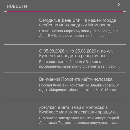
НОВОСТИ
Сегодня, в День ВМФ, в нашем городе
особенно многолюдно у Мемориала
Славы.
Слава Военно-Морскому Флоту! 🚢⚓️ Сегодня, в
День ВМФ, в нашем городе особенно
многолюдно у...
С 05.08.2026 г. по 25.08.2026 г. по ул.
Кузнецкая вводится реверсивное
движения для автотранспорта.
Вниманию жителей города! В связи с
проведением капитального ремонта тепловой
сети с 05.08.2026 г....
Внимание! Помогите найти человека!
Пропал #Ракитин Константин Владимирович, 61
год, г. #Мариинск, #Кемеровская обл. С 15 июля
2026...
Жёсткая диета и чай с молоком: в
Кузбассе мамам рассказали правду о
грудном вскармливании
В Кузбассе заведующая женской консультацией
Анастасия Подушко развеяла популярные мифы
о питании кормящих мам. ...