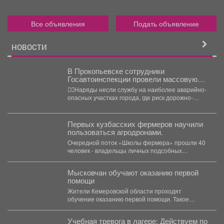
Все объявления
Подать объявление
НОВОСТИ
В Прокопьевске сотрудники
Госавтоинспекции провели массовую
проверку водителей
👮‍♂Наряды несли службу на наиболее аварийно-
опасных участках города, где риск дорожно-
транспортных происшествий особенно высок.
Основная...
Первых кузбасских фермеров научили
пользоваться агродронами.
Очередной поток «Школы фермера» прошли 40
человек - владельцы личных подсобных
хозяйств, начинающие фермеры и...
Мысковчан обучают оказанию первой
помощи
Жители Кемеровской области проходят
обучение оказанию первой помощи. Такое
поручение дал губернатор Илья Середюк. ...
Учебная тревога в лагере: Действуем по