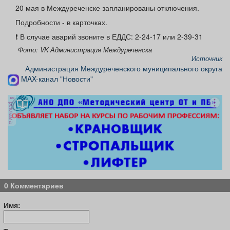
Афиша
Обучение
Проекты
20 мая в Междуреченске запланированы отключения.
Подробности - в карточках.
❗️ В случае аварий звоните в ЕДДС: 2-24-17 или 2-39-31
Фото: VK Администрация Междуреченска
Источник
Товары
Поздравления
Погода
Администрация Междуреченского муниципального округа
MAX-канал "Новости"
реклама
ТВ программа
Я - пенсионер
0 Комментариев
Имя: