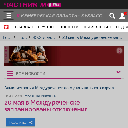
☰
КЕМЕРОВСКАЯ ОБЛАСТЬ - КУЗБАСС
ГЛАВНАЯ
ГРУППЫ
НОВОСТИ
ОБЪЯВЛЕНИЯ
НЕДВ
Главная
Группы
Новости
Главная
Новости
ЖКХ и недвижимость
20 мая в Междуреченске запланированы отключения.
реклама
Объявления
Недвижимость
Услуги
ВСЕ НОВОСТИ
Рукбрики
новостей
Администрация Междуреченского муниципального округа
19 мая 2026
ЖКХ и недвижимость
Работа
Транспорт
Компании
20 мая в Междуреченске
запланированы отключения.
Поделиться