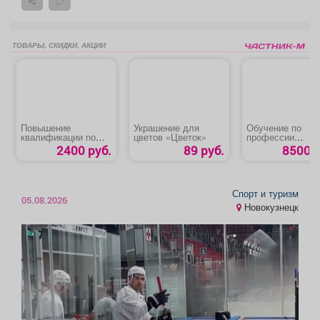
ТОВАРЫ, СКИДКИ, АКЦИИ
Повышение
Украшение для
Обучение по
квалификации по
цветов «Цветок»
профессии
областям
«Электрослесар
2400 руб.
89 руб.
8500 р
промышленной
обслуживанию и
безопасности
ремонту
оборудования»
Спорт и туризм
05.08.2026
Новокузнецк