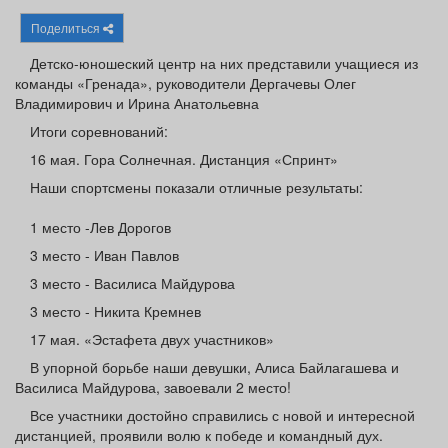
Афиша
Обучение
Проекты
Поделиться
Детско-юношеский центр на них представили учащиеся из
команды «Гренада», руководители Дергачевы Олег
Владимирович и Ирина Анатольевна
Товары
Поздравления
Погода
Итоги соревнований:
16 мая. Гора Солнечная. Дистанция «Спринт»
Наши спортсмены показали отличные результаты:
1 место -Лев Дорогов
ТВ программа
Я - пенсионер
3 место - Иван Павлов
3 место - Василиса Майдурова
3 место - Никита Кремнев
17 мая. «Эстафета двух участников»
В упорной борьбе наши девушки, Алиса Байлагашева и
Василиса Майдурова, завоевали 2 место!
Все участники достойно справились с новой и интересной
дистанцией, проявили волю к победе и командный дух.