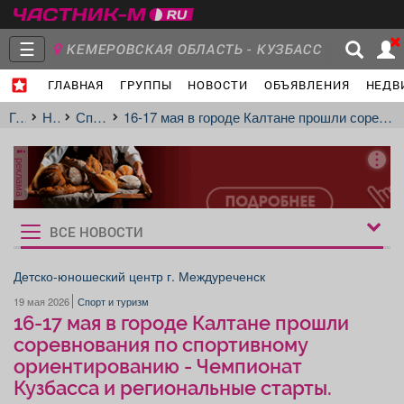
☰
КЕМЕРОВСКАЯ ОБЛАСТЬ - КУЗБАСС
ГЛАВНАЯ
ГРУППЫ
НОВОСТИ
ОБЪЯВЛЕНИЯ
НЕДВ
Главная
Группы
Новости
Главная
Новости
Спорт и туризм
16-17 мая в городе Калтане прошли соревнования по спортивному ориентированию - Чемпионат Кузбасса и региональные старты.
реклама
Объявления
Недвижимость
Услуги
ВСЕ НОВОСТИ
Рукбрики
новостей
Детско-юношеский центр г. Междуреченск
19 мая 2026
Спорт и туризм
Работа
Транспорт
Компании
16-17 мая в городе Калтане прошли
соревнования по спортивному
ориентированию - Чемпионат
Кузбасса и региональные старты.