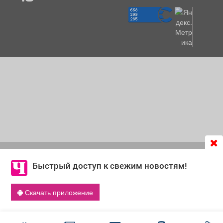
Продолжая использовать сайт
chastnik-m.ru
, Вы даете
согласие на обработку файлов cookie, которые
Быстрый доступ к свежим новостям!
обеспечивают корректную работу сайта и сбора
информации для улучшения качества сервисов.
Скачать приложение
Что такое cookie