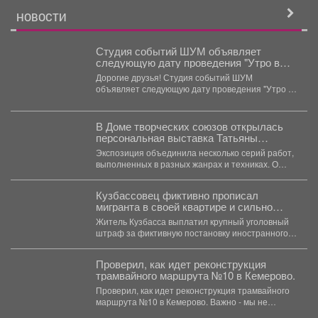
НОВОСТИ
Студия событий ШУМ объявляет
следующую дату проведения "Утро в
облаках" - 2 августа.
Дорогие друзья! Студия событий ШУМ
объявляет следующую дату проведения "Утро в
облаках"...
В Доме творческих союзов открылась
персональная выставка Татьяны
Никулиной "Между фактурой и
Экспозиция объединила несколько серий работ,
образом".
выполненных в разных жанрах и техниках. О
том, что вдохновляет...
Кузбассовец фиктивно прописал
мигранта в своей квартире и сильно
пожалел
Житель Кузбасса выплатил крупный уголовный
штраф за фиктивную постановку иностранного
гражданина на миграционный учет. ...
Проверил, как идет реконструкция
трамвайного маршрута №10 в Кемерово.
Проверил, как идет реконструкция трамвайного
маршрута №10 в Кемерово. Важно - мы не
просто...