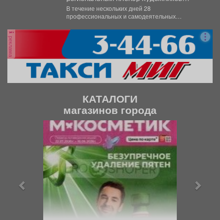
«Легенды Горной Шории».
В течение нескольких дней 28
профессиональных и самодеятельных
художников со всего Кузбасса совершенствуют
свое мастерство...
реклама
КАТАЛОГИ
магазинов города
П
С
р
л
е
е
д
д
ы
у
д
ю
у
щ