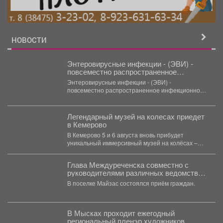
НОВОСТИ
Энтеровирусные инфекции - (ЭВИ) -
повсеместно распространенное
инфекционное заболевание,
Энтеровирусные инфекции - (ЭВИ) -
вызываемое вирусами рода Enterovirus.
повсеместно распространенное инфекционное
заболевание, вызываемое вирусами рода
Enterovirus. Энтеровирусы устойчивы...
Легендарный музей на колесах приедет
в Кемерово
В Кемерово 5 и 6 августа вновь прибудет
уникальный иммерсивный музей на колёсах –
"Поезд...
Глава Междуреченска совместно с
руководителями различных ведомств
продолжает проводить выездные
В поселке Майзас состоялся приём граждан.
встречи.
В Мысках проходит ежегодный
региональный пленэр художников