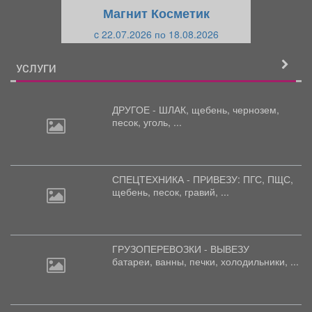
щ
и
Магнит Косметик
и
й
c 22.07.2026 по 18.08.2026
й
УСЛУГИ
ДРУГОЕ - ШЛАК, щебень,
чернозем,
песок, уголь, ...
СПЕЦТЕХНИКА - ПРИВЕЗУ: ПГС,
ПЩС,
щебень, песок, гравий, ...
ГРУЗОПЕРЕВОЗКИ - ВЫВЕЗУ
батареи,
ванны, печки, холодильники, ...