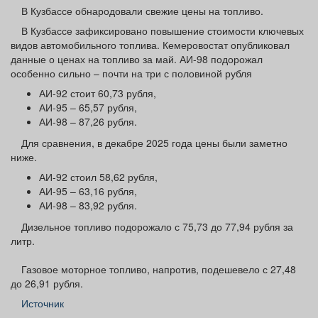
Афиша
Обучение
Проекты
В Кузбассе обнародовали свежие цены на топливо.
В Кузбассе зафиксировано повышение стоимости ключевых
видов автомобильного топлива. Кемеровостат опубликовал
данные о ценах на топливо за май. АИ-98 подорожал
особенно сильно – почти на три с половиной рубля
Товары
Поздравления
Погода
АИ-92 стоит 60,73 рубля,
АИ-95 – 65,57 рубля,
АИ-98 – 87,26 рубля.
Для сравнения, в декабре 2025 года цены были заметно
ниже.
ТВ программа
Я - пенсионер
АИ-92 стоил 58,62 рубля,
АИ-95 – 63,16 рубля,
АИ-98 – 83,92 рубля.
Дизельное топливо подорожало с 75,73 до 77,94 рубля за
литр.
Газовое моторное топливо, напротив, подешевело с 27,48
до 26,91 рубля.
Источник