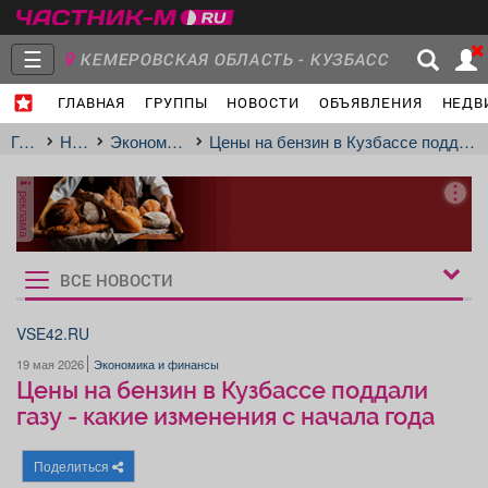
☰
КЕМЕРОВСКАЯ ОБЛАСТЬ - КУЗБАСС
ГЛАВНАЯ
ГРУППЫ
НОВОСТИ
ОБЪЯВЛЕНИЯ
НЕДВ
Главная
Группы
Новости
Главная
Новости
Экономика и финансы
Цены на бензин в Кузбассе поддали газу - какие изменения с начала года
реклама
Объявления
Недвижимость
Услуги
ВСЕ НОВОСТИ
Рукбрики
новостей
VSE42.RU
19 мая 2026
Экономика и финансы
Работа
Транспорт
Компании
Цены на бензин в Кузбассе поддали
газу - какие изменения с начала года
Поделиться