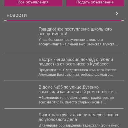
Все объявления
Подать объявление
НОВОСТИ
Грандиозное поступление школьного
ассортимента!
У нас большое поступление школьного
ассортимента на любой вкус! Женская, мужская и
детская одежда...
Бастрыкин запросил доклад о гибели
подростка от охотников в Кузбассе
Председатель Следственного комитета России
Александр Бастрыкин затребовал доклад о
результатах расследования уголовного дела по
факту...
В доме №35 по улице Дузенко
закончили капитальный ремонт системы
отопления.
➡️Заменили: теплоузел, стояки, радиаторы во
всех квартирах. Вместо старых - новые
биметаллические батареи (они сделаны...
Бинокль и трусы довели кемеровчанина
до уголовного дела
В Кемерове росгвардейцы задержали 20-летнего