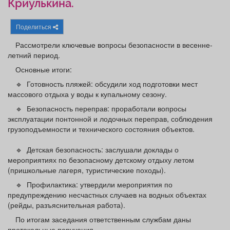
Криулькина.
Афиша
Обучение
Проекты
Поделиться
Рассмотрели ключевые вопросы безопасности в весенне-
летний период.
Товары
Поздравления
Погода
Основные итоги:
🔹 Готовность пляжей: обсудили ход подготовки мест
массового отдыха у воды к купальному сезону.
🔹 Безопасность переправ: проработали вопросы
эксплуатации понтонной и лодочных переправ, соблюдения
ТВ программа
Я - пенсионер
грузоподъемности и технического состояния объектов.
🔹 Детская безопасность: заслушали доклады о
мероприятиях по безопасному детскому отдыху летом
(пришкольные лагеря, туристические походы).
🔹 Профилактика: утвердили мероприятия по
предупреждению несчастных случаев на водных объектах
(рейды, разъяснительная работа).
По итогам заседания ответственным службам даны
протокольные поручения.