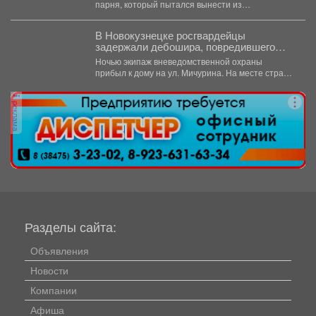
парня, который пытался вынести из
гипермаркета необычный комплектвещей. В...
В Новокузнецке росгвардейцы
задержали дебошира, повредившего
окно и дверь квартиры сожительницы
Ночью экипаж вневедомственной охраны
прибыл к дому на ул. Мичурина. На месте стражи
правопорядка обнаружили...
реклама
Разделы сайта:
Объявления
Новости
Компании
Афиша