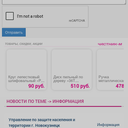
Отправить
ТОВАРЫ, СКИДКИ, АКЦИИ
Круг лепестковый
Диск пильный по
Ручка
шлифовальный «P80
дереву «36Т
металлическая о
TARG»
STAYER»
двери ПВХ
90 руб.
510 руб.
478 р
НОВОСТИ ПО ТЕМЕ -> ИНФОРМАЦИЯ
Управление по защите населения и
Информация
территории г. Новокузнецк