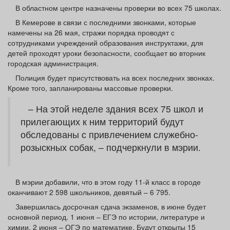
Афиша
Обучение
Проекты
В областном центре назначены проверки во всех 75 школах.
В Кемерове в связи с последними звонками, которые
намечены на 26 мая, стражи порядка проводят с
сотрудниками учреждений образования инструктажи, для
детей проходят уроки безопасности, сообщает во вторник
городская администрация.
Товары
Поздравления
Погода
Полиция будет присутствовать на всех последних звонках.
Кроме того, запланированы массовые проверки.
– На этой неделе здания всех 75 школ и
прилегающих к ним территорий будут
ТВ программа
Я - пенсионер
обследованы с привлечением служебно-
розыскных собак, – подчеркнули в мэрии.
В мэрии добавили, что в этом году 11-й класс в городе
оканчивают 2 598 школьников, девятый – 6 795.
Завершилась досрочная сдача экзаменов, в июне будет
основной период. 1 июня – ЕГЭ по истории, литературе и
химии, 2 июня – ОГЭ по математике. Будут открыты 15