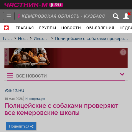
☰
КЕМЕРОВСКАЯ ОБЛАСТЬ - КУЗБАСС
ГЛАВНАЯ
ГРУППЫ
НОВОСТИ
ОБЪЯВЛЕНИЯ
НЕДВ
Главная
Группы
Новости
Главная
Новости
Информация
Полицейские с собаками проверяют все кемеровские школы
реклама
Объявления
Недвижимость
Услуги
ВСЕ НОВОСТИ
Рукбрики
новостей
VSE42.RU
19 мая 2026
Информация
Работа
Транспорт
Компании
Полицейские с собаками проверяют
все кемеровские школы
Поделиться