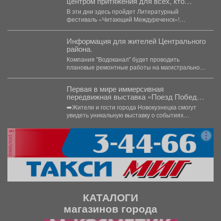
центром притяжения для всех, кто
любит книги и родной язык.
В эти дни здесь пройдет Литературный
фестиваль «Читающий Междуреченск»!
Проспект Коммунистический превратится в
огромную...
Информация для жителей Центрального
района.
Компания "Водоканал" будет проводить
плановые ремонтные работы на магистральном
водоводе. С 03:00 30 июля до...
Первая в мире иммерсивная
передвижная выставка «Поезд Победы»
прибудет в Кемеровскую область.
➡️Жители и гости города Новокузнецка смогут
увидеть уникальную выставку о событиях
Великой Отечественной войны 3...
реклама
КАТАЛОГИ
магазинов города