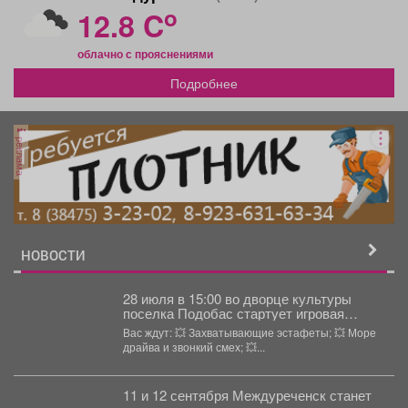
o
12.8 C
облачно с прояснениями
Подробнее
реклама
НОВОСТИ
28 июля в 15:00 во дворце культуры
поселка Подобас стартует игровая
программа «Первые во дворе».
Вас ждут: 💥 Захватывающие эстафеты; 💥 Море
драйва и звонкий смех; 💥...
11 и 12 сентября Междуреченск станет