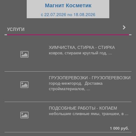
щ
и
Магнит Косметик
и
й
c 22.07.2026 по 18.08.2026
й
УСЛУГИ
ХИМЧИСТКА, СТИРКА - СТИРКА
ковров,
стираем круглый год, ...
ГРУЗОПЕРЕВОЗКИ - ГРУЗОПЕРЕВОЗКИ
город-межгород.
Доставка
стройматериалов, ...
ПОДСОБНЫЕ РАБОТЫ - КОПАЕМ
небольшие
сливные ямы, траншеи, в ...
1 000 руб.