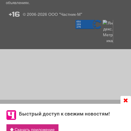
объявлениях.
+16
© 2006-2026
ООО "Частник-М"
Продолжая использовать сайт
chastnik-m.ru
, Вы даете
согласие на обработку файлов cookie, которые
Быстрый доступ к свежим новостям!
обеспечивают корректную работу сайта и сбора
информации для улучшения качества сервисов.
Скачать приложение