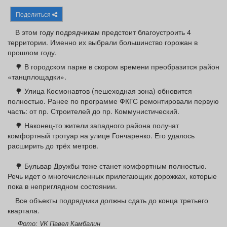
Афиша
Обучение
Проекты
Поделиться
В этом году подрядчикам предстоит благоустроить 4
территории. Именно их выбрали большинство горожан в
прошлом году.
Товары
Поздравления
Погода
🌳 В городском парке в скором времени преобразится район
«танцплощадки».
🌳 Улица Космонавтов (пешеходная зона) обновится
полностью. Ранее по программе ФКГС ремонтировали первую
часть: от пр. Строителей до пр. Коммунистический.
ТВ программа
Я - пенсионер
🌳 Наконец-то жители западного района получат
комфортный тротуар на улице Гончаренко. Его удалось
расширить до трёх метров.
🌳 Бульвар Дружбы тоже станет комфортным полностью.
Речь идет о многочисленных прилегающих дорожках, которые
пока в неприглядном состоянии.
Все объекты подрядчики должны сдать до конца третьего
квартала.
Фото: VK Павел Камбалин