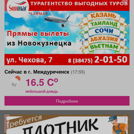
реклама
Сейчас в г. Междуреченск
(17:55)
o
16.5 C
небольшой дождь
Подробнее
реклама