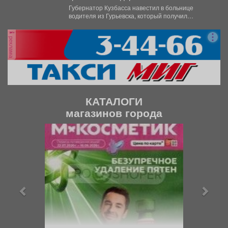
Губернатор Кузбасса навестил в больнице
водителя из Гурьевска, который получил
тяжёлое ранение в Горловке. ...
реклама
КАТАЛОГИ
магазинов города
П
С
р
л
е
е
д
д
ы
у
д
ю
у
щ