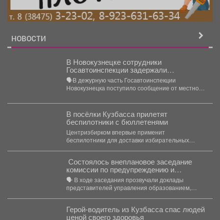
НОВОСТИ
В Новокузнецке сотрудники
Госавтоинспекции задержали
нетрезвого водителя после сообщения
🗣В дежурную часть Госавтоинспекции
от его супруги
Новокузнецка поступило сообщение от местной
жительницы. Женщина сообщила, что ее
супруг...
В посёлки Кузбасса прилетят
беспилотники с бюллетенями
Центризбирком впервые применит
беспилотники для доставки избирательных
бюллетеней в Кузбасс. Центризбирком заключил
соглашение с...
Состоялось внеплановое заседание
комиссии по предупреждению и
ликвидации чрезвычайных ситуаций и
🗣️ В ходе заседания прозвучали доклады
пожарной безопасности
представителей управления образованием,
сотрудников МЧС и мысковского Водоканала. ...
Герой-водитель из Кузбасса спас людей
ценой своего здоровья