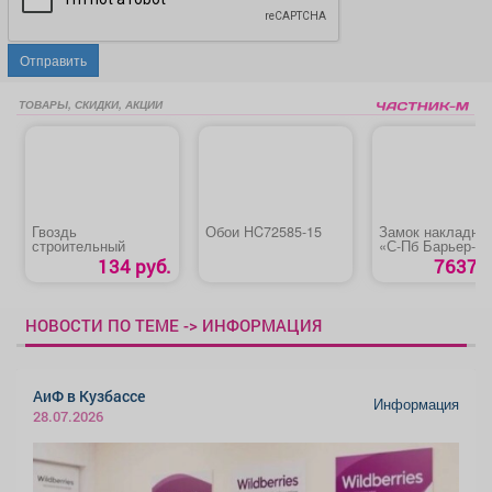
Отправить
ТОВАРЫ, СКИДКИ, АКЦИИ
Гвоздь
Обои HC72585-15
Замок накладно
строительный
«С-Пб Барьер-2
134 руб.
7637 р
НОВОСТИ ПО ТЕМЕ -> ИНФОРМАЦИЯ
АиФ в Кузбассе
Информация
28.07.2026