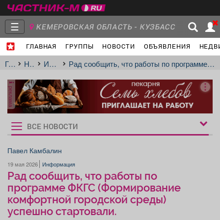
☰
КЕМЕРОВСКАЯ ОБЛАСТЬ - КУЗБАСС
ГЛАВНАЯ
ГРУППЫ
НОВОСТИ
ОБЪЯВЛЕНИЯ
НЕДВ
МЕЖДУРЕЧЕНСК
- Ваш город?
Главная
Группы
Новости
Главная
Новости
Информация
Рад сообщить, что работы по программе ФКГС (Формирование комфортной городской среды) успешно стартовали.
реклама
Объявления
Недвижимость
Услуги
ВСЕ НОВОСТИ
Рукбрики
новостей
Павел Камбалин
19 мая 2026
Информация
Работа
Транспорт
Компании
Рад сообщить, что работы по
программе ФКГС (Формирование
комфортной городской среды)
успешно стартовали.