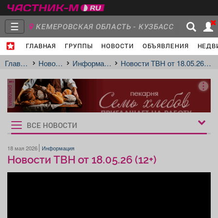
☰
КЕМЕРОВСКАЯ ОБЛАСТЬ - КУЗБАСС
ГЛАВНАЯ
ГРУППЫ
НОВОСТИ
ОБЪЯВЛЕНИЯ
НЕДВ
МЕЖДУРЕЧЕНСК
- Ваш город?
Главная
Группы
Новости
Главная
Новости
Информация
Новости ТВН от 18.05.26 (12+)
реклама
Объявления
Недвижимость
Услуги
ВСЕ НОВОСТИ
Рукбрики
новостей
18 мая 2026
Информация
Новости ТВН от 18.05.26 (12+)
Работа
Транспорт
Компании