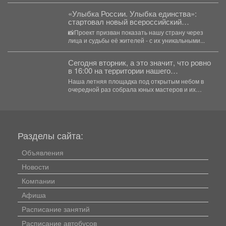
«Улыбка России. Улыбка единства»:
стартовал новый всероссийский
фотопроект!
📸Проект призван показать нашу страну через
лица и судьбы её жителей - с их уникальными...
Сегодня вторник, а это значит, что ровно
в 16:00 на территории нашего
выставочного зала снова закипела
Наша летняя площадка под открытым небом в
большая творческая работа.
очередной раз собрала юных мастеров и их
родителей....
Разделы сайта:
Объявления
Новости
Компании
Афиша
Расписание занятий
Расписание автобусов