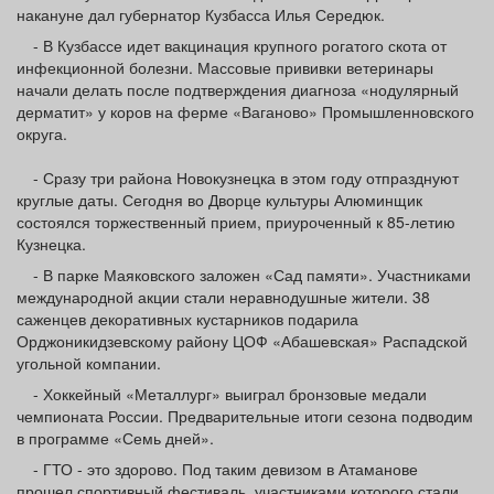
накануне дал губернатор Кузбасса Илья Середюк.
- В Кузбассе идет вакцинация крупного рогатого скота от
инфекционной болезни. Массовые прививки ветеринары
начали делать после подтверждения диагноза «нодулярный
дерматит» у коров на ферме «Ваганово» Промышленновского
округа.
- Сразу три района Новокузнецка в этом году отпразднуют
круглые даты. Сегодня во Дворце культуры Алюминщик
состоялся торжественный прием, приуроченный к 85-летию
Кузнецка.
- В парке Маяковского заложен «Сад памяти». Участниками
международной акции стали неравнодушные жители. 38
саженцев декоративных кустарников подарила
Орджоникидзевскому району ЦОФ «Абашевская» Распадской
угольной компании.
- Хоккейный «Металлург» выиграл бронзовые медали
чемпионата России. Предварительные итоги сезона подводим
в программе «Семь дней».
- ГТО - это здорово. Под таким девизом в Атаманове
прошел спортивный фестиваль, участниками которого стали