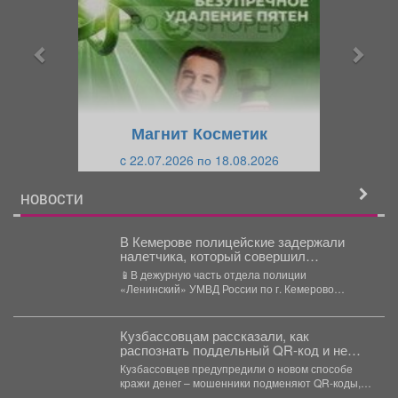
д
д
ы
у
д
ю
у
щ
щ
и
Магнит Косметик
и
й
c 22.07.2026 по 18.08.2026
й
НОВОСТИ
В Кемерове полицейские задержали
налетчика, который совершил
разбойное нападение на прохожего
📱В дежурную часть отдела полиции
«Ленинский» УМВД России по г. Кемерово
обратился 25-летний местный житель....
Кузбассовцам рассказали, как
распознать поддельный QR-код и не
лишиться денег
Кузбассовцев предупредили о новом способе
кражи денег – мошенники подменяют QR-коды,
расклеивая поверх настоящих фейковые...