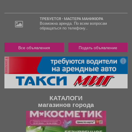
ТРЕБУЕТСЯ - МАСТЕРА МАНИКЮРА
Возможна аренда. По всем вопросам
обращаться по телефону..
Все объявления
Подать объявление
реклама
КАТАЛОГИ
магазинов города
П
С
р
л
е
е