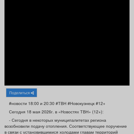
Афиша
Обучение
Проекты
Товары
Поздравления
Погода
ТВ программа
Я - пенсионер
Поделиться
#новости 18:00 и 20:30 #ТВН #Новокузнецк #12+
Сегодня 18 мая 2026г. в «Новостях ТВН» (12+):
- Сегодня в некоторых муниципалитетах региона
возобновили подачу отопления. Соответствующее поручение
в связи с установившимися холодами главам территорий