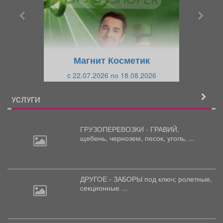
ы
у
д
ю
у
щ
щ
и
Магнит Косметик
и
й
c 22.07.2026 по 18.08.2026
й
УСЛУГИ
ГРУЗОПЕРЕВОЗКИ - ГРАВИЙ,
щебень,
чернозем, песок, уголь, ...
ДРУГОЕ - ЗАБОРЫ под
ключ; ролетные,
секционные ...