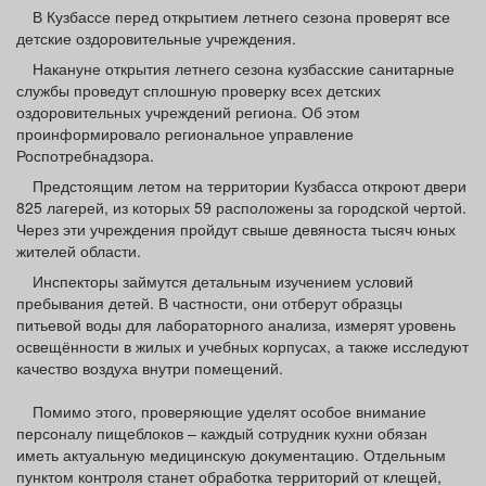
Афиша
Обучение
Проекты
В Кузбассе перед открытием летнего сезона проверят все
детские оздоровительные учреждения.
Накануне открытия летнего сезона кузбасские санитарные
службы проведут сплошную проверку всех детских
оздоровительных учреждений региона. Об этом
проинформировало региональное управление
Товары
Поздравления
Погода
Роспотребнадзора.
Предстоящим летом на территории Кузбасса откроют двери
825 лагерей, из которых 59 расположены за городской чертой.
Через эти учреждения пройдут свыше девяноста тысяч юных
жителей области.
ТВ программа
Я - пенсионер
Инспекторы займутся детальным изучением условий
пребывания детей. В частности, они отберут образцы
питьевой воды для лабораторного анализа, измерят уровень
освещённости в жилых и учебных корпусах, а также исследуют
качество воздуха внутри помещений.
Помимо этого, проверяющие уделят особое внимание
персоналу пищеблоков – каждый сотрудник кухни обязан
иметь актуальную медицинскую документацию. Отдельным
пунктом контроля станет обработка территорий от клещей,