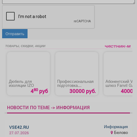
Отправить
ТОВАРЫ, СКИДКИ, АКЦИИ
Дюбель для
Профессиональная
Абонентский VoI
изоляции IZO
подготовка
шлюз Fanvil GA 
«Машинист буровой
80
4
руб
30000 руб.
4000 р
установки»
НОВОСТИ ПО ТЕМЕ -> ИНФОРМАЦИЯ
Информация
VSE42.RU
Белово
27.07.2026