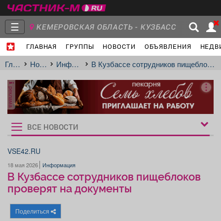
☰
КЕМЕРОВСКАЯ ОБЛАСТЬ - КУЗБАСС
ГЛАВНАЯ
ГРУППЫ
НОВОСТИ
ОБЪЯВЛЕНИЯ
НЕДВ
Главная
Группы
Новости
Главная
Новости
Информация
В Кузбассе сотрудников пищеблоков проверят на документы
реклама
Объявления
Недвижимость
Услуги
ВСЕ НОВОСТИ
Рукбрики
новостей
VSE42.RU
18 мая 2026
Информация
Работа
Транспорт
Компании
В Кузбассе сотрудников пищеблоков
проверят на документы
Поделиться