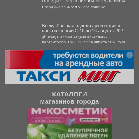
Победы» - передвижной интерактивный
музей, рассказывающий о событиях
Поезд уже побывал в Новокузнецке.
Великой Отечественной войны.
Всекузбасская неделя археологии и
палеонтологии С 10 по 16 августа 2026
года в музеях Кузбасса пройдет Неделя
🦖 Всекузбасская неделя археологии и
археологии и палеонтологии,
палеонтологии 📅 С 10 по 16 августа 2026 года...
приуроченная ко Дню археолога (15
августа) и Дню палеон
реклама
КАТАЛОГИ
магазинов города
П
С
р
л
е
е
д
д