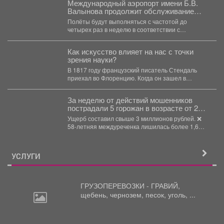
Международный аэропорт имени Б.В.
Валынова продолжит обслуживание
рейсов во Вьетнам в осенне-зимний
Полёты будут выполняться с частотой до
период навигации.
четырех раз в неделю в соответствии с
утвержденным расписанием...
Как искусство влияет на нас с точки
зрения науки?
В 1817 году французский писатель Стендаль
приехал во Флоренцию. Когда он зашел в
церковь Святого...
За неделю от действий мошенников
пострадали 5 горожан в возрасте от 24
до 58 лет.
Ущерб составил свыше 3 миллионов рублей. ❌
58-летняя междуреченка лишилась более 1,6
млн рублей,...
УСЛУГИ
ГРУЗОПЕРЕВОЗКИ - ГРАВИЙ,
щебень,
чернозем, песок, уголь, ...