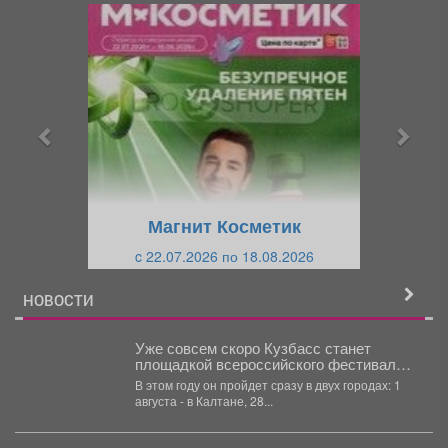
П
С
р
л
е
е
д
д
ы
у
д
ю
у
щ
щ
и
Магнит Косметик
и
й
c 22.07.2026 по 18.08.2026
й
НОВОСТИ
Уже совсем скоро Кузбасс станет
площадкой всероссийского фестиваля
«Русское лето» #ZaРоссию.
В этом году он пройдет сразу в двух городах: 1
августа - в Калтане, 28...