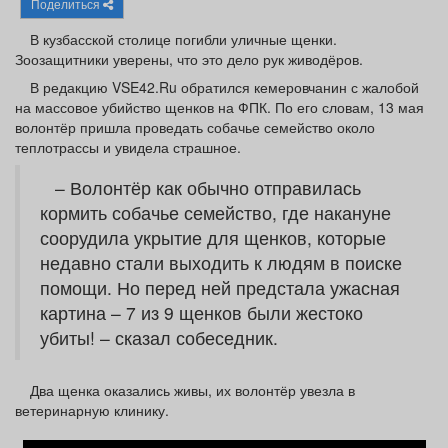
Поделиться
Афиша
Обучение
Проекты
В кузбасской столице погибли уличные щенки.
Зоозащитники уверены, что это дело рук живодёров.
В редакцию VSE42.Ru обратился кемеровчанин с жалобой
на массовое убийство щенков на ФПК. По его словам, 13 мая
Товары
Поздравления
Погода
волонтёр пришла проведать собачье семейство около
теплотрассы и увидела страшное.
– Волонтёр как обычно отправилась
кормить собачье семейство, где накануне
соорудила укрытие для щенков, которые
ТВ программа
Я - пенсионер
недавно стали выходить к людям в поиске
помощи. Но перед ней предстала ужасная
картина – 7 из 9 щенков были жестоко
убиты! – сказал собеседник.
Два щенка оказались живы, их волонтёр увезла в
ветеринарную клинику.