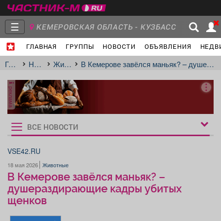
☰
КЕМЕРОВСКАЯ ОБЛАСТЬ - КУЗБАСС
ГЛАВНАЯ
ГРУППЫ
НОВОСТИ
ОБЪЯВЛЕНИЯ
НЕДВ
Главная
Группы
Новости
Главная
Новости
Животные
В Кемерове завёлся маньяк? – душераздирающие кадры убитых щенков
реклама
Объявления
Недвижимость
Услуги
ВСЕ НОВОСТИ
Рукбрики
новостей
VSE42.RU
18 мая 2026
Животные
Работа
Транспорт
Компании
В Кемерове завёлся маньяк? –
душераздирающие кадры убитых
щенков