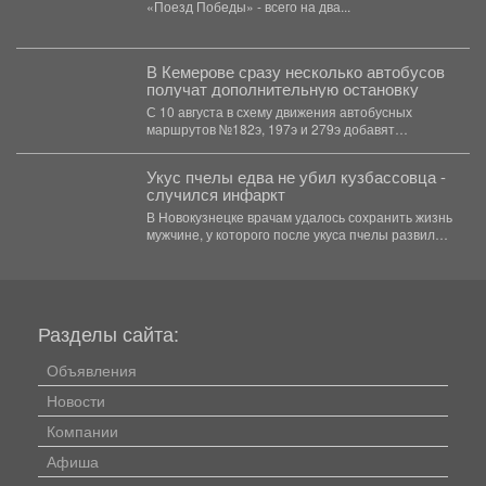
«Поезд Победы» - всего на два...
В Кемерове сразу несколько автобусов
получат дополнительную остановку
С 10 августа в схему движения автобусных
маршрутов №182э, 197э и 279э добавят
остановку "деревня...
Укус пчелы едва не убил кузбассовца -
случился инфаркт
В Новокузнецке врачам удалось сохранить жизнь
мужчине, у которого после укуса пчелы развился
тяжелейший инфаркт....
Разделы сайта:
Объявления
Новости
Компании
Афиша