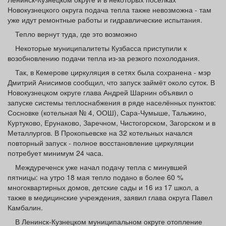
Новокузнецкого округа подача тепла также невозможна - там
уже идут ремонтные работы и гидравлические испытания.
Тепло вернут туда, где это возможно
Некоторые муниципалитеты Кузбасса приступили к
возобновлению подачи тепла из‑за резкого похолодания.
Так, в Кемерове циркуляция в сетях была сохранена - мэр
Дмитрий Анисимов сообщил, что запуск займёт около суток. В
Новокузнецком округе глава Андрей Шарнин объявил о
запуске системы теплоснабжения в ряде населённых пунктов:
Сосновке (котельная № 4, ООШ), Сара‑Чумыше, Тальжино,
Куртуково, Ерунаково, Заречном, Чистогорском, Загорском и в
Металлургов. В Прокопьевске на 32 котельных начался
повторный запуск - полное восстановление циркуляции
потребует минимум 24 часа.
Междуреченск уже начал подачу тепла с минувшей
пятницы: на утро 18 мая тепло подано в более 60 %
многоквартирных домов, детские сады и 16 из 17 школ, а
также в медицинские учреждения, заявил глава округа Павел
Камбалин.
В Ленинск‑Кузнецком муниципальном округе отопление