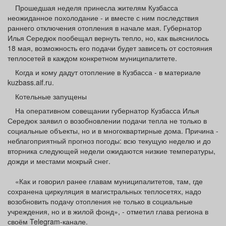
Афиша
Обучение
Проекты
Прошедшая неделя принесла жителям Кузбасса
неожиданное похолодание - и вместе с ним последствия
раннего отключения отопления в начале мая. Губернатор
Илья Середюк пообещал вернуть тепло, но, как выяснилось
18 мая, возможность его подачи будет зависеть от состояния
теплосетей в каждом конкретном муниципалитете.
Товары
Поздравления
Погода
Когда и кому дадут отопление в Кузбасса - в материале
kuzbass.aif.ru.
Котельные запущены
На оперативном совещании губернатор Кузбасса Илья
ТВ программа
Я - пенсионер
Середюк заявил о возобновлении подачи тепла не только в
социальные объекты, но и в многоквартирные дома. Причина -
неблагоприятный прогноз погоды: всю текущую неделю и до
вторника следующей недели ожидаются низкие температуры,
дожди и местами мокрый снег.
«Как и говорил ранее главам муниципалитетов, там, где
сохранена циркуляция в магистральных теплосетях, надо
возобновить подачу отопления не только в социальные
учреждения, но и в жилой фонд», - отметил глава региона в
своём Telegram‑канале.