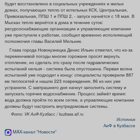
будет восстановлено в социальных учреждениях и жилых
домах, получающих тепло от котельных КСК, Центральная,
Привокзальная, ППШ 1 и ППШ 2, - запуск начнётся с 18 мая. В
Мысках тепло вернётся в дома в течение суток:
ресурсоснабжающие организации и управляющие компании
уже приступили к работам, сообщил временно исполняющий
полномочия главы Василий Мельник.
Глава города Новокузнецка Денис Ильин отметил, что из‑за
переменчивой погоды многие горожане просят вернуть
отопление, но сделать это сразу после гидравлических
испытаний нельзя - система была опустошена. Первая волна
испытаний уже подходит к концу: специалисты проверили 887
км теплосетей и нашли 223 повреждения, 86 из них уже
устранили. С завтрашнего дня начнут заполнять систему и
запускать горячее водоснабжение. Процесс займёт время:
вода должна пройти по всем сетям, а управляющие компании
должны будут настроить внутридомовые системы.
Фото: VK АиФ-Кузбасс / kuzbass.aif.ru
Источник
АиФ в Кузбассе
MAX-канал "Новости"