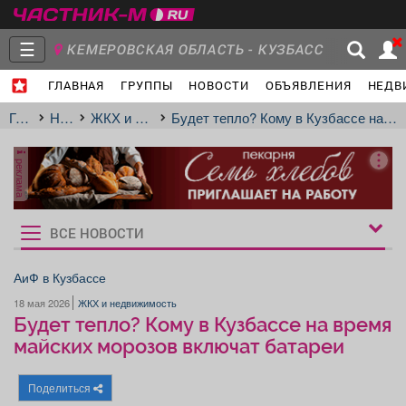
☰
КЕМЕРОВСКАЯ ОБЛАСТЬ - КУЗБАСС
ГЛАВНАЯ
ГРУППЫ
НОВОСТИ
ОБЪЯВЛЕНИЯ
НЕДВ
Главная
Группы
Новости
Главная
Новости
ЖКХ и недвижимость
Будет тепло? Кому в Кузбассе на время майских морозов включат батареи
реклама
Объявления
Недвижимость
Услуги
ВСЕ НОВОСТИ
Рукбрики
новостей
АиФ в Кузбассе
18 мая 2026
ЖКХ и недвижимость
Работа
Транспорт
Компании
Будет тепло? Кому в Кузбассе на время
майских морозов включат батареи
Поделиться