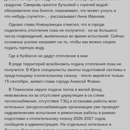
градусов. Свекровь греется бутылкой с горячей водой -
обогревателя она боится, переживает, что может уснуть и
что‑нибудь случится», - рассказывает Анна Иванова.
Однако глава Новокузнецка отметил, что в городе
подключить отопление пока не получится - из‑за большого
числа повреждений, выявленных во время испытаний. Сейчас
основные усилия направят на то, чтобы как можно скорее
подать горячую воду.
Где в Кузбассе не дадут отопление в мае
В ряде территорий возобновить подачу отопления пока не
получится. В Юрге специалисты заняты подготовкой системы к
предстоящему отопительному сезону - тепло вернётся только
15 сентября, заявил глава города Алексей Фомин.
В Тяжинском округе подача тепла в жилой фонд
невозможна из‑за отсутствия циркуляции в си.стеме
теплоснабжения, отсутствия ТЭЦ и остановки работы всех
котельных: ресурсоснабжающие организации уже проводят
гидравлические испытания и ремонтные работы в рамках
подготовки к отопительному сезону 2026-2027 годов,
сообщили в администрации. На отдельных котельных в
Ленинск‑Кузнецком округе и в некоторых посёлках