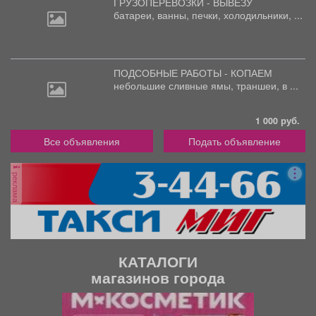
ГРУЗОПЕРЕВОЗКИ - ВЫВЕЗУ
батареи,
ванны, печки, холодильники, ...
ПОДСОБНЫЕ РАБОТЫ - КОПАЕМ
небольшие
сливные ямы, траншеи, в ...
1 000 руб.
Все объявления
Подать объявление
реклама
КАТАЛОГИ
магазинов города
П
С