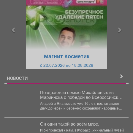
р
л
е
е
д
д
ы
у
д
ю
у
щ
щ
и
Магнит Косметик
и
й
c 22.07.2026 по 18.08.2026
й
НОВОСТИ
Поздравляю семью Михайловых из
Мариинска с победой во Всероссийском
конкурсе «Семья года - 2026» в
Андрей и Яна вместе уже 16 лет, воспитывают
номинации «Семья - хранитель
двух дочерей и бережно сохраняют народные
традиций»!
ремесла....
Он один такой во всём мире.
И он приехал к нам, в Кузбасс. Уникальный музей