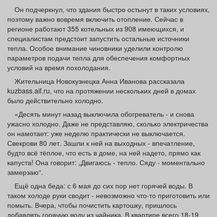
Он подчеркнул, что здания быстро остынут в таких условиях,
поэтому важно вовремя включить отопление. Сейчас в
регионе работают 355 котельных из 908 имеющихся, и
специалистам предстоит запустить остальные источники
тепла. Особое внимание чиновники уделили контролю
параметров подачи тепла для обеспечения комфортных
условий на время похолодания.
Жительница Новокузнецка Анна Иванова рассказала
kuzbass.aif.ru, что на протяжении нескольких дней в домах
было действительно холодно.
«Десять минут назад выключила обогреватель - и снова
ужасно холодно. Даже не представляю, сколько электричества
он намотает: уже неделю практически не выключается.
Свекрови 80 лет. Зашли к ней на выходных - впечатление,
будто всё тёплое, что есть в доме, на ней надето, прямо как
капуста! Она говорит: „Двигаюсь - тепло. Сяду - моментально
замерзаю“.
Ещё одна беда: с 6 мая до сих пор нет горячей воды. В
таком холоде руки сводит - невозможно что‑то приготовить или
помыть. Вчера, чтобы почистить картошку, пришлось
добавлять горячую воду из чайника. В квартире всего 18-19