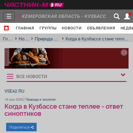
☰
КЕМЕРОВСКАЯ ОБЛАСТЬ - КУЗБАСС
ГЛАВНАЯ
ГРУППЫ
НОВОСТИ
ОБЪЯВЛЕНИЯ
НЕДВ
Главная
Группы
Новости
Главная
Новости
Природа и экология
Когда в Кузбассе стане теплее - ответ синоптиков
реклама
Объявления
Недвижимость
Услуги
ВСЕ НОВОСТИ
Рукбрики
новостей
VSE42.RU
18 мая 2026
Природа и экология
Работа
Транспорт
Компании
Когда в Кузбассе стане теплее - ответ
синоптиков
Поделиться