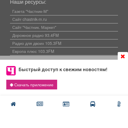
Наши ресурсы:
Газета "Частник-М"
Сайт chastnik-m.ru
Сайт "Частник. Маркет"
Дорожное радио 93.4FM
Радио для двоих 105.3FM
Европа плюс 103.3FM
Продолжая использовать сайт
chastnik-m.ru
, Вы даете
согласие на обработку файлов cookie, которые
Быстрый доступ к свежим новостям!
обеспечивают корректную работу сайта и сбора
информации для улучшения качества сервисов.
Скачать приложение
Что такое cookie
Политика конфиденциальности
Публикации с пометкой «Реклама», «На правах рекламы»,
«Партнёрский проект» оплачены рекламодателем.
Редакция сайта не несет ответственности за достоверность
информации, содержащейся в рекламных материалах и
объявлениях.