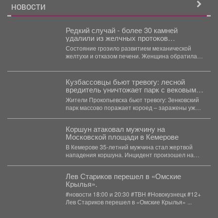
НОВОСТИ
Редкий случай - более 30 камней
удалили из желчных протоков
пациентки врачи НГКБ №29 им. А.А.
Состояние грозило развитием механической
Луцика.
желтухи и отказом печени. Женщина обратилась
в приемное отделение с...
Кузбассовцы бьют тревогу: лесной
вредитель уничтожает парк с вековыми
соснами
Жители Прокопьевска бьют тревогу: Зенковский
парк массово поражает короед – заражены уже
десятки сосен и...
Коршун атаковал мужчину на
Московской площади в Кемерове
В Кемерове 35-летний мужчина стал жертвой
нападения коршуна. Инцидент произошел на
Московской площади, когда пострадавший...
Лев Стариков перешел в «Омские
Крылья».
#новости 18:00 и 20:30 #ТВН #Новокузнецк #12+
Лев Стариков перешел в «Омские Крылья» ...