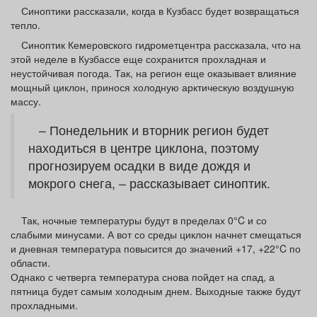
Афиша
Обучение
Проекты
Синоптики рассказали, когда в Кузбасс будет возвращаться
тепло.
Синоптик Кемеровского гидрометцентра рассказала, что на
этой неделе в Кузбассе еще сохранится прохладная и
неустойчивая погода. Так, на регион еще оказывает влияние
мощный циклон, принося холодную арктическую воздушную
Товары
Поздравления
Погода
массу.
– Понедельник и вторник регион будет
находиться в центре циклона, поэтому
прогнозируем осадки в виде дождя и
ТВ программа
Я - пенсионер
мокрого снега, – рассказывает синоптик.
Так, ночные температуры будут в пределах 0°C и со
слабыми минусами. А вот со среды циклон начнет смещаться
и дневная температура повысится до значений +17, +22°C по
области.
Однако с четверга температура снова пойдет на спад, а
пятница будет самым холодным днем. Выходные также будут
прохладными.