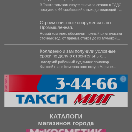
месяц
В Таштагольском округе с начала сезона в ЕДДС
поступило 66 сообщений о выходе медведей –...
Строим очистные сооружения в пгт
Промышленная.
Новый комплекс обеспечит полный цикл очистки
сточных вод: от приема стоков до их глубокой
очистки....
Коляденко и зам получили условные
сроки по делу о строительных
махинациях
Заводский районный суд вынес приговор
бывшей главе Кемеровского округа Марине
Коляденко и её заместителю Татьяне...
реклама
КАТАЛОГИ
магазинов города