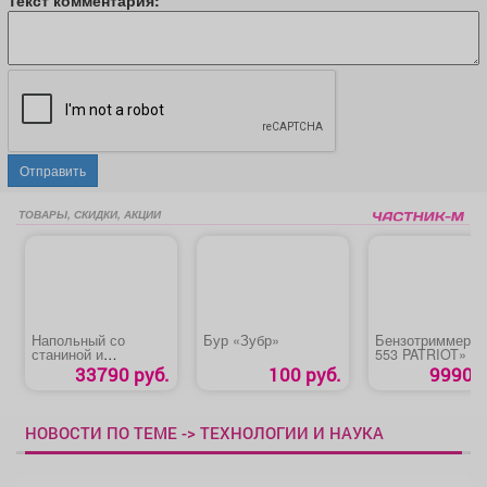
Текст комментария:
Отправить
ТОВАРЫ, СКИДКИ, АКЦИИ
Напольный со
Бур «Зубр»
Бензотриммер «
станиной и
553 PATRIOT»
удлинением
33790 руб.
100 руб.
9990 р
распиловочный
станок «Зубр
СРЦ-254су 1900»
НОВОСТИ ПО ТЕМЕ -> ТЕХНОЛОГИИ И НАУКА