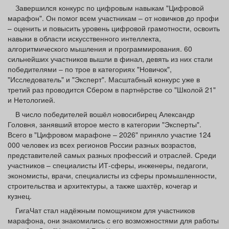
Афиша
Обучение
Проекты
Завершился конкурс по цифровым навыкам "Цифровой
марафон". Он помог всем участникам – от новичков до профи
– оценить и повысить уровень цифровой грамотности, освоить
навыки в области искусственного интеллекта,
алгоритмического мышления и программирования. 60
сильнейших участников вышли в финал, девять из них стали
Товары
Поздравления
Погода
победителями – по трое в категориях "Новичок",
"Исследователь" и "Эксперт". Масштабный конкурс уже в
третий раз проводится Сбером в партнёрстве со "Школой 21"
и Нетологией.
В число победителей вошёл новосибирец Александр
ТВ программа
Я - пенсионер
Головня, занявший второе место в категории "Эксперты".
Всего в "Цифровом марафоне – 2026" приняло участие 124
000 человек из всех регионов России разных возрастов,
представителей самых разных профессий и отраслей. Среди
участников – специалисты ИТ-сферы, инженеры, педагоги,
экономисты, врачи, специалисты из сферы промышленности,
строительства и архитектуры, а также шахтёр, кочегар и
кузнец.
ГигаЧат стал надёжным помощником для участников
марафона, они знакомились с его возможностями для работы