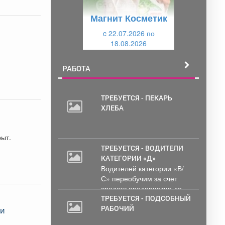
у
щ
Магнит Косметик
щ
и
и
c 22.07.2026 по
й
18.08.2026
й
РАБОТА
ТРЕБУЕТСЯ - ПЕКАРЬ
ХЛЕБА
рыт.
ТРЕБУЕТСЯ - ВОДИТЕЛИ
КАТЕГОРИИ «Д»
Водителей категории «В/
С» переобучим за счет
средств предприятия до...
ТРЕБУЕТСЯ - ПОДСОБНЫЙ
РАБОЧИЙ
ли