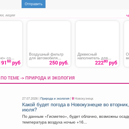
Отправить
КИ, АКЦИИ
Воздушный фильтр
Древесный
О
о» со
для автомобиля
наполнитель для
м
60
80
рамису
«Hyundai Matrix»
лотков «Лапки в
«
191
руб
250 руб.
222
руб
порядке»
ПО ТЕМЕ -> ПРИРОДА И ЭКОЛОГИЯ
27.07.2026 |
Природа и экология
|
Новокузнецк
Какой будет погода в Новокузнецке во вторник,
июля?
По данным «Гисметео», будет облачно, возможны осадки,
температура воздуха ночью +16...