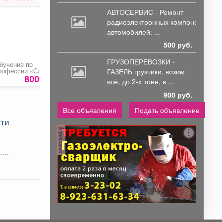
АВТОСЕРВИС - Ремонт
радиоэлектронных
компонентов
автомобилей: ...
500 руб.
ГРУЗОПЕРЕВОЗКИ -
бучение по
Перчатки х/б с ПВХ 5
Разработка
рофессии «Слесарь
нитей
документов по охра
ГАЗЕЛЬ грузчики,
возим
о ремонту дорожно-
труда
8000 руб.
115 руб.
1000 ру
всё, до 2-х тонн, в ...
троительных машин
 тракторов»
900 руб.
Все объявления
Подать объявление
сти
реклама
.