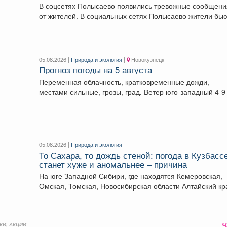
В соцсетях Полысаево появились тревожные сообщени
от жителей. В социальных сетях Полысаево жители бью
05.08.2026 |
Природа и экология
|
Новокузнецк
Прогноз погоды на 5 августа
Переменная облачность, кратковременные дожди,
местами сильные, грозы, град. Ветер юго-западный 4-9
с, порывы до 18...
05.08.2026 |
Природа и экология
То Сахара, то дождь стеной: погода в Кузбасс
станет хуже и аномальнее – причина
На юге Западной Сибири, где находятся Кемеровская,
Омская, Томская, Новосибирская области Алтайский кр
и Республика...
КИ, АКЦИИ