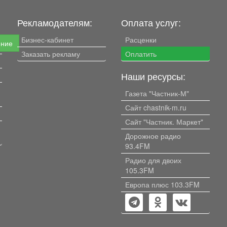
Рекламодателям:
Оплата услуг:
Бизнес-кабинет
Расценки
ение
Заказать рекламу
Оплатить
Наши ресурсы:
Газета "Частник-М"
Сайт chastnik-m.ru
Сайт "Частник. Маркет"
Дорожное радио
93.4FM
Радио для двоих
105.3FM
Европа плюс 103.3FM