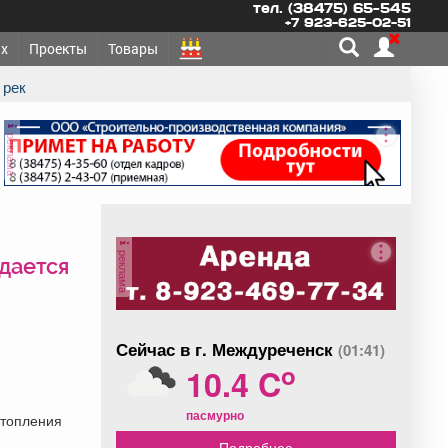
тел. (38475) 65-545
+7 923-625-02-51
х
Проекты
Товары
 рек
реклама
реклама
дается
Сейчас в г. Междуреченск
(01:41)
o
10.4 C
пасмурно
дтопления
Подробнее