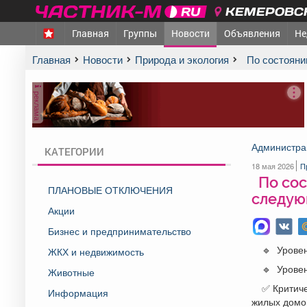
КЕМЕРОВСК
Главная
Группы
Новости
Объявления
Не
Главная
Новости
Природа и экология
По состоян
реклама
Администра
КАТЕГОРИИ
18 мая 2026
П
По сос
ПЛАНОВЫЕ ОТКЛЮЧЕНИЯ
следую
Акции
Бизнес и предпринимательство
🔹 Уровен
ЖКХ и недвижимость
🔹 Уровен
Животные
✅ Критиче
Информация
жилых домо