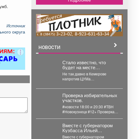
ужб.
реклама
Источник
ного округа
НОВОСТИ
Стало известно, что
будет на месте
уничтоженного
Не так давно в Кемерове
"Подорожника" в центре
напротив ЦУМа
Кемерова
демонтировали "легендарный"
павильон, и теперь стало
известно, что...
Проверка избирательных
участков.
#новости 18:00 и 20:30 #ТВН
#Новокузнецк #12+ Проверка
избирательных участков
Специалисты
Вместе с губернатором
межведомственной комиссии...
Кузбасса Ильей
Владимировичем
Вместе с губернатором