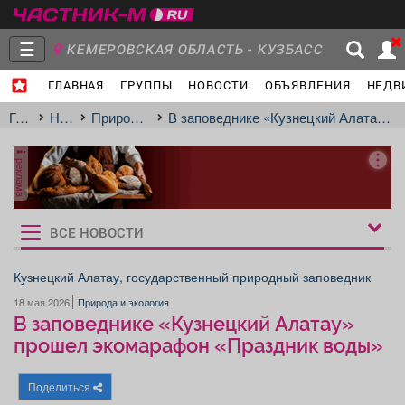
☰
КЕМЕРОВСКАЯ ОБЛАСТЬ - КУЗБАСС
ГЛАВНАЯ
ГРУППЫ
НОВОСТИ
ОБЪЯВЛЕНИЯ
НЕДВ
Главная
Группы
Новости
Главная
Новости
Природа и экология
В заповеднике «Кузнецкий Алатау» прошел экомарафон «Праздник воды»
реклама
Объявления
Недвижимость
Услуги
ВСЕ НОВОСТИ
Рукбрики
новостей
Кузнецкий Алатау, государственный природный заповедник
18 мая 2026
Природа и экология
Работа
Транспорт
Компании
В заповеднике «Кузнецкий Алатау»
прошел экомарафон «Праздник воды»
Поделиться