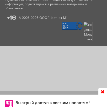
информации, содержащейся в рекламных материалах и
объявлениях.
+16
© 2006-2026
ООО "Частник-М"
Продолжая использовать сайт
chastnik-m.ru
, Вы даете
согласие на обработку файлов cookie, которые
Быстрый доступ к свежим новостям!
обеспечивают корректную работу сайта и сбора