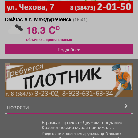
Сейчас в г. Междуреченск
(19:41)
o
18.3 C
облачно с прояснениями
Подробнее
реклама
НОВОСТИ
В рамках проекта «Дружим городами»
Краеведческий музей принимал
замечательную семью из Новокузнецка.
Когда гости становятся друзьями ❤️ В рамках