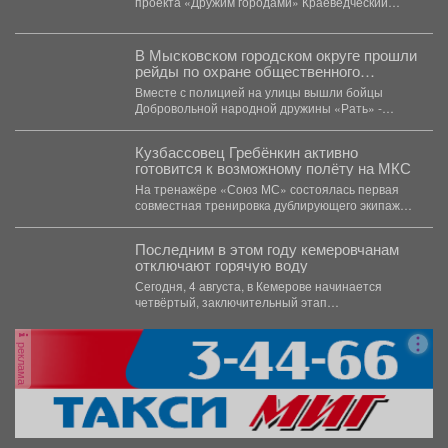
проекта «Дружим городами» Краеведческий
музей принимал замечательную...
В Мысковском городском округе прошли
рейды по охране общественного
порядка.
Вместе с полицией на улицы вышли бойцы
Добровольной народной дружины «Рать» -
активные граждане, для...
Кузбассовец Гребёнкин активно
готовится к возможному полёту на МКС
На тренажёре «Союз МС» состоялась первая
совместная тренировка дублирующего экипажа
МКС-76 - космонавтов Роскосмоса Олега...
Последним в этом году кемеровчанам
отключают горячую воду
Сегодня, 4 августа, в Кемерове начинается
четвёртый, заключительный этап
гидравлических испытаний тепловых сетей. Он
продлится...
реклама