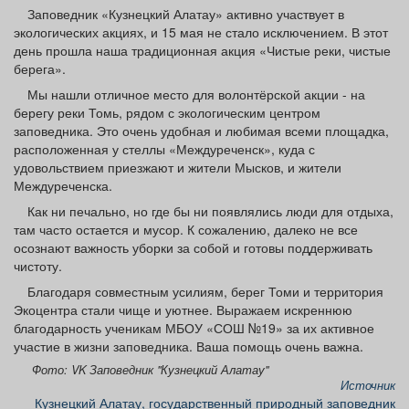
Афиша
Обучение
Проекты
Заповедник «Кузнецкий Алатау» активно участвует в
экологических акциях, и 15 мая не стало исключением. В этот
день прошла наша традиционная акция «Чистые реки, чистые
берега».
Мы нашли отличное место для волонтёрской акции - на
берегу реки Томь, рядом с экологическим центром
Товары
Поздравления
Погода
заповедника. Это очень удобная и любимая всеми площадка,
расположенная у стеллы «Междуреченск», куда с
удовольствием приезжают и жители Мысков, и жители
Междуреченска.
Как ни печально, но где бы ни появлялись люди для отдыха,
ТВ программа
Я - пенсионер
там часто остается и мусор. К сожалению, далеко не все
осознают важность уборки за собой и готовы поддерживать
чистоту.
Благодаря совместным усилиям, берег Томи и территория
Экоцентра стали чище и уютнее. Выражаем искреннюю
благодарность ученикам МБОУ «СОШ №19» за их активное
участие в жизни заповедника. Ваша помощь очень важна.
Фото: VK Заповедник "Кузнецкий Алатау"
Источник
Кузнецкий Алатау, государственный природный заповедник