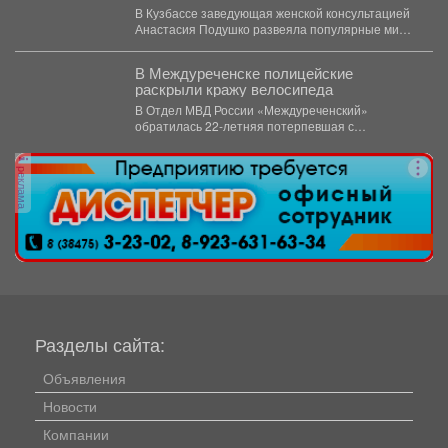
грудном вскармливании
В Кузбассе заведующая женской консультацией
Анастасия Подушко развеяла популярные мифы
о питании кормящих мам. ...
В Междуреченске полицейские
раскрыли кражу велосипеда
В Отдел МВД России «Междуреченский»
обратилась 22-летняя потерпевшая с
заявлением о том, что неизвестное лицо...
реклама
Разделы сайта:
Объявления
Новости
Компании