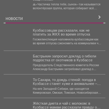
🙏«Частичка тепла тебе, сынок»-так называется
волонтёрская группа, которая собирает всё
необходимое для ребят, стоящих на...
НОВОСТИ
Кузбассовцам рассказали, как не
платить за ЖКХ во время отпуска
Госжилинспекция напомнила кузбассовцам как
во время отпуска сэкономить на коммуналкеи что
для этого нужно. ...
Бастрыкин запросил доклад о гибели
подростка от охотников в Кузбассе
Председатель Следственного комитета России
Александр Бастрыкин затребовал доклад о
результатах расследования уголовного дела по
факту...
То Сахара, то дождь стеной: погода в
Кузбассе станет хуже и аномальнее –
причина
На юге Западной Сибири, где находятся
Кемеровская, Омская, Томская, Новосибирская
области Алтайский край и Республика...
Жёсткая диета и чай с молоком: в
Кузбассе мамам рассказали правду о