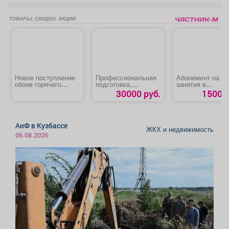
ТОВАРЫ, СКИДКИ, АКЦИИ
Новое поступление
Профессиональная
Абонемент на
обоев горячего
подготовка,
занятия в
тиснения
переподготовка,
тренажерном за
30000 руб.
1500 р
повышение
для студентов
квалификации
«Машинист
автогрейдера»
АиФ в Кузбассе
ЖКХ и недвижимость
06.08.2026