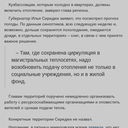
Афиша
Обучение
Проекты
Кузбассовцам, которым холодно в квартирах, должны
включить отопление, заверил глава региона.
Губернатор Илья Середюк заявил, что посмотрел прогноз
погоды. По данным синоптиков, всю следующую неделю и,
возможно, дольше сохранится похолодание, ожидаются
дожди, в отдельных территориях – снег, в связи с чем принято
Товары
Поздравления
Погода
важное решение.
– Там, где сохранена циркуляция в
магистральных теплосетях, надо
возобновить подачу отопления не только в
ТВ программа
Я - пенсионер
социальные учреждения, но и в жилой
фонд.
Главам территорий поручено немедленно организовать
работу с ресурсоснабжающими организациями и оповестить
жителей о срокам подачи тепла.
Конкретные территории Середюк не назвал.
Напомним, в пятницу кемеровская мэрия
заявила
, что нет