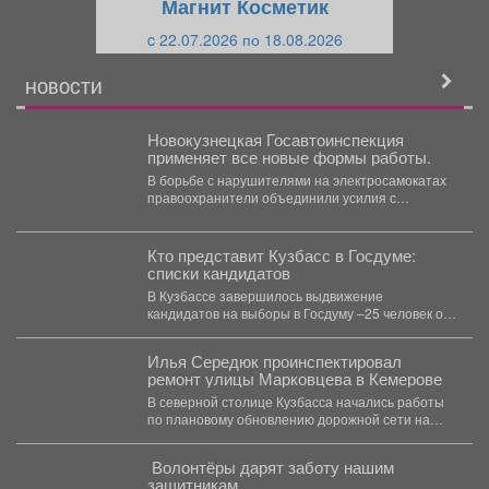
Магнит Косметик
и
й
c 22.07.2026 по 18.08.2026
й
НОВОСТИ
Новокузнецкая Госавтоинспекция
применяет все новые формы работы.
В борьбе с нарушителями на электросамокатах
правоохранители объединили усилия с
представителями кикшеринговой организации и
дружинниками....
Кто представит Кузбасс в Госдуме:
списки кандидатов
В Кузбассе завершилось выдвижение
кандидатов на выборы в Госдуму –25 человек от
8 партий. ...
Илья Середюк проинспектировал
ремонт улицы Марковцева в Кемерове
В северной столице Кузбасса начались работы
по плановому обновлению дорожной сети на
улице Марковцева -...
️ Волонтёры дарят заботу нашим
защитникам