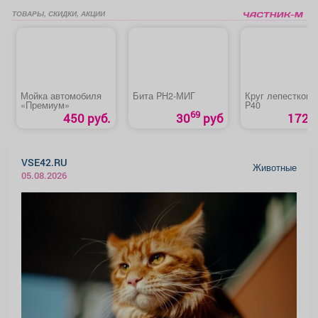
ТОВАРЫ, СКИДКИ, АКЦИИ
Мойка автомобиля
Бита PH2-МИГ
Круг лепестковы
«Премиум»
P40
69
450 руб.
30
руб
172 р
VSE42.RU
Животные
05.08.2026