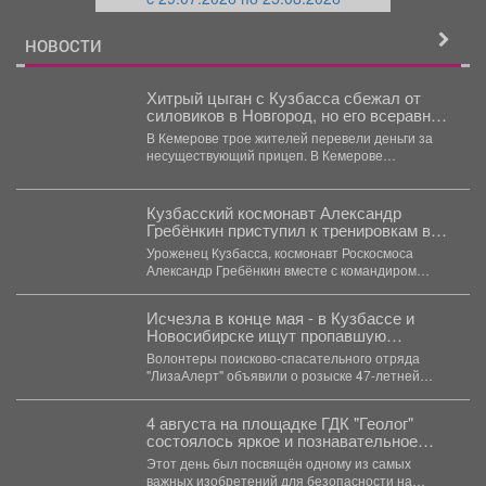
й
НОВОСТИ
Хитрый цыган с Кузбасса сбежал от
силовиков в Новгород, но его всеравно
догнали
В Кемерове трое жителей перевели деньги за
несуществующий прицеп. В Кемерове
полицейские задержали 26-летнего...
Кузбасский космонавт Александр
Гребёнкин приступил к тренировкам в
дублирующем экипаже МКС-76
Уроженец Кузбасса, космонавт Роскосмоса
Александр Гребёнкин вместе с командиром
Олегом Кононенко и астронавтом NASA
Маркосом...
Исчезла в конце мая - в Кузбассе и
Новосибирске ищут пропавшую
женщину
Волонтеры поисково-спасательного отряда
"ЛизаАлерт" объявили о розыске 47-летней
Натальи Валерьевны Жоховой. Женщина
перестала выходить на...
4 августа на площадке ГДК "Геолог"
состоялось яркое и познавательное
мероприятие - "День Светофора".
Этот день был посвящён одному из самых
важных изобретений для безопасности на