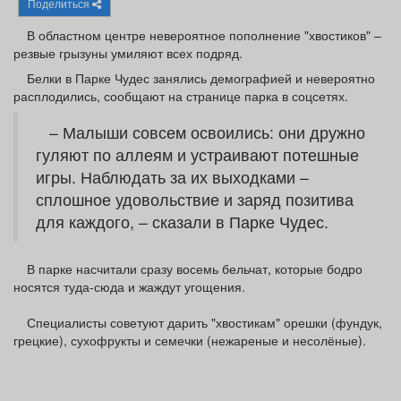
Поделиться
Афиша
Обучение
Проекты
В областном центре невероятное пополнение "хвостиков" –
резвые грызуны умиляют всех подряд.
Белки в Парке Чудес занялись демографией и невероятно
расплодились, сообщают на странице парка в соцсетях.
Товары
Поздравления
Погода
– Малыши совсем освоились: они дружно
гуляют по аллеям и устраивают потешные
игры. Наблюдать за их выходками –
сплошное удовольствие и заряд позитива
ТВ программа
Я - пенсионер
для каждого, – сказали в Парке Чудес.
В парке насчитали сразу восемь бельчат, которые бодро
носятся туда-сюда и жаждут угощения.
Специалисты советуют дарить "хвостикам" орешки (фундук,
грецкие), сухофрукты и семечки (нежареные и несолёные).