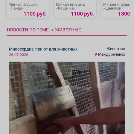
Мягкая игрушка
Мягкая игрушка
Мягкая игрушка
«Панда»
«Кошечка»
«Щеночки»
1100 руб.
1100 руб.
1300 р
НОВОСТИ ПО ТЕМЕ -> ЖИВОТНЫЕ
Животные
Милосердие, приют для животных
Междуреченск
26.07.2026