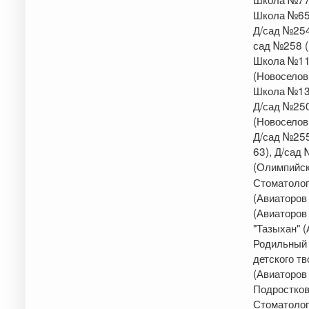
Школа №65 
Д/сад №254
сад №258 (
Школа №112
(Новоселов
Школа №13 
Д/сад №250
(Новоселов
Д/сад №255
63), Д/сад
(Олимпийск
Стоматолог
(Авиаторов
(Авиаторов
"Тазыхан" (
Родильный 
детского т
(Авиаторов
Подростковы
Стоматолог