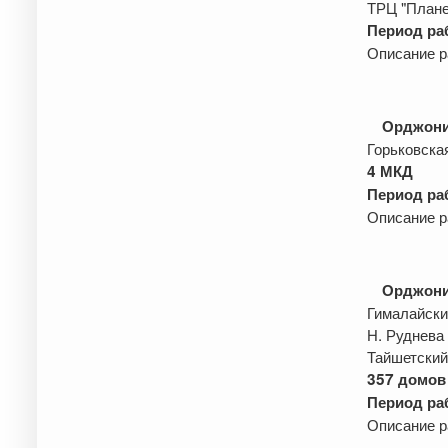
ТРЦ "Плане
Период раб
Описание р
Орджони
Горьковска
4 МКД
Период раб
Описание р
Орджони
Гималайски
Н. Руднева 
Тайшетский
357 домов 
Период раб
Описание р