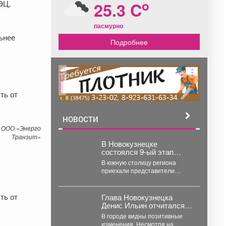
o
ЭЦ,
25.3 C
пасмурно
льнее
Подробнее
реклама
ть от
НОВОСТИ
 ООО «Энерго
Транзит»
В Новокузнецке
состоялся 9-ый этап
Кубка Кузбасса по
В южную столицу региона
быстрым шахматам.
приехали представители
Кемерова, Прокопьевска,
Междуреченска, Ленинска-
Кузнецкого, Топок, а также
ть от
Глава Новокузнецка
гости из...
Денис Ильин отчитался
об итогах работы в
В городе видны позитивные
первом полугодии и
изменения. Несмотря на