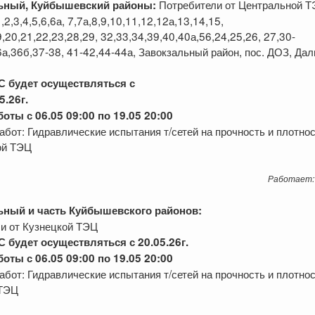
Потребители от Центральной Т
ьный
, Куйбышевский районы
:
,2,3,4,5,6,6а, 7,7а,8,9,10,11,12,12а,13,14,15,
,20,21,22,23,28,29, 32,33,34,39,40,40а,56,24,25,26, 27,30-
6а,36б,37-38, 41-42,44-44а, Завокзальный район, пос. ДОЗ, Да
С будет осуществляться
с
5
.2
6
г.
оты с 06.05 09:00 по 19.05 20:00
абот: Гидравлические испытания т/сетей на прочность и плотнос
ой ТЭЦ
Работает:
ьный
и часть
Куйбышевского
районов:
и от Кузнецкой ТЭЦ
С будет осуществляться с 20.05.
2
6
г.
оты с 06.05 09:00 по 19.05 20:00
абот: Гидравлические испытания т/сетей на прочность и плотнос
 ТЭЦ