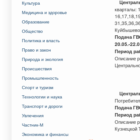
Централ
Культура
кварталы: 1
Медицина и здоровье
16,17,18,19
Образование
31,35,36,3
Куйбышево
Общество
По
дача ГВ
Политика и власть
20.05
.-
22
.0
Право и закон
Период раб
Описание р
Природа и экология
Центральн
Происшествия
Промышленность
Спорт и туризм
Централ
Технологии и наука
Потребител
Транспорт и дороги
По
дача ГВ
Период раб
Увлечения
Описание р
Частник-М
Кузнецкой
Экономика и финансы