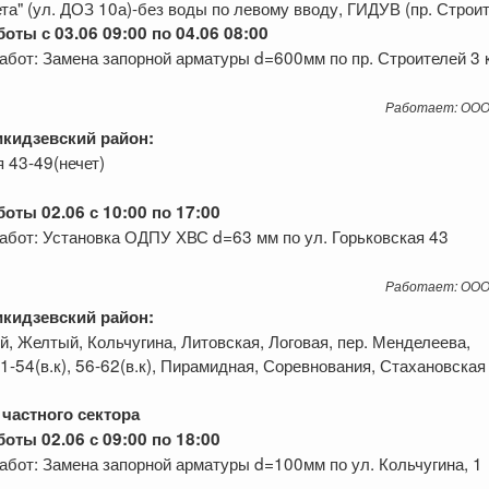
та" (ул. ДОЗ 10а)-без воды по левому вводу, ГИДУВ (пр. Строит
оты с 03.06 09:00 по 04.06 08:00
абот: Замена запорной арматуры d=600мм по пр. Строителей 3 
Работает: ООО
кидзевский
район:
я 43-49(нечет)
оты 02.06 с 10:00 по 17:00
абот: Установка ОДПУ ХВС d=63 мм по ул. Горьковская 43
Работает: ООО
кидзевский район:
й, Желтый, Кольчугина, Литовская, Логовая, пер. Менделеева,
1-54(в.к), 56-62(в.к), Пирамидная, Соревнования, Стахановская 
частного сектора
оты 02.06 с 09:00 по 18:00
абот: Замена запорной арматуры d=100мм по ул. Кольчугина, 1