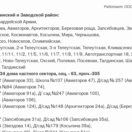
Работает: ООО
инский и Заводской район:
Гвардейской Армии,
ова, Авиаторов, Архитекторов, Березовая роща, Запсибовцев, Зв
ское, Космонавтов, Косыгина, Мира, Чернышова,
ого, Новоселов, Олимпийская,
еутская, 2-я Телеутская, 3-я Телеутская, Телеутская, Климасенко
, 11/11, 11/2, 11/5, 11/6, 11/7, 11/8, 11/9, Автотранспортная 18, 
, Ново-Телеутская, Окский, Полевая, Посевная, Талдинская, Ш
д Талдинский
34 дома частного сектора, соц. - 63, проч.-305
 (Авиаторов 33), Школа №107 (Авиаторов 47), Д/сад № 257 (Ав
а №94 (Авиаторов 74),
 (Авиаторов 91а), Д/ сад №247 (Авиаторов 100),
(Авиаторов 106),
 (Авиаторов 124), Д/сад №148 (Архитекторов 24а), Д/сад (Бере
 (Запсибовцев 31а), Д/сад №106 (Запсибовцев 35а),
 (Звездова 14), Д/сад №179 (Косыгина 39а),
(Косыгина 49), Д/сад №241 (Косыгина 51а),