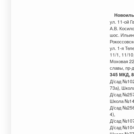
Новоиль
ул. 11-ой 
А.В. Косил
шос. Ильин
Рокоссовск
ул. 1-я Тел
11/1, 11/10
Моховая 22
славы, пр-
3
45
МКД
,
8
Д/сад №102
73а), Школ
Д/сад №257
Школа №14 
Д/сад №256
4),
Д/сад №107
Д/сад №104
Школа №77 