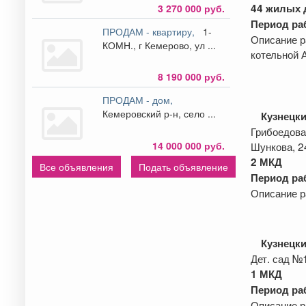
44
жилых
д
3 270 000 руб.
Период раб
ПРОДАМ - квартиру,
1-
Описание р
КОМН., г Кемерово, ул ...
котельной 
8 190 000 руб.
ПРОДАМ - дом,
Кемеровский р-н, село ...
Кузнецки
Грибоедова
14 000 000 руб.
Шункова, 2
2 МКД
Все объявления
Подать объявление
Период раб
Описание р
Кузнецки
Дет. сад №
1 МКД
Период раб
Описание р