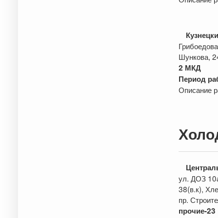
Кузнецки
Грибоедова
Шункова, 2
2 МКД
Период раб
Описание р
Холо
Централ
ул. ДОЗ 10а
38(в.к), Х
пр. Строител
прочие
-23