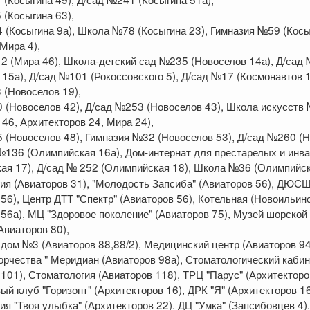
(Косыгина 63),
 (Косыгина 9а), Школа №78 (Косыгина 23), Гимназия №59 (Косыг
Мира 4),
 (Мира 46), Школа-детский сад №235 (Новоселов 14а), Д/сад
 15а), Д/сад №101 (Рокоссовского 5), Д/сад №17 (Космонавтов 1
(Новоселов 19),
 (Новоселов 42), Д/сад №253 (Новоселов 43), Школа искусств
 46, Архитекторов 24, Мира 24),
 (Новоселов 48), Гимназия №32 (Новоселов 53), Д/сад №260 (
 №136 (Олимпийская 16а), Дом-интернат для престарелых и инв
ая 17),
Д/сад № 252 (Олимпийская 18), Школа №36 (Олимпийск
ия (Авиаторов 31), "Молодость Запсиба" (Авиаторов 56), ДЮС
 56), Центр ДТТ "Спектр" (Авиаторов 56), Котельная (Новоильин
 56а), МЦ "Здоровое поколение" (Авиаторов 75), Музей шорской
Авиаторов 80),
дом №3 (Авиаторов 88,88/2), Медицинский центр (Авиаторов 94
ворчества " Меридиан (Авиаторов 98а), Стоматологический кабин
 101), Стоматология (Авиаторов 118), ТРЦ "Парус" (Архитекторо
й клуб "Горизонт" (Архитекторов 16), ДРК "Я" (Архитекторов 16
ия "Твоя улыбка" (Архитекторов 22), ДЦ "Умка" (Запсибовцев 4