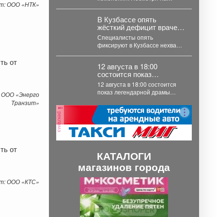
доложил о планах
т: ООО «НТК»
сложности, здесь
будущей работы.
модернизируются социальные
В Кузбассе опять
объекты, формируется
жёсткий дефицит врачей
комфортная городская...
– сколько не хватает
Специалисты опять
фиксируют в Кузбассе нехватку
врачей и рабочих, люди
ть от
неохотно идут в эти
12 августа в 18:00
специальности....
состоится показ
легендарной драмы
12 августа в 18:00 состоится
«Мужики!.
показ легендарной драмы
 ООО «Энерго
«Мужики!..» (1981) режиссёра
Транзит»
Искры Бабич. Фильм,...
реклама
ть от
КАТАЛОГИ
магазинов города
П
С
т: ООО «КТС»
р
л
е
е