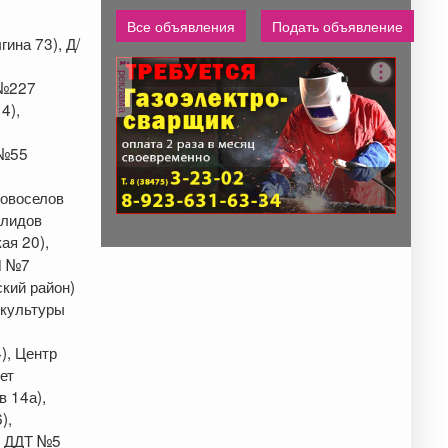
Все объявления
Подать объявление
ина 73), Д/
реклама
 №227
4),
 №55
Новоселов
алидов
ая 20),
Ш №7
ский район)
 культуры
), Центр
ет
в 14а),
),
), ДДТ №5