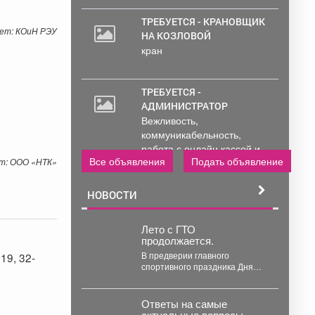
ТРЕБУЕТСЯ - КРАНОВЩИК
ет: КОиН РЭУ
НА КОЗЛОВОЙ
кран
ТРЕБУЕТСЯ -
АДМИНИСТРАТОР
Вежливость,
коммуникабельность,
работа с онлайн кассой и
Все объявления
Подать объявление
т: ООО «НТК»
ПК (программы...
НОВОСТИ
Лето с ГТО
продолжается.
В предверии главного
19, 32-
спортивного праздника Дня
физкультурника Центр
тестирования ВФСК ГТО МАУ
ДО "Спортивной...
Ответы на самые
актуальные вопросы