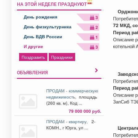
НА ЭТОЙ НЕДЕЛЕ ПРАЗДНУЮТ
Орджони
День рождения
3
Потребител
72 МКД,
со
День физкультурника
2
Период раб
День ВДВ России
1
Описание р
котельной 
И другие
3
Поздравить
Праздники
ОБЪЯВЛЕНИЯ
Заводск
Потребител
Период раб
ПРОДАМ - коммерческую
Описание р
недвижимость,
площадь
ЗапСиб ТЭ
(260 кв. м), Код ...
79 000 000 руб.
ПРОДАМ - квартиру,
2-
КОМН., г Юрга, ул ...
Централ
Потребител