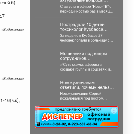
елей 5)
новокузнечан и жителей
С августа в эфире "Ново-ТВ" с
юга области.
периодичностью раз в месяц
к.7
будет выходить программа
"Первая студия"...
Пострадали 10 детей:
токсиколог Кузбасса
 «Водоканал»
назвал главные яды
За неделю в Кузбассе 27
недели
человек попали в больницу с
острыми отравлениями, среди
них 10...
‍Мошенники под видом
сотрудников
маркетплейсов
✅Суть схемы: аферисты
обманывают россиян, у
создают группы в соцсетях, в
которых скоро день
которые добавляют
рождения.
 «Водоканал»
пользователей в преддверии
Новокузнечанам
их дня...
ответили, почему нельзя
заняться спортом на
Новокузнечанин Сергей
площадке лицея
пожаловался под постом
1-16(в.к),
губернатора, что в его жилом
комплексе «Новый город» нет
реклама
оборудованных...