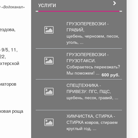
УСЛУГИ
 «Водоканал»
ГРУЗОПЕРЕВОЗКИ -
ездова,
ГРАВИЙ,
щебень,
чернозем, песок,
уголь, ...
 9/5, 11,
ГРУЗОПЕРЕВОЗКИ -
22,
ГРУЗОТАКСИ.
ахтерской
Собираетесь
переезжать?
Мы поможем! ...
600 руб.
иаторов
СПЕЦТЕХНИКА -
ПРИВЕЗУ: ПГС,
ПЩС,
щебень, песок, гравий, ...
зовая роща
ХИМЧИСТКА, СТИРКА -
СТИРКА ковров,
стираем
круглый год, ...