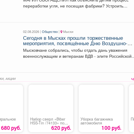
переработки угля, не посещая фабрики? Устроить
наглядные опыты!...
02.08.2026 |
Общество
|
Мыски
Сегодня в Мысках прошли торжественные
мероприятия, посвящённые Дню Воздушно-
десантных войск.
Мысковчане собрались, чтобы отдать дань уважения
военнослужащим и ветеранам ВДВ - элите Российской
армии. ...
КИ, АКЦИИ
иральное
Набор сверл «Biber
Уборка багажника
П
HSS-Tin /74133» по
автомобиля
металлу
1680 руб.
620 руб.
100 руб.