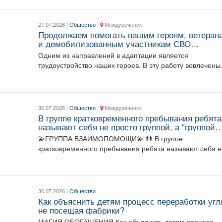
27.07.2026 |
Общество
|
Междуреченск
Продолжаем помогать нашим героям, ветеран
и демобилизованным участникам СВО
адаптироваться к мирной жизни.
Одним из направлений в адаптации является
трудоустройство наших героев. В эту работу вовлечены
сами ветераны...
30.07.2026 |
Общество
|
Междуреченск
В группе кратковременного пребывания ребята
называют себя не просто группой, а "группой
взаимопомощи".
💫ГРУППА ВЗАИМОПОМОЩИ💫 👫 В группе
кратковременного пребывания ребята называют себя 
просто группой, а...
30.07.2026 |
Общество
Как объяснить детям процесс переработки угл
не посещая фабрики?
МАГИЯ ОБОГАЩЕНИЯ Как объяснить детям процесс