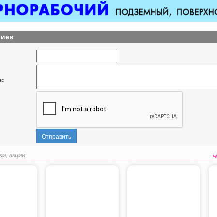
риев
я:
Отправить
КИ, АКЦИИ