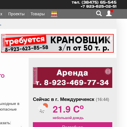
тел. (38475) 65-545
+7 923-625-02-51
х
Проекты
Товары
»
реклама
реклама
го
Сейчас в г. Междуреченск
(16:44)
выходные в
o
21.9 C
зопасные
небольшой дождь
азать:
Подробнее