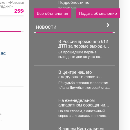
Подробности по
укет «Розовый
Украшение для цветов
Прокат детского
уддинг»
Колибри
велосипеда
телефону..
2550 руб.
89 руб.
160 ру
Все объявления
Подать объявление
НОВОСТИ
В России произошло 612
ДТП за первые выходные
августа
вас
За прошедшие первые
выходные дни августа на
российских дорогах
зафиксировано 612 ДТП, в
которых погибли...
В центре нашего
следующего сюжета -
история собаки по кличке
Её судьба связана с проектом
Ада.
«Лапа Дружбы», который стал
победителем конкурса фонда
президентских грантов и...
На еженедельном
аппаратном совещании
губернатор Кузбасса
По его словам, ажиотажный
»
Илья Середюк заявил о
спрос спал, запасы горючего
стабилизации ситуации с
достаточны, что позволило
топливом в регионе.
начать отмену ограничений
В нашем Виртуальном
на...