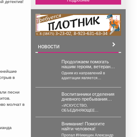
й детектив!
реклама
НОВОСТИ
Продолжаем помогать
нашим героям, ветеранам
ожнейшие
и демобилизованным
Одним из направлений в
участникам СВО
отрыв в
адаптации является
адаптироваться к мирной
трудоустройство наших
жизни.
героев. В эту работу
али песни
вовлечены сами ветераны...
Воспитанники отделения
итов.
дневного пребывания
стали гостями
ово молчат в
«ИСКУССТВО,
уникальной
ОБЪЕДИНЯЮЩЕЕ
художественной
ПОКОЛЕНИЯ» Воспитанники
выставки.
отделения дневного
Внимание! Помогите
пребывания стали гостями
оманда
найти человека!
уникальной художественной
выставки. Для ребят...
Пропал #Никищин Александр