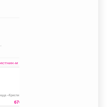
ицца «Криспи»
Моечная машина
Цепь пильная «Stihl
высокого давления
52ЗВ»
«Denzel R-180iD»
670 руб.
18990 руб.
1430 ру