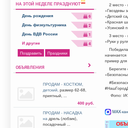
НА ЭТОЙ НЕДЕЛЕ ПРАЗДНУЮТ
2 место 
«Гвоздевы 
День рождения
6
«Детский с
«Красная ш
День физкультурника
2
«Усинский 
День ВДВ России
1
3 место 
«Руки у ру
И другие
4
Победила 
Поздравить
Праздники
начинается 
пример для 
ОБЪЯВЛЕНИЯ
Берегите 
«Безопасных
#Безопас
ПРОДАМ - КОСТЮМ,
#НашГород
детский,
размер 62-68,
приятный, ...
Фото: VK
400 руб.
MAX-кан
ПРОДАМ - НАСАДКА
на
дрель (лобзик),
посадочный ...