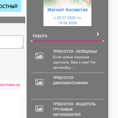
у
щ
Магнит Косметик
щ
и
и
c 22.07.2026 по
й
18.08.2026
й
РАБОТА
ТРЕБУЕТСЯ - МОЙЩИЦЫ
Если нужна хорошая
20
зарплата, Вам к нам! На
000
автомойку....
руб.
ТРЕБУЕТСЯ -
ШИНОМОНТАЖНИК
ТРЕБУЕТСЯ - ВОДИТЕЛЬ
ГРУЗОВЫХ
АВТОМОБИЛЕЙ