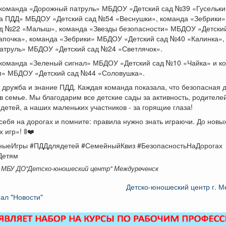
- команда «Дорожный патруль» МБДОУ «Детский сад №39 «Гусельки
за ПДД» МБДОУ «Детский сад №54 «Веснушки», команда «Зебрики
ад №22 «Малыш», команда «Звезды безопасности» МБДОУ «Детски
апочка», команда «Зебрики» МБДОУ «Детский сад №40 «Калинка»,
патруль» МБДОУ «Детский сад №24 «Светлячок».
- команда «Зеленый сигнал» МБДОУ «Детский сад №10 «Чайка» и к
ля» МБДОУ «Детский сад №44 «Соловушка».
дружба и знание ПДД. Каждая команда показала, что безопасная 
в семье. Мы благодарим все детские сады за активность, родителей
детей, а наших маленьких участников - за горящие глаза!
себя на дорогах и помните: правила нужно знать играючи. До новы
 игр»! 🚦❤️
ныеИгры #ПДДдлядетей #СемейныйКвиз #БезопасностьНаДорогах
Детям
 МБУ ДО"Детско-юношеский центр" Междуреченск
Детско-юношеский центр г. 
ал "Новости"