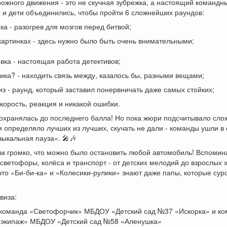
ожного движения - это не скучная зубрежка, а настоящий командны
и дети объединились, чтобы пройти 6 сложнейших раундов:
ка - разогрев для мозгов перед битвой;
 картинках - здесь нужно было быть очень внимательными;
ка - настоящая работа детективов;
гика? - находить связь между, казалось бы, разными вещами;
з - раунд, который заставил понервничать даже самых стойких;
скорость, реакция и никакой ошибки.
сохранялась до последнего балла! Но пока жюри подсчитывало сл
и определяло лучших из лучших, скучать не дали - команды ушли в 
ыкальная пауза». 🎤🎶
ак громко, что можно было остановить любой автомобиль! Вспомин
 светофоры, колёса и транспорт - от детских мелодий до взрослых х
что «Би-би-ка» и «Колесики-рулики» знают даже папы, которые сур
виза:
- команда «Светофорчик» МБДОУ «Детский сад №37 «Искорка» и к
экипаж» МБДОУ «Детский сад №58 «Аленушка»