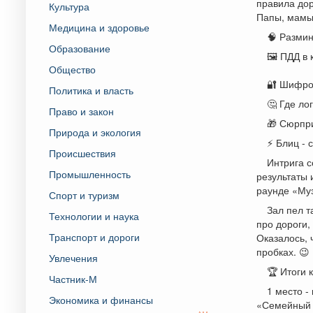
правила дор
Культура
Папы, мамы 
Медицина и здоровье
🧠 Размин
Образование
🖼️ ПДД в
Общество
🔐 Шифров
Политика и власть
🤔 Где ло
Право и закон
🎁 Сюрпри
Природа и экология
⚡ Блиц - 
Происшествия
Интрига 
Промышленность
результаты 
раунде «Муз
Спорт и туризм
Зал пел т
Технологии и наука
про дороги,
Транспорт и дороги
Оказалось, 
пробках. 😉
Увлечения
🏆 Итоги к
Частник-М
1 место 
Экономика и финансы
«Семейный 