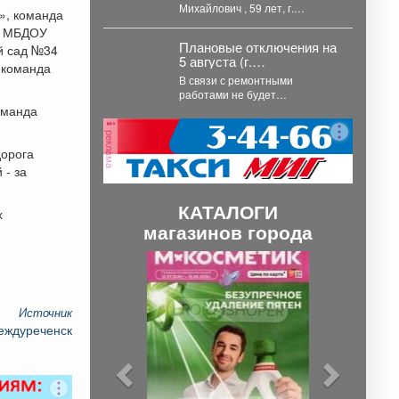
Михайлович , 59 лет, г.
», команда
#Белово , #Кемеровская обл. С
» МБДОУ
4...
Плановые отключения на
й сад №34
5 августа (г.
 команда
Междуреченск)
В связи с ремонтными
работами не будет
электроэнергии ...
оманда
реклама
дорога
 - за
КАТАЛОГИ
х
магазинов города
П
С
р
л
е
е
Источник
Междуреченск
д
д
ы
у
д
ю