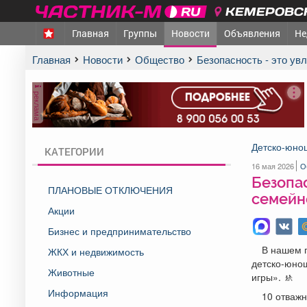
КЕМЕРОВСК
Главная
Группы
Новости
Объявления
Не
Главная
Новости
Общество
Безопасность - это у
реклама
Детско-юнош
КАТЕГОРИИ
16 мая 2026
О
Безопас
ПЛАНОВЫЕ ОТКЛЮЧЕНИЯ
семейн
Акции
Бизнес и предпринимательство
В нашем г
ЖКХ и недвижимость
детско-юно
Животные
игры». 🚸
Информация
10 отважн