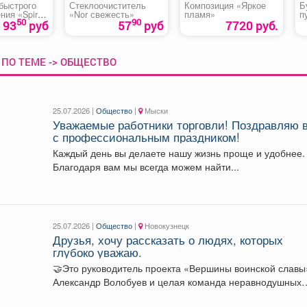
быстрого
Стеклоочиститель
Композиция «Яркое
Б
ния «Spiral
«Nor свежесть»
пламя»
п
50
90
93
руб
57
руб
7720 руб.
ПО ТЕМЕ -> ОБЩЕСТВО
25.07.2026 |
Общество
|
Мыски
Уважаемые работники торговли! Поздравляю 
с профессиональным праздником!
Каждый день вы делаете нашу жизнь проще и удобнее.
Благодаря вам мы всегда можем найти...
25.07.2026 |
Общество
|
Новокузнецк
Друзья, хочу рассказать о людях, которых
глубоко уважаю.
🤝Это руководитель проекта «Вершины воинской славы
Александр Волобуев и целая команда неравнодушных
жителей Кузбасса. ...