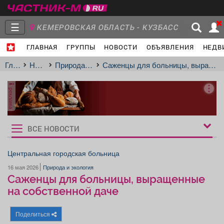
☰
КЕМЕРОВСКАЯ ОБЛАСТЬ - КУЗБАСС
ГЛАВНАЯ
ГРУППЫ
НОВОСТИ
ОБЪЯВЛЕНИЯ
НЕДВ
Главная
Группы
Новости
Главная
Новости
Природа и экология
Саженцы для больницы, выращенные на собственной даче
реклама
Объявления
Недвижимость
Услуги
ВСЕ НОВОСТИ
Рукбрики
новостей
Центральная городская больница
16 мая 2026
Природа и экология
Работа
Транспорт
Компании
Саженцы для больницы, выращенные
на собственной даче
Поделиться