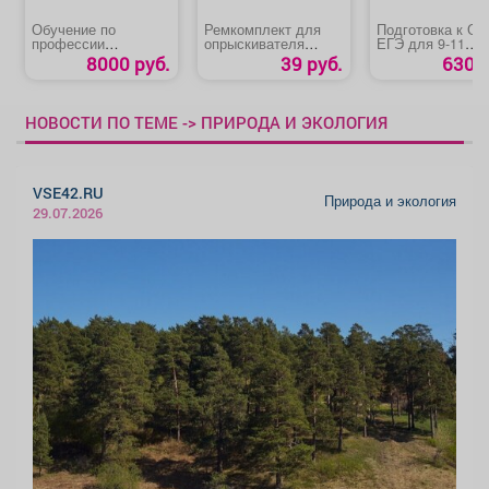
Обучение по
Ремкомплект для
Подготовка к ОГ
профессии
опрыскивателя
ЕГЭ для 9-11
«Слесарь по
«ОП-220 №4»
классов
8000 руб.
39 руб.
630 р
обслуживанию и
ремонту
оборудования»
НОВОСТИ ПО ТЕМЕ -> ПРИРОДА И ЭКОЛОГИЯ
VSE42.RU
Природа и экология
29.07.2026