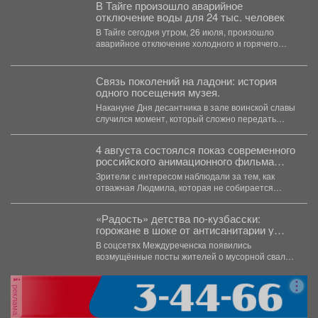
В Тайге произошло аварийное
отключение воды для 24 тыс. человек
В Тайге сегодня утром, 26 июля, произошло
аварийное отключение холодного и горячего
водоснабжения. В зону...
Связь поколений на ладони: история
одного посещения музея.
Накануне Дня десантника в зале воинской славы
случился момент, который сложно передать
словами. Обычная экскурсия...
4 августа состоялся показ современного
российского анимационного фильма
«Руслан и Людмила. Больше, чем
Зрители с интересом наблюдали за тем, как
сказка» (2023).
отважная Людмила, которая не собирается
становиться жертвой, попадает...
«Радость» детства по-кузбасски:
горожане в шоке от антисанитарии у
детского сада
В соцсетях Междуреченска появились
возмущённые посты жителей о мусорной свалке,
которая "выросла" рядом с детским...
реклама