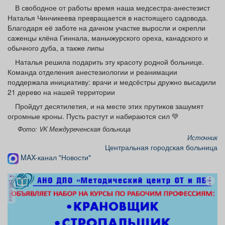
Афиша
Обучение
Проекты
В свободное от работы время наша медсестра-анестезист
Наталья Чинчикеева превращается в настоящего садовода.
Благодаря её заботе на дачном участке выросли и окрепли
саженцы клёна Гиннала, маньчжурского ореха, канадского и
обычного дуба, а также липы
Наталья решила подарить эту красоту родной больнице.
Товары
Поздравления
Погода
Команда отделения анестезиологии и реанимации
поддержала инициативу: врачи и медсёстры дружно высадили
21 дерево на нашей территории
Пройдут десятилетия, и на месте этих прутиков зашумят
огромные кроны. Пусть растут и набираются сил 💚
ТВ программа
Я - пенсионер
Фото: VK Междуреченская больница
Источник
Центральная городская больница
MAX-канал "Новости"
реклама