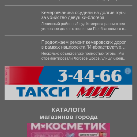
жителей Кемерова о плановых...
Кемеровчанина осудили на долгие годы
за убийство девушки-блогера
Ленинский районный суд Кемерова рассмотрел
уголовное дело в отношении П., обвиняемого в
убийстве 29-летнего блогера...
Продолжаем ремонт кемеровских дорог
в рамках нацпроекта "Инфраструктура
для жизни"
Несколько объектов уже полностью готовы. Мы
отремонтировали Логовое шоссе, улицу Кирова
от Кузнецкого до...
реклама
КАТАЛОГИ
магазинов города
П
С
р
л