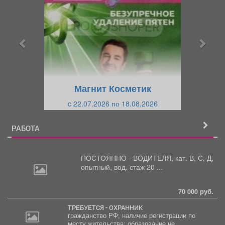
е
е
д
д
ы
у
д
ю
у
щ
щ
и
Магнит Косметик
и
й
c 22.07.2026 по 18.08.2026
й
РАБОТА
ПОСТОЯННО - ВОДИТЕЛЯ, кат.
В, С, Д,
опытный, вод. стаж 20 ...
70 000 руб.
ТРЕБУЕТСЯ - ОХРАННИК
гражданство РФ; наличие регистрации по
месту жительства; образование не...