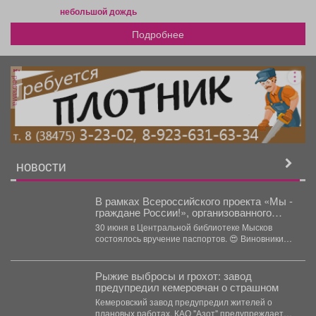
небольшой дождь
Подробнее
реклама
НОВОСТИ
В рамках Всероссийского проекта «Мы -
граждане России!», организованного
Движение Первых, юные мысковчане
30 июня в Центральной библиотеке Мысков
получили свои первые паспорта.
состоялось вручение паспортов. 😍 Виновники
торжества и их...
Рыжие выбросы и грохот: завод
предупредил кемеровчан о страшном
Кемеровский завод предупредил жителей о
плановых работах. КАО "Азот" предупреждает