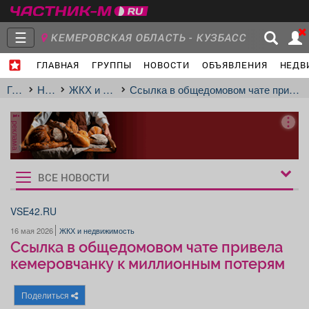
☰
КЕМЕРОВСКАЯ ОБЛАСТЬ - КУЗБАСС
ГЛАВНАЯ
ГРУППЫ
НОВОСТИ
ОБЪЯВЛЕНИЯ
НЕДВ
Главная
Группы
Новости
Главная
Новости
ЖКХ и недвижимость
Ссылка в общедомовом чате привела кемеровчанку к миллионным потерям
реклама
Объявления
Недвижимость
Услуги
ВСЕ НОВОСТИ
Рукбрики
новостей
VSE42.RU
16 мая 2026
ЖКХ и недвижимость
Работа
Транспорт
Компании
Ссылка в общедомовом чате привела
кемеровчанку к миллионным потерям
Поделиться