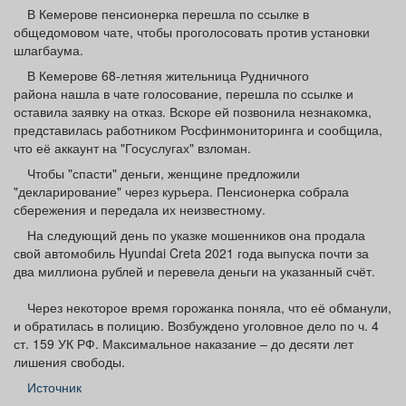
Афиша
Обучение
Проекты
В Кемерове пенсионерка перешла по ссылке в
общедомовом чате, чтобы проголосовать против установки
шлагбаума.
В Кемерове 68-летняя жительница Рудничного
района нашла в чате голосование, перешла по ссылке и
оставила заявку на отказ. Вскоре ей позвонила незнакомка,
Товары
Поздравления
Погода
представилась работником Росфинмониторинга и сообщила,
что её аккаунт на "Госуслугах" взломан.
Чтобы "спасти" деньги, женщине предложили
"декларирование" через курьера. Пенсионерка собрала
сбережения и передала их неизвестному.
ТВ программа
Я - пенсионер
На следующий день по указке мошенников она продала
свой автомобиль Hyundai Creta 2021 года выпуска почти за
два миллиона рублей и перевела деньги на указанный счёт.
Через некоторое время горожанка поняла, что её обманули,
и обратилась в полицию. Возбуждено уголовное дело по ч. 4
ст. 159 УК РФ. Максимальное наказание – до десяти лет
лишения свободы.
Источник