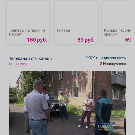
Топперы на палочке
Томаты
Кольцо песочное
в букет
орехом
150 руб.
89 руб.
69 р
ЖКХ и недвижимость
Телеканал «10 канал»
Новокузнецк
05.08.2026