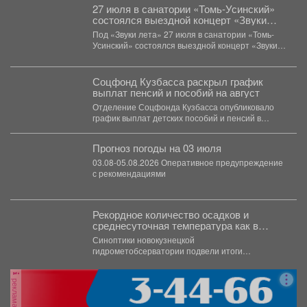
27 июля в санатории «Томь-Усинский»
состоялся выездной концерт «Звуки
лета» - праздник музыки и хорошего
Под «Звуки лета» 27 июля в санатории «Томь-
настроения для всех отдыхающих!
Усинский» состоялся выездной концерт «Звуки
лета» -...
Соцфонд Кузбасса раскрыл график
выплат пенсий и пособий на август
Отделение Соцфонда Кузбасса опубликовало
график выплат детских пособий и пенсий в
августе. В ведомстве...
Прогноз погоды на 03 июля
03.08-05.08.2026 Оперативное предупреждение
с рекомендациями
Рекордное количество осадков и
среднесуточная температура как в
тропиках.
Синоптики новокузнецкой
гидрометобсерватории подвели итоги
прошедшего июля. Подробнее о том, каким
выдался второй месяц лета...
реклама