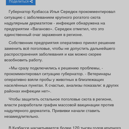
Поделиться
Афиша
Обучение
Проекты
Губернатор Кузбасса Илья Середюк прокомментировал
ситуацию с заболеванием крупного рогатого скота
надулярным дерматитом - инфекция обнаружена на
предприятии «Ваганово». Середюк отметил, что это
единственный очаг заражения в регионе.
Товары
Поздравления
Погода
Собственник предприятия оперативно принял решение
заменить всё поголовье, чтобы не допустить дальнейшего
распространения заболевания и как можно скорее
возобновить работу.
«Мы сразу подключились к решению проблемы, -
ТВ программа
Я - пенсионер
прокомментировал ситуацию губернатор. - Ветеринары
оперативно взяли пробы у животных в близлежащих
населённых пунктах. К счастью, анализы показали: в других
районах инфекции нет».
Чтобы защитить остальное поголовье скота в регионе,
власти разработали график массовой вакцинации против
надулярного дерматита. Прививки начали ставить
незамедлительно.
В Кузбассе насчитывается более 120 тысяч голов крупного