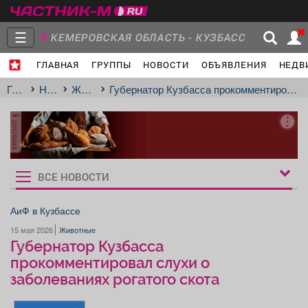
☰
КЕМЕРОВСКАЯ ОБЛАСТЬ - КУЗБАСС
ГЛАВНАЯ
ГРУППЫ
НОВОСТИ
ОБЪЯВЛЕНИЯ
НЕДВ
Главная
Группы
Новости
Главная
Новости
Животные
Губернатор Кузбасса прокомментировал слухи о заболеваниях рогатого скота
реклама
Объявления
Недвижимость
Услуги
ВСЕ НОВОСТИ
Рукбрики
новостей
АиФ в Кузбассе
15 мая 2026
Животные
Работа
Транспорт
Компании
Губернатор Кузбасса
прокомментировал слухи о
заболеваниях рогатого скота