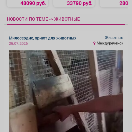
МБ-7500-10»
удлинением
48090 руб.
33790 руб.
280 р
распиловочный
станок «Зубр
СРЦ-254су 1900»
НОВОСТИ ПО ТЕМЕ -> ЖИВОТНЫЕ
Животные
Милосердие, приют для животных
Междуреченск
26.07.2026