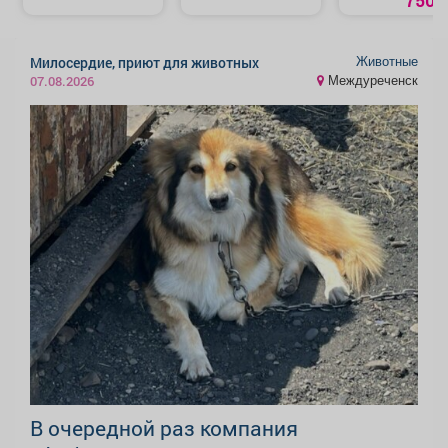
750 р
Животные
Милосердие, приют для животных
Междуреченск
07.08.2026
В очередной раз компания