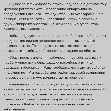
Афиша
Обучение
Проекты
В Кузбассе зафиксировали случай нодулярного дерматита у
крупного рогатого скота. Заболевание обнаружили на
предприятии Ваганова - это единственный очаг заражения в
регионе, хотя в соцсетях и появлялись слухи о случаях в
других сибирских областях. Об этом сообщил губернатор
Кузбасса Илья Середюк.
Товары
Поздравления
Погода
Чтобы не допустить распространения болезни, собственник
предприятия принял непростое решение: заменить всё
поголовье скота. Так он рассчитывает как можно скорее
восстановить работу и обезопасить соседние хозяйства.
«Сразу после выявления заболевания ветеринары взяли
ТВ программа
Я - пенсионер
пробы у животных в близлежащих населённых пунктах, -
рассказал губернатор. - Рады сообщить, что в других районах
инфекции нет. Мы разработали график массовой вакцинации
по всему региону и уже начали ставить прививки».
Вакцинация в области проходит на добровольной основе -
никого не заставляют участвовать в прививочной кампании. Но
власти просят владельцев скота отнестись к ситуации
ответственно и помочь ветеринарам: если привить всё
поголовье в Кузбассе, можно избежать новых очагов
заболевания.