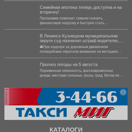
Семейная ипотека теперь доступна и на
вторичку!
Программа помогает семьям снизить
финансовую нагрузку и быстрее стать
обладателями квадратных метров. 📽В нашем...
В Ленинск-Кузнецком муниципальном
округе суд назначил штраф водителю,
управлявшему мотоциклом после
🚔При надзоре за дорожным движением
лишения водительских прав
полицейские обратили внимание на мотоцикл
«Рэйсер», водитель которого двигался без...
Прогноз погоды на 5 августа
Переменная облачность, кратковременные
дожди, местами сильные, грозы, град. Ветер юго-
западный 4-9 м/с, порывы до 18...
реклама
КАТАЛОГИ