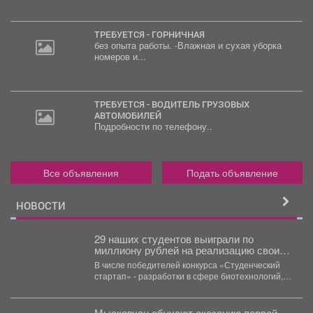
ТРЕБУЕТСЯ - ГОРНИЧНАЯ
без опыта работы. -Влажная и сухая уборка
номеров и...
ТРЕБУЕТСЯ - ВОДИТЕЛЬ ГРУЗОВЫХ
АВТОМОБИЛЕЙ
Подробности по телефону..
Все объявления
Подать объявление
НОВОСТИ
29 наших студентов выиграли по
миллиону рублей на реализацию своих
проектов.
В числе победителей конкурса «Студенческий
стартап» - разработки в сфере биотехнологий,
медицины, цифровых технологий, новых...
Мысковчан обучают оказанию первой