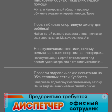
помощи
Жители Кемеровской области проходят
обучение оказанию первой помощи. Такое
поручение дал губернатор Илья Середюк. ...
Пора выбирать спортивную школу для
ребёнка!
Набор детей разного возраста открыт почти во
всех спортшколах Междуреченска. А в
ближайший четверг, 6...
Новокузнечанам ответили, почему
нельзя заняться спортом на площадке
лицея
Новокузнечанин Сергей пожаловался под
постом губернатора, что в его жилом комплексе
«Новый город» нет оборудованных...
Провели гидравлические испытания на
95% тепловых сетей Кузбасса.
Завершаем подготовку к отопительному сезону.
Наша задача - максимально снизить риски
перебоев с теплом и...
реклама