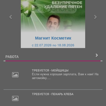
е
е
д
д
ы
у
д
ю
у
щ
щ
и
Магнит Косметик
и
й
c 22.07.2026 по 18.08.2026
й
РАБОТА
ТРЕБУЕТСЯ - МОЙЩИЦЫ
Если нужна хорошая зарплата, Вам к нам! На
автомойку....
ТРЕБУЕТСЯ - ПЕКАРЬ ХЛЕБА