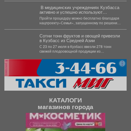
В медицинских учреждениях Кузбасса
активно и успешно используют
вспомогательные репродуктивные
Пройти процедуру можно бесплатно благодаря
технологии, в том числе ЭКО
нацпроекту«Семья», запущенному по решению
Президента России Владимира Путина. 💬
Губернатор...
Сотни тонн фруктов и овощей привезли
в Кузбасс из Средней Азии
С 23 по 27 июля в Кузбасс ввезли 278 тонн
свежей плодоовощной продукции из
Казахстана...
реклама
КАТАЛОГИ
магазинов города
П
С
р
л