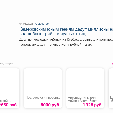
Ирина...
04.08.2026 |
Общество
Кемеровским юным гениям дадут миллионы н
волшебные грибы и чудных птиц
Десятки молодых учёных из Кузбасса выиграли конкурс
теперь им дадут по миллиону рублей на их...
КИ, АКЦИИ
Подготовка к проверке
Автошампунь для
Е
еский
мойки «Active Foam
«
й «STELS
PF-90 MAXIMUM AVS»
2650 руб.
5000 руб.
1926 руб.