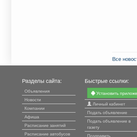
Все ново
Разделы сайта:
Быстрые ссылки:
Объявления
Установить прилож
Новости
Личный кабинет
Компании
Подать объявление
Афиша
Подать объявление в
Расписание занятий
газету
Расписание автобусов
Поздравить