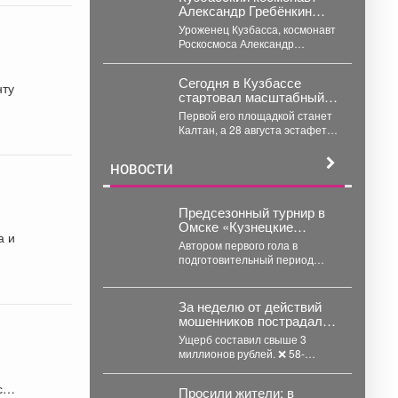
Александр Гребёнкин
приступил к тренировкам
Уроженец Кузбасса, космонавт
в дублирующем экипаже
Роскосмоса Александр
МКС-76
Гребёнкин вместе с
командиром Олегом Кононенко
Сегодня в Кузбассе
и астронавтом NASA
нту
стартовал масштабный
Маркосом...
фестиваль «Русское
Первой его площадкой станет
лето» #ZaРоссию.
Калтан, а 28 августа эстафету
примет Кемерово. Для меня
всегда...
НОВОСТИ
Предсезонный турнир в
Омске «Кузнецкие
а и
медведи» начали с
Автором первого гола в
победы!
подготовительный период
стал Давид Каличава. Дубль
оформил Илья Шамов, шайбу
забросил...
За неделю от действий
мошенников пострадали
5 горожан в возрасте от
Ущерб составил свыше 3
24 до 58 лет.
миллионов рублей. ❌ 58-
летняя междуреченка
лишилась более 1,6 млн
се
Просили жители: в
рублей,...