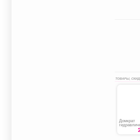
ТОВАРЫ, СКИД
Домкрат
гидравлич
бутылочны
51173»