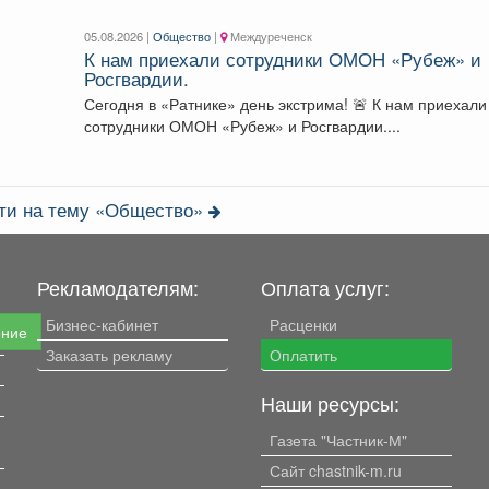
05.08.2026 |
Общество
|
Междуреченск
К нам приехали сотрудники ОМОН «Рубеж» и
Росгвардии.
Сегодня в «Ратнике» день экстрима! 🚨 К нам приехали
сотрудники ОМОН «Рубеж» и Росгвардии....
сти на тему «Общество»
Рекламодателям:
Оплата услуг:
Бизнес-кабинет
Расценки
ение
Заказать рекламу
Оплатить
Наши ресурсы:
Газета "Частник-М"
Сайт chastnik-m.ru