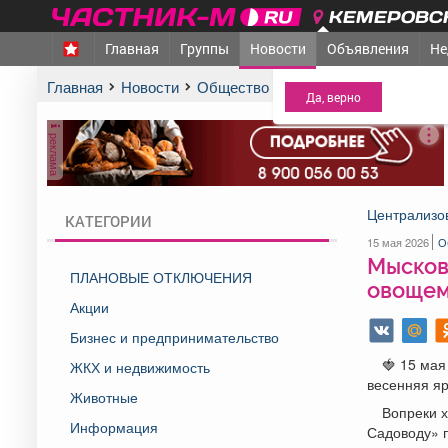
КЕМЕРОВСК
Главная
Группы
Новости
Объявления
Не
МЕЖДУРЕЧЕНСК
- Ва
Главная
Новости
Общество
Мысковчане закупили 
реклама
Централизов
КАТЕГОРИИ
15 мая 2026
О
Мысковч
ПЛАНОВЫЕ ОТКЛЮЧЕНИЯ
овощем
Акции
Бизнес и предпринимательство
🍓 15 ма
ЖКХ и недвижимость
весенняя я
Животные
Вопреки х
Информация
Садоводу» 