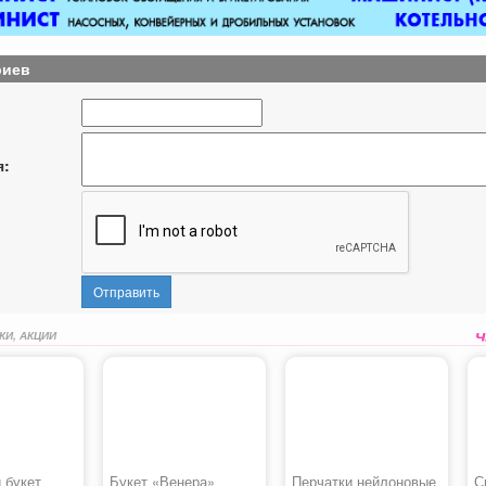
риев
я:
Отправить
КИ, АКЦИИ
 букет
Букет «Венера»
Перчатки нейлоновые
С