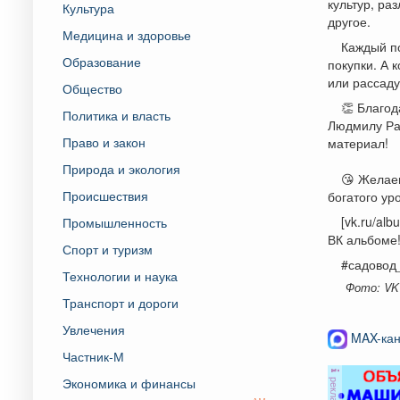
культур, ра
Культура
другое.
Медицина и здоровье
Каждый по
Образование
покупки. А 
или рассаду
Общество
👏 Благо
Политика и власть
Людмилу Раз
Право и закон
материал!
Природа и экология
😘 Желаем
Происшествия
богатого ур
[vk.ru/a
Промышленность
ВК альбоме
Спорт и туризм
#садовод
Технологии и наука
Фото: VK
Транспорт и дороги
Увлечения
MAX-кан
Частник-М
Экономика и финансы
реклама