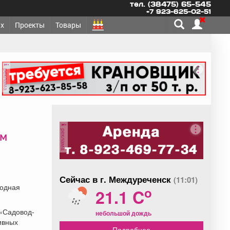
тел. (38475) 65-545
+7 923-625-02-51
х
Проекты
Товары
реклама
реклама
им
Сейчас в г. Междуреченск
(11:01)
годная
o
21.1 C
 «Садовод-
небольшой дождь
ивных
Подробнее