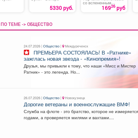
со вспененным
26
покрытием ЗИМА
5330 руб.
169
руб
ПО ТЕМЕ -> ОБЩЕСТВО
24.07.2026 |
Общество
|
Междуреченск
️ ПРЕМЬЕРА СОСТОЯЛАСЬ! В «Ратнике»
зажглась новая звезда - «Кинопремия»!
Друзья, мы привыкли к тому, что наши «Мисс и Мистер
Ратник» - это легенда. Но...
26.07.2026 |
Общество
|
Новокузнецк
Дорогие ветераны и военнослужащие ВМФ!
Служба на флоте - это братство, которое не измеряетс
годами, а проверяется милями и вахтами....