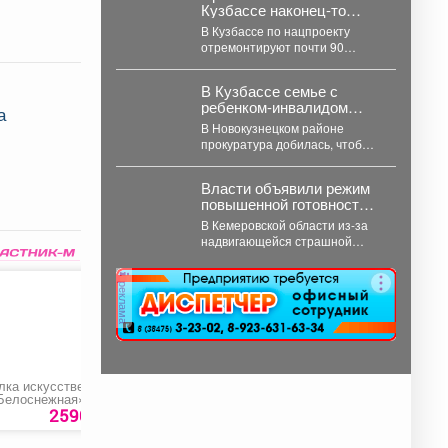
Кузбассе наконец-то
отремонтируют 90 км
В Кузбассе по нацпроекту
проблемной трассы
отремонтируют почти 90
километров дорог – дорожники
уже привели в порядок...
В Кузбассе семье с
ребенком-инвалидом
а
пришлось через
В Новокузнецком районе
силовиков просить воду в
прокуратура добилась, чтобы
дом
,
участок для семьи с ребёнком-
инвалидом обеспечили водой
Власти объявили режим
и канализацией....
повышенной готовности в
Кузбассе - регион ждет
В Кемеровской области из-за
удар стихии
надвигающейся страшной
непогоды был объявлен режим
повышенной готовности.
реклама
Постановление, которое...
лка искусственная
Салонный фильтр для
Установка забора из
Белоснежная»
автомобиля «Chevrolet
евроштакетника
Lacetti»
2590 руб.
350 руб.
8500 ру