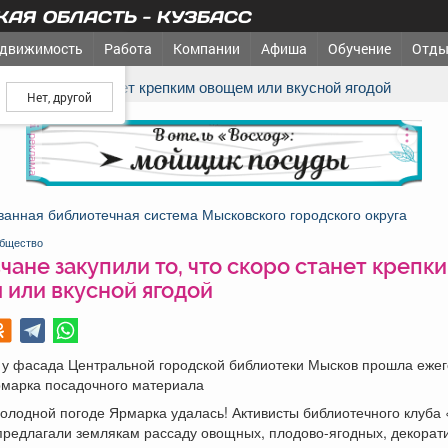
АЯ ОБЛАСТЬ - КУЗБАСС
движимость
Работа
Компании
Афиша
Обучение
Отды
ш город?
то, что скоро станет крепким овощем или вкусной ягодой
реклама
анная библиотечная система Мысковского городского округа
бщество
ане закупили то, что скоро станет крепк
 или вкусной ягодой
я у фасада Центральной городской библиотеки Мысков прошла еже
рмарка посадочного материала
олодной погоде Ярмарка удалась! Активисты библиотечного клуба
предлагали землякам рассаду овощных, плодово-ягодных, декорат