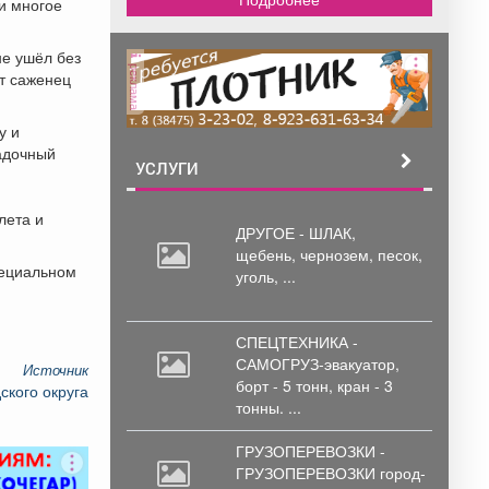
и многое
не ушёл без
реклама
ит саженец
у и
адочный
УСЛУГИ
лета и
ДРУГОЕ - ШЛАК,
щебень,
чернозем, песок,
пециальном
уголь, ...
СПЕЦТЕХНИКА -
САМОГРУЗ-эвакуатор,
Источник
борт
- 5 тонн, кран - 3
ского округа
тонны. ...
ГРУЗОПЕРЕВОЗКИ -
ГРУЗОПЕРЕВОЗКИ город-