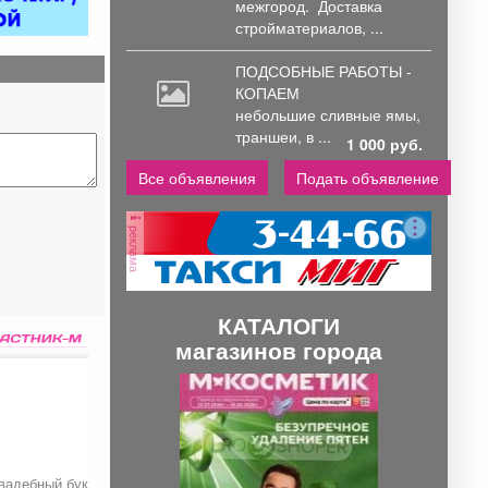
межгород.
Доставка
стройматериалов, ...
ПОДСОБНЫЕ РАБОТЫ -
КОПАЕМ
небольшие
сливные ямы,
траншеи, в ...
1 000 руб.
Все объявления
Подать объявление
реклама
КАТАЛОГИ
магазинов города
П
С
р
л
е
е
д
д
вадебный букет
Подготовка к проверке
Короб с тюльпанам