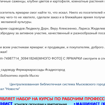
зличные саженцы, клубни цветов и картофеля, комнатные растения 
сетитель ярмарки смог найти то, что искал. Никто из посетителей 
кому чего-то не хватило, сделали заказ и в ближайшее время получ
 желаемой культуры.
дарим садоводов Людмилу Дорн, Веру Алексеенко, Лариса Жиделев
бродину за активное участие, качественный и разнообразный пос
 всем участникам ярмарки: и продавцам, и покупателям, доброго 
ожая!
lbum-74987714_309418246|МНОГО ФОТО] С ЯРМАРКИ смотрите в с
!
_садоводу #ярмаркарассады #садиогород
 Библиотеки города Мыски
Централизованная библиотечная система Мысковского город
ал "Новости"