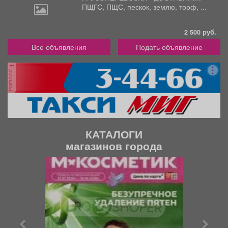
ПЩГС,
ПЩС, пескок, землю, торф, ...
2 500 руб.
Все объявления
Подать объявление
реклама
КАТАЛОГИ
магазинов города
П
С
р
л
е
е
д
д
ы
у