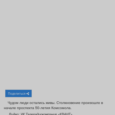
Афиша
Обучение
Проекты
Товары
Поздравления
Погода
ТВ программа
Я - пенсионер
Поделиться
Чудом люди остались живы. Столкновение произошло в
начале проспекта 50-летия Комсомола.
Видео: VK Телерадиокомпания «КВАНТ»