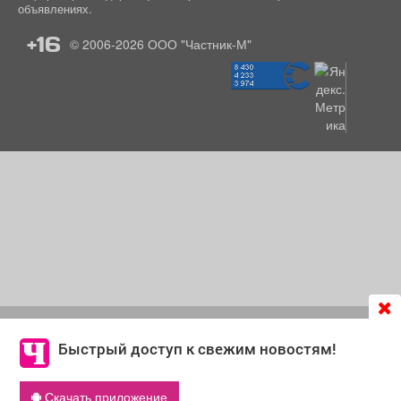
объявлениях.
+16
© 2006-2026
ООО "Частник-М"
Продолжая использовать сайт
chastnik-m.ru
, Вы даете
согласие на обработку файлов cookie, которые
Быстрый доступ к свежим новостям!
обеспечивают корректную работу сайта и сбора
информации для улучшения качества сервисов.
Скачать приложение