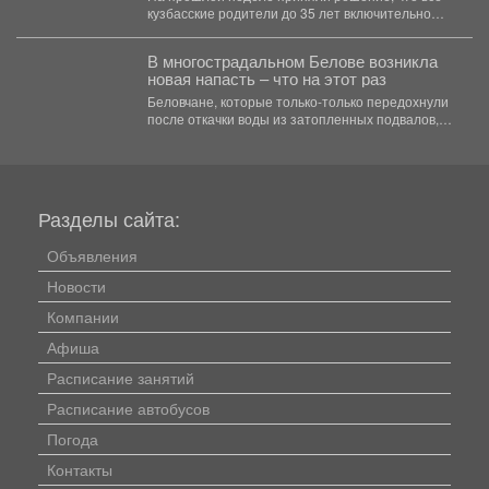
кузбасские родители до 35 лет включительно
могут стать...
В многострадальном Белове возникла
новая напасть – что на этот раз
Беловчане, которые только-только передохнули
после откачки воды из затопленных подвалов,
столкнулись с новой напастью. ...
Разделы сайта:
Объявления
Новости
Компании
Афиша
Расписание занятий
Расписание автобусов
Погода
Контакты