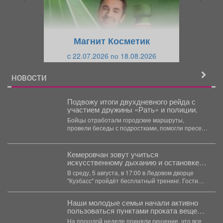
д
ю
у
щ
щ
и
Магнит Косметик
и
й
c 22.07.2026 по 18.08.2026
й
НОВОСТИ
Подвожу итоги двухдневного рейда с
участием дружины «Рать» и полиции.
Бойцы отработали городские маршруты,
провели беседы с подростками, помогли пресечь
правонарушения. Совместное патрулирование
показало высокую...
Кемеровчан зовут учиться
искусственному дыханию и остановке
кровотечения
В среду, 5 августа, в 17:00 в Ледовом дворце
"Кузбасс" пройдёт бесплатный тренинг. Гости
смогут...
Наши молодые семьи начали активно
пользоваться пунктами проката вещей
для новорожденных.
На прошлой неделе приняли решение, что все