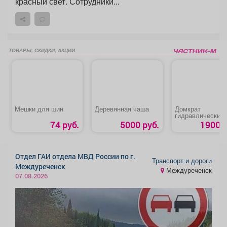
красный свет. Сотрудники...
ТОВАРЫ, СКИДКИ, АКЦИИ
Мешки для шин
Деревянная чаша
Домкрат
гидравлический
бутылочный «Star
74 руб.
5000 руб.
1900 р
Auto 8019-04»
Отдел ГАИ отдела МВД России по г.
Транспорт и дороги
Междуреченск
Междуреченск
07.08.2026