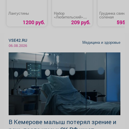
Лангустины
Набор
Грудинка свиная
«Любительский»
соленая
(спинка)
1200 руб.
209 руб.
595 р
VSE42.RU
Медицина и здоровье
06.08.2026
В Кемерове малыш потерял зрение и