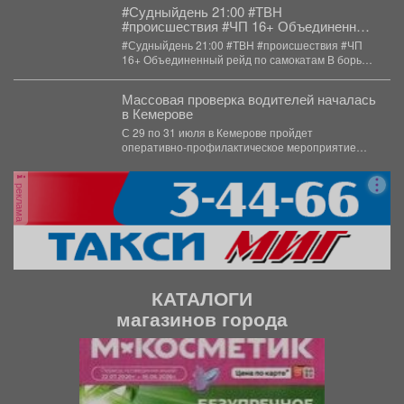
#Судныйдень 21:00 #ТВН
#происшествия #ЧП 16+ Объединенный
рейд по самокатам В борьбе с
#Судныйдень 21:00 #ТВН #происшествия #ЧП
правонарушениями все средства
16+ Объединенный рейд по самокатам В борьбе
хороши.
с...
Массовая проверка водителей началась
в Кемерове
С 29 по 31 июля в Кемерове пройдет
оперативно-профилактическое мероприятие
"Водитель без права управления". ...
реклама
КАТАЛОГИ
магазинов города
П
С
р
л
е
е