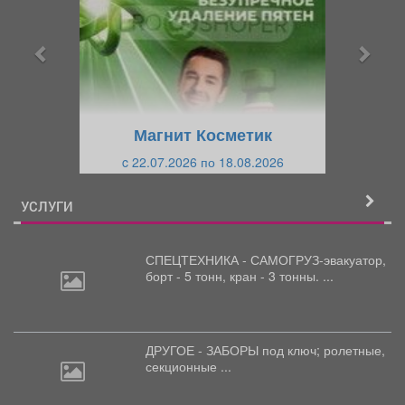
д
д
ы
у
д
ю
у
щ
щ
и
Магнит Косметик
и
й
c 22.07.2026 по 18.08.2026
й
УСЛУГИ
СПЕЦТЕХНИКА - САМОГРУЗ-эвакуатор,
борт
- 5 тонн, кран - 3 тонны. ...
ДРУГОЕ - ЗАБОРЫ под
ключ; ролетные,
секционные ...