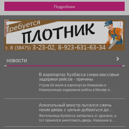
Подробнее
реклама
НОВОСТИ
В аэропортах Кузбасса снова массовые
задержки рейсов - причины
Утром 24 июля в аэропортах Кемерова и
Новокузнецка задержали рейсы в Москву и
Санкт-Петербург. ...
Алкогольный монстр пытался сжечь
газом дверь с целью добраться до
женщины
Жительница Кузбасса заперлась от драчуна, а
тот принялся уничтожать дверь. Накануне в
Междуреченске мужчина,...