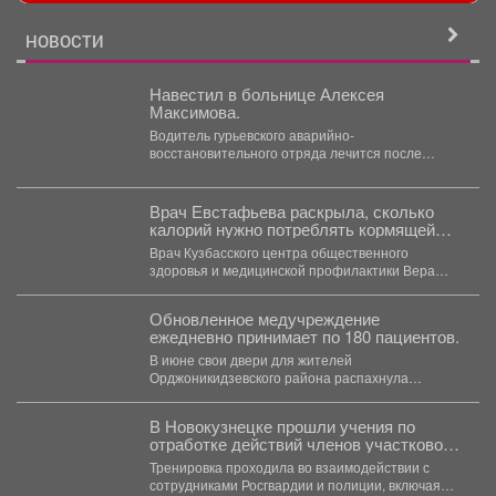
НОВОСТИ
Навестил в больнице Алексея
Максимова.
Водитель гурьевского аварийно-
восстановительного отряда лечится после
тяжелого ранения. Во время командировки в
Горловку он...
Врач Евстафьева раскрыла, сколько
калорий нужно потреблять кормящей
маме
Врач Кузбасского центра общественного
здоровья и медицинской профилактики Вера
Евстафьева поясняет, что количество калорий
зависит...
Обновленное медучреждение
ежедневно принимает по 180 пациентов.
В июне свои двери для жителей
Орджоникидзевского района распахнула
поликлиника № 6 Первой горбольницы. В...
В Новокузнецке прошли учения по
отработке действий членов участковой
избирательной комиссии в нештатных
Тренировка проходила во взаимодействии с
ситуациях на предстоящих выборах.
сотрудниками Росгвардии и полиции, включая