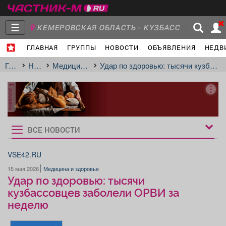
☰
КЕМЕРОВСКАЯ ОБЛАСТЬ - КУЗБАСС
ГЛАВНАЯ
ГРУППЫ
НОВОСТИ
ОБЪЯВЛЕНИЯ
НЕДВ
Главная
Группы
Новости
Главная
Новости
Медицина и здоровье
Удар по здоровью: тысячи кузбассовцев заболели ОРВИ за неделю
реклама
Объявления
Недвижимость
Услуги
ВСЕ НОВОСТИ
Рукбрики
новостей
VSE42.RU
15 мая 2026
Медицина и здоровье
Работа
Транспорт
Компании
Удар по здоровью: тысячи
кузбассовцев заболели ОРВИ за
неделю