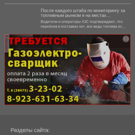
специалистов кинологической службы.
После каждого штаба по мониторингу за
топливным рынком я на местах
проверяю, соответствует ли озвученная
Водители и операторы АЗС подтверждают, что
информация действительности.
перебоев в поставках нет, все виды топлива есть
в...
реклама
Разделы сайта: