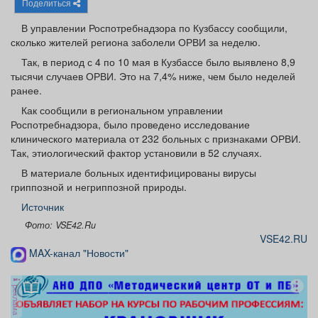
Поделиться
Афиша
Обучение
Проекты
В управлении Роспотребнадзора по Кузбассу сообщили,
сколько жителей региона заболели ОРВИ за неделю.
Так, в период с 4 по 10 мая в Кузбассе было выявлено 8,9
тысячи случаев ОРВИ. Это на 7,4% ниже, чем было неделей
Товары
Поздравления
Погода
ранее.
Как сообщили в региональном управлении
Роспотребнадзора, было проведено исследование
клинического материала от 232 больных с признаками ОРВИ.
Так, этиологический фактор установили в 52 случаях.
ТВ программа
Я - пенсионер
В материале больных идентифицированы вирусы
гриппозной и негриппозной природы.
Источник
Фото: VSE42.Ru
VSE42.RU
MAX-канал "Новости"
реклама