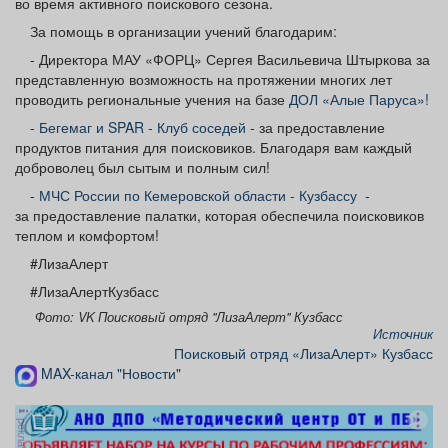
во время активного поискового сезона.
За помощь в организации учений благодарим:
- Директора МАУ «ФОРЦ» Сергея Васильевича Штыркова за
представленную возможность на протяжении многих лет
проводить региональные учения на базе
ДОЛ «Алые Паруса»!
-
Бегемаг и SPAR - Клуб соседей
- за предоставление
продуктов питания для поисковиков. Благодаря вам каждый
доброволец был сытым и полным сил!
-
МЧС России по Кемеровской области - Кузбассу
-
за предоставление палатки, которая обеспечила поисковиков
теплом и комфортом!
#ЛизаАлерт
#ЛизаАлертКузбасс
Фото: VK Поисковый отряд "ЛизаАлерт" Кузбасс
Источник
Поисковый отряд «ЛизаАлерт» Кузбасс
MAX-канал "Новости"
реклама