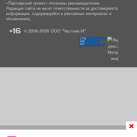
«Партнёрский проект» оплачены рекламодателем.
Редакция сайта не несет ответственности за достоверность
информации, содержащейся в рекламных материалах и
объявлениях.
+16
© 2006-2026
ООО "Частник-М"
Продолжая использовать сайт
chastnik-m.ru
, Вы даете