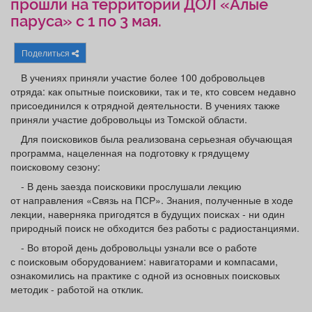
прошли на территории ДОЛ «Алые
Афиша
Обучение
Проекты
паруса» с 1 по 3 мая.
Поделиться
В учениях приняли участие более 100 добровольцев
Товары
Поздравления
Погода
отряда: как опытные поисковики, так и те, кто совсем недавно
присоединился к отрядной деятельности. В учениях также
приняли участие добровольцы из Томской области.
Для поисковиков была реализована серьезная обучающая
программа, нацеленная на подготовку к грядущему
ТВ программа
Я - пенсионер
поисковому сезону:
- В день заезда поисковики прослушали лекцию
от направления «Связь на ПСР». Знания, полученные в ходе
лекции, наверняка пригодятся в будущих поисках - ни один
природный поиск не обходится без работы с радиостанциями.
- Во второй день добровольцы узнали все о работе
с поисковым оборудованием: навигаторами и компасами,
ознакомились на практике с одной из основных поисковых
методик - работой на отклик.