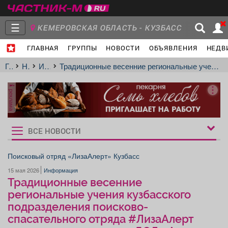
☰
КЕМЕРОВСКАЯ ОБЛАСТЬ - КУЗБАСС
ГЛАВНАЯ
ГРУППЫ
НОВОСТИ
ОБЪЯВЛЕНИЯ
НЕДВ
Главная
Группы
Новости
Главная
Новости
Информация
Традиционные весенние региональные учения кузбасского подразделения поисково-спасательного отряда #ЛизаАлерт прошли на территории ДОЛ «Алые паруса» с 1 по 3 мая.
реклама
Объявления
Недвижимость
Услуги
ВСЕ НОВОСТИ
Рукбрики
новостей
Поисковый отряд «ЛизаАлерт» Кузбасс
15 мая 2026
Информация
Работа
Транспорт
Компании
Традиционные весенние
региональные учения кузбасского
подразделения поисково-
спасательного отряда #ЛизаАлерт