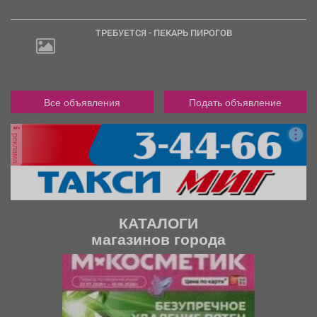
ТРЕБУЕТСЯ - ПЕКАРЬ ПИРОГОВ
Все объявления
Подать объявление
реклама
КАТАЛОГИ
магазинов города
П
С
р
л
е
е