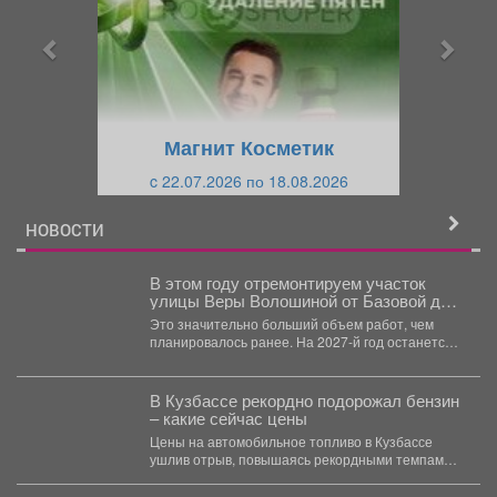
д
д
ы
у
д
ю
у
щ
щ
и
Магнит Косметик
и
й
c 22.07.2026 по 18.08.2026
й
НОВОСТИ
В этом году отремонтируем участок
улицы Веры Волошиной от Базовой до
Двужильного
Это значительно больший объем работ, чем
планировалось ранее. На 2027-й год останется
совсем небольшой участок...
В Кузбассе рекордно подорожал бензин
– какие сейчас цены
Цены на автомобильное топливо в Кузбассе
ушлив отрыв, повышаясь рекордными темпами.
За последнюю неделю...