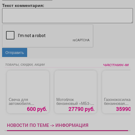
Текст комментария:
Отправить
ТОВАРЫ, СКИДКИ, АКЦИИ
Свеча для
Мотоблок
Газонокосилка
автомобиля
бензиновый «МБ3-
бензиновая
«Hyundai Solaris»
703 ЕСО»
«DENZEL GLD-
600 руб.
27790 руб.
35990 р
520SP»
НОВОСТИ ПО ТЕМЕ -> ИНФОРМАЦИЯ