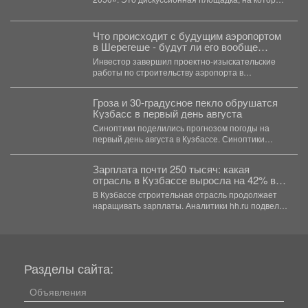
эксперты из разных...
Что происходит с будущим аэропортом
в Шерегеше - будут ли его вообще
строить
Инвестор завершил проектно-изыскательские
работы по строительству аэропорта в
Шерегеше. Теперь проект должен пройти
Главгосэкспертизу и...
Гроза и 30-градусное пекло обрушатся
Кузбасс в первый день августа
Синоптики поделились прогнозом погоды на
первый день августа в Кузбассе. Синоптики
Кемеровского гидрометцентра опубликовали...
Зарплата почти 250 тысяч: какая
отрасль в Кузбассе выросла на 42% в
доходе
В Кузбассе строительная отрасль продолжает
наращивать зарплаты. Аналитики hh.ru подвели
итоги первых семи месяцев...
Разделы сайта:
Объявления