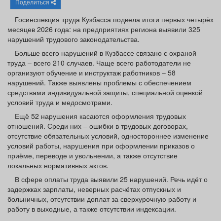
Поделиться
Афиша
Обучение
Проекты
Госинспекция труда Кузбасса подвела итоги первых четырёх
месяцев 2026 года: на предприятиях региона выявили 325
нарушений трудового законодательства.
Больше всего нарушений в Кузбассе связано с охраной
Товары
Поздравления
Погода
труда – всего 210 случаев. Чаще всего работодатели не
организуют обучение и инструктаж работников – 58
нарушений. Также выявлены проблемы с обеспечением
средствами индивидуальной защиты, специальной оценкой
условий труда и медосмотрами.
Ещё 52 нарушения касаются оформления трудовых
ТВ программа
Я - пенсионер
отношений. Среди них – ошибки в трудовых договорах,
отсутствие обязательных условий, одностороннее изменение
условий работы, нарушения при оформлении приказов о
приёме, переводе и увольнении, а также отсутствие
локальных нормативных актов.
В сфере оплаты труда выявили 25 нарушений. Речь идёт о
задержках зарплаты, неверных расчётах отпускных и
больничных, отсутствии доплат за сверхурочную работу и
работу в выходные, а также отсутствии индексации.