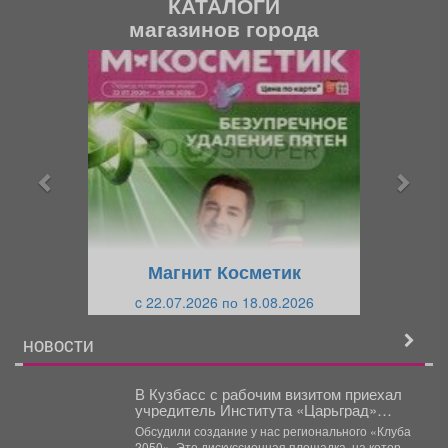
КАТАЛОГИ
магазинов города
П
С
р
л
е
е
д
д
ы
у
д
ю
у
щ
щ
и
Магнит Косметик
и
й
c 22.07.2026 по 18.08.2026
й
НОВОСТИ
В Кузбасс с рабочим визитом приехал
учредитель Института «Царьград»
Константин Малофеев.
Обсудили создание у нас регионального «Клуба
2050». Это дискуссионная площадка, на которой