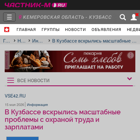
☰
КЕМЕРОВСКАЯ ОБЛАСТЬ - КУЗБАСС
ГЛАВНАЯ
ГРУППЫ
НОВОСТИ
ОБЪЯВЛЕНИЯ
НЕДВ
Главная
Группы
Новости
Главная
Новости
Информация
В Кузбассе вскрылись масштабные проблемы с охраной труда и зарплатами
реклама
Объявления
Недвижимость
Услуги
ВСЕ НОВОСТИ
Рукбрики
новостей
VSE42.RU
15 мая 2026
Информация
Работа
Транспорт
Компании
В Кузбассе вскрылись масштабные
проблемы с охраной труда и
зарплатами