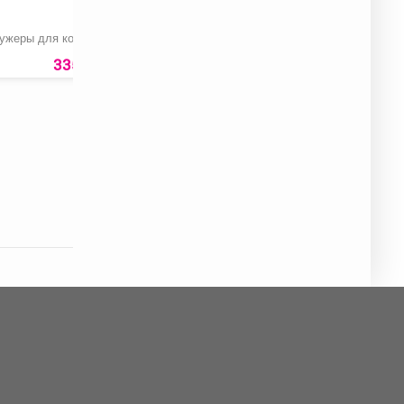
ужеры для коньяка
Очиститель кузова
Форма для выпечки
«Profoam 5000
KANGAROO»
335 руб.
567 руб.
169 ру