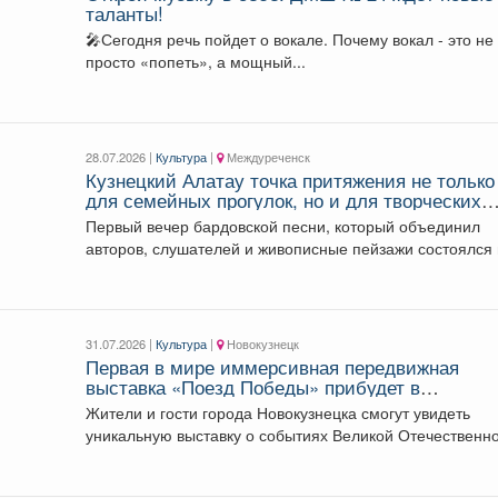
таланты!
🎤Сегодня речь пойдет о вокале. Почему вокал - это не
просто «попеть», а мощный...
28.07.2026 |
Культура
|
Междуреченск
Кузнецкий Алатау точка притяжения не только
для семейных прогулок, но и для творческих
людей со всего Кузбасса.
Первый вечер бардовской песни, который объединил
авторов, слушателей и живописные пейзажи состоялся 
экоцентре.
31.07.2026 |
Культура
|
Новокузнецк
Первая в мире иммерсивная передвижная
выставка «Поезд Победы» прибудет в
Кемеровскую область.
Жители и гости города Новокузнецка смогут увидеть
уникальную выставку о событиях Великой Отечественн
войны 3...