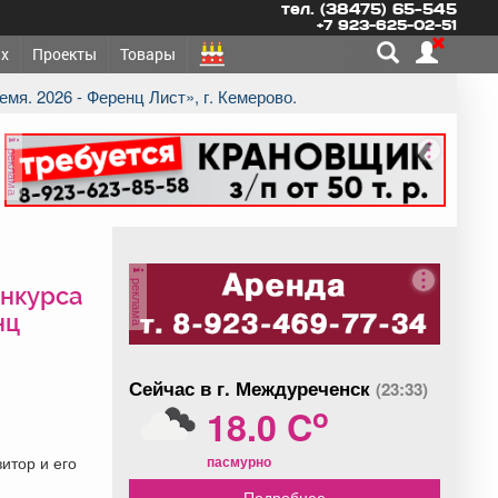
тел. (38475) 65-545
+7 923-625-02-51
х
Проекты
Товары
емя. 2026 - Ференц Лист», г. Кемерово.
реклама
реклама
онкурса
нц
Сейчас в г. Междуреченск
(23:33)
o
18.0 C
пасмурно
итор и его
Подробнее