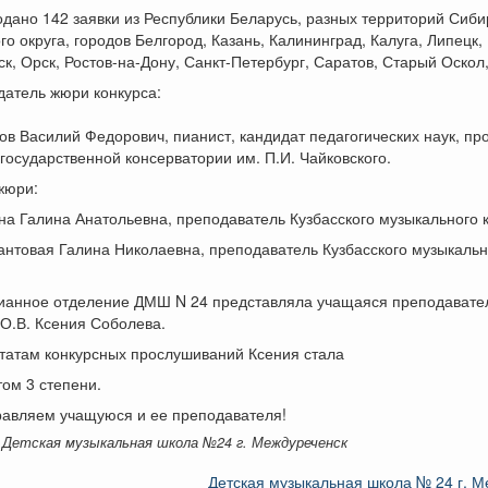
дано 142 заявки из Республики Беларусь, разных территорий Сиби
о округа, городов Белгород, Казань, Калининград, Калуга, Липецк,
к, Орск, Ростов-на-Дону, Санкт-Петербург, Саратов, Старый Оскол
датель жюри конкурса:
в Василий Федорович, пианист, кандидат педагогических наук, п
государственной консерватории им. П.И. Чайковского.
жюри:
а Галина Анатольевна, преподаватель Кузбасского музыкального 
нтовая Галина Николаевна, преподаватель Кузбасского музыкальн
ианное отделение ДМШ N 24 представляла учащаяся преподавате
О.В. Ксения Соболева.
ьтатам конкурсных прослушиваний Ксения стала
ом 3 степени.
равляем учащуюся и ее преподавателя!
 Детская музыкальная школа №24 г. Междуреченск
Детская музыкальная школа № 24 г. 