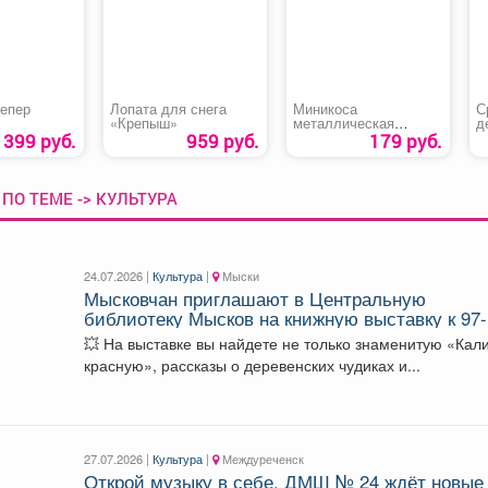
репер
Лопата для снега
Миникоса
С
«Крепыш»
металлическая
д
«Характер»
б
1399 руб.
959 руб.
179 руб.
Л
ПО ТЕМЕ -> КУЛЬТУРА
24.07.2026 |
Культура
|
Мыски
Мысковчан приглашают в Центральную
библиотеку Мысков на книжную выставку к 97-
летию Василия Шукшина «Любил он березы
💥 На выставке вы найдете не только знаменитую «Кал
босые и алые платья калин»
красную», рассказы о деревенских чудиках и...
27.07.2026 |
Культура
|
Междуреченск
Открой музыку в себе. ДМШ № 24 ждёт новые