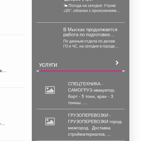
🌤 Погода на сегодня: Утром:
+20°, облачно с прояснениями;
Днём: +30°, малооблачно; ...
В Мысках продолжается
работа по подготовке
подвалов и других
По данным отдела по делам
заглубленных помещений
ГО и ЧС, на сегодня в городе
для укрытия населения
118 укрытий, которые...
на случай возникновения
чрезвычайных ситуаций
УСЛУГИ
в
СПЕЦТЕХНИКА -
САМОГРУЗ-эвакуатор,
борт
- 5 тонн, кран - 3
тонны. ...
ГРУЗОПЕРЕВОЗКИ -
ГРУЗОПЕРЕВОЗКИ город-
ой
межгород.
Доставка
стройматериалов, ...