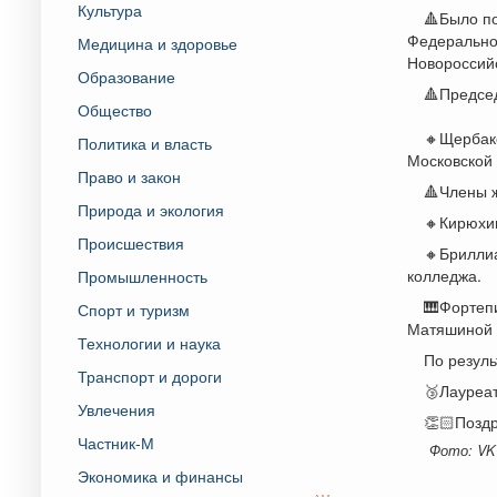
Культура
🔺Было по
Федеральног
Медицина и здоровье
Новороссийс
Образование
🔺Предсе
Общество
🔸Щербако
Политика и власть
Московской 
Право и закон
🔺Члены 
Природа и экология
🔸Кирюхин
Происшествия
🔸Бриллиа
колледжа.
Промышленность
🎹Фортеп
Спорт и туризм
Матяшиной 
Технологии и наука
По резул
Транспорт и дороги
🥉Лауреат
Увлечения
👏🏻Позд
Частник-М
Фото: VK
Экономика и финансы