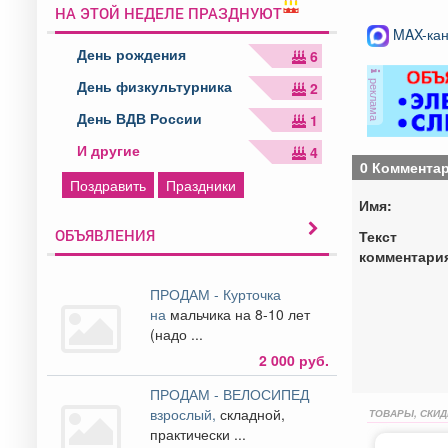
НА ЭТОЙ НЕДЕЛЕ ПРАЗДНУЮТ
MAX-кан
День рождения
6
реклама
День физкультурника
2
День ВДВ России
1
И другие
4
0 Коммента
Поздравить
Праздники
Имя:
ОБЪЯВЛЕНИЯ
Текст
комментари
ПРОДАМ - Курточка
на
мальчика на 8-10 лет
(надо ...
2 000 руб.
ПРОДАМ - ВЕЛОСИПЕД
взрослый,
складной,
ТОВАРЫ, СКИД
практически ...