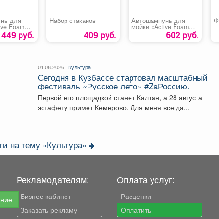
нь для
Набор стаканов
Автошампунь для
Ф
ive Foam
мойки «Active Foam
80 AVS»
PF-10 OPTIMUM AVS»
1449 руб.
409 руб.
602 руб.
01.08.2026 |
Культура
Сегодня в Кузбассе стартовал масштабный
фестиваль «Русское лето» #ZaРоссию.
Первой его площадкой станет Калтан, а 28 августа
эстафету примет Кемерово. Для меня всегда...
ти на тему «Культура»
Рекламодателям:
Оплата услуг:
Бизнес-кабинет
Расценки
ение
Заказать рекламу
Оплатить