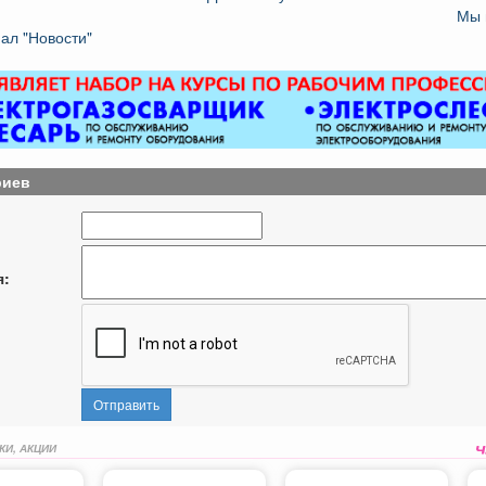
Мы 
ал "Новости"
риев
я:
Отправить
КИ, АКЦИИ