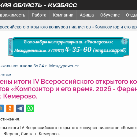
АЯ ОБЛАСТЬ - КУЗБАСС
движимость
Работа
Компании
Афиша
Обучение
Отды
ероссийского открытого конкурса пианистов «Композитор и его вр
реклама
ыкальная школа № 24 г. Междуреченск
ультура
ены итоги IV Всероссийского открытого к
ов «Композитор и его время. 2026 - Фере
г. Кемерово.
остижения.
ны итоги IV Всероссийского открытого конкурса пианистов «Композ
 - Ференц Лист», г. Кемерово.