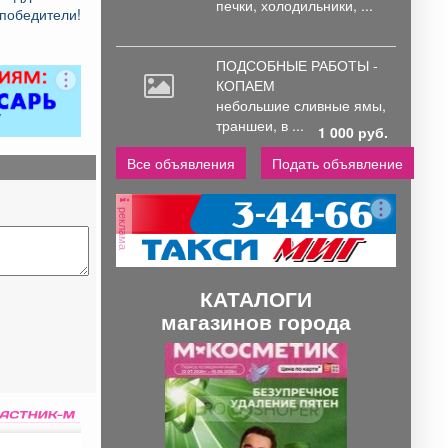
печки, холодильники, ...
победители!
ПОДСОБНЫЕ РАБОТЫ -
КОПАЕМ
небольшие
сливные ямы,
траншеи, в ...
1 000 руб.
Все объявления
Подать объявление
реклама
КАТАЛОГИ
магазинов города
П
С
р
л
е
е
д
д