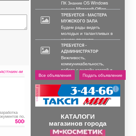
ПК Знание OS Windows
знание Microsoft Office .
Обработка и...
ТРЕБУЕТСЯ - МАСТЕРА
МУЖСКОГО ЗАЛА
Будем рады видеть
молодых и талантливых в
нашем дружном...
ТРЕБУЕТСЯ -
АДМИНИСТРАТОР
Вежливость,
коммуникабельность,
работа с онлайн кассой и
Все объявления
Подать объявление
ПК (программы...
реклама
азработка
Переподготовка
Хозблок готовый
КАТАЛОГИ
окументов по
специалистов АТП
ожарной
«Специалист,
5000 руб.
14000 руб.
350000 ру
магазинов города
езопасности
ответственный за
обеспечение
П
С
безопасности
дорожного движения»