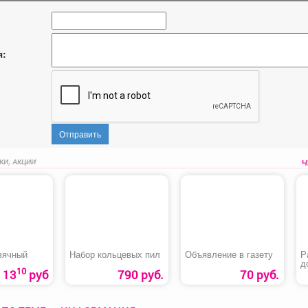
я:
Отправить
КИ, АКЦИИ
вячный
Набор кольцевых пил
Объявление в газету
Р
д
10
п
13
руб
790 руб.
70 руб.
б