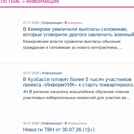
 ПО ТЕМЕ -> ИНФОРМАЦИЯ
27.07.2026 |
Информация
|
Кемерово
В Кемерове увеличили выплаты силовикам,
которые уговорили другого заключить военны
контракт
Кемеровские власти сравняли выплаты обычным
гражданам и силовикам за нового контрактника.
Кемеровская мэрия в...
30.07.2026 |
Информация
В Кузбассе готовят более 5 тысяч участников
проекта «ИнформУИК» к старту поквартирного
обхода
✍️ В регионе началось масштабное обучение членов
участковых избирательных комиссий для участия во
всероссийском проекте...
30.07.2026 |
Информация
|
Новокузнецк
Новости ТВН от 30.07.26 (12+)