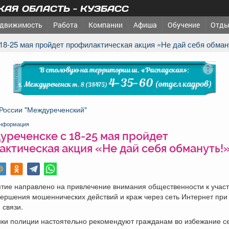
АЯ ОБЛАСТЬ - КУЗБАСС
движимость
Работа
Компании
Афиша
Обучение
Отды
 18-25 мая пройдет профилактическая акция «Не дай себя обман
реклама
России "Междуреченский"
нформация
уреченске с 18-25 мая пройдет
ктическая акция «Не дай себя обмануть!
тие направлено на привлечение внимания общественности к учас
вершения мошеннических действий и краж через сеть Интернет пр
 связи.
ики полиции настоятельно рекомендуют гражданам во избежание с