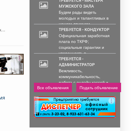
от 33000 руб. 6...
ТРЕБУЕТСЯ - МАСТЕРА
МУЖСКОГО ЗАЛА
Будем рады видеть
молодых и талантливых в
нашем дружном...
х
ТРЕБУЕТСЯ - КОНДУКТОР
Официальная заработная
плата по ТКРФ;
социальные гарантии и
уверенность в...
ТРЕБУЕТСЯ -
АДМИНИСТРАТОР
Вежливость,
коммуникабельность,
работа с онлайн кассой и
Все объявления
Подать объявление
ПК (программы...
мя
реклама