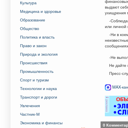
финансовых
Культура
выдают себя
Медицина и здоровье
ухищрения 
Образование
-Соблюда
или личной 
Общество
-Ни в кое
Политика и власть
неизвестные
Право и закон
сообщениях 
Природа и экология
-Не выпол
Происшествия
Не дайте
Промышленность
Пресс-сл
Спорт и туризм
MAX-кан
Технологии и наука
Транспорт и дороги
реклама
Увлечения
Частник-М
Экономика и финансы
0 Коммента