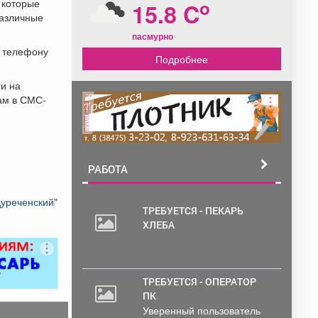
o
 которые
15.8 C
различные
пасмурно
 телефону
Подробнее
ги на
ам в СМС-
реклама
РАБОТА
уреченский"
ТРЕБУЕТСЯ - ПЕКАРЬ
ХЛЕБА
ТРЕБУЕТСЯ - ОПЕРАТОР
ПК
Уверенный пользователь