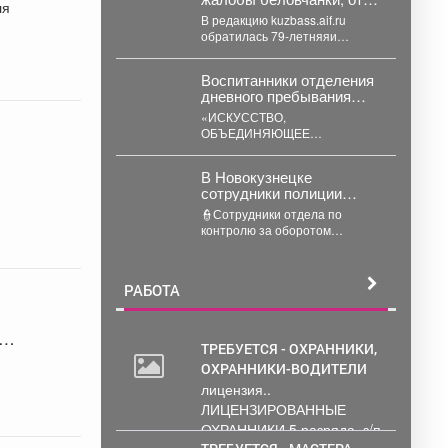
которой якобы отказался
В редакцию kuzbass.aif.ru
терапевт
обратилась 79-летняяи
инвалид-колясочник из
Бачатского, Надежда
Воспитанники отделения
Зеленина, которая
дневного пребывания
пожаловалась, что к ней...
стали гостями
«ИСКУССТВО,
уникальной
ОБЪЕДИНЯЮЩЕЕ
художественной
ПОКОЛЕНИЯ» Воспитанники
выставки.
отделения дневного
В Новокузнецке
пребывания стали гостями
сотрудники полиции
уникальной художественной
задержали
выставки. Для ребят...
👮Сотрудники отдела по
наркоторговку, которая
контролю за оборотом
планировала сбыть
наркотиков УМВД России по г.
партию карфентанила в
Новокузнецку получили
особо крупном размере
оперативную информацию...
РАБОТА
ТРЕБУЕТСЯ - ОХРАННИКИ,
ОХРАННИКИ-ВОДИТЕЛИ
лицензия..
ЛИЦЕНЗИРОВАННЫЕ
ОХРАННИКИ 5 разряда, з/п