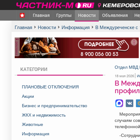
КЕМЕРОВСК
Главная
Группы
Новости
Объявления
Не
Главная
Новости
Информация
В Междуреченске с
реклама
Отдел МВД 
КАТЕГОРИИ
18 мая 2026
И
В Межд
ПЛАНОВЫЕ ОТКЛЮЧЕНИЯ
профила
Акции
Бизнес и предпринимательство
Мероприя
ЖКХ и недвижимость
случаям со
Животные
телефонной
Информация
-Сотрудн