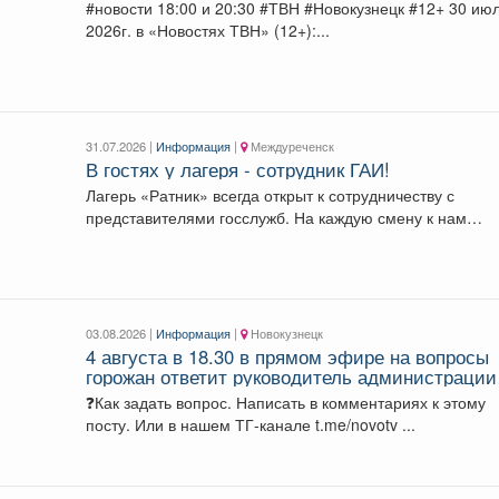
#новости 18:00 и 20:30 #ТВН #Новокузнецк #12+ 30 июля
2026г. в «Новостях ТВН» (12+):...
31.07.2026 |
Информация
|
Междуреченск
В гостях у лагеря - сотрудник ГАИ!
Лагерь «Ратник» всегда открыт к сотрудничеству с
представителями госслужб. На каждую смену к нам
приезжают...
03.08.2026 |
Информация
|
Новокузнецк
4 августа в 18.30 в прямом эфире на вопросы
горожан ответит руководитель администрации
Куйбышевского района Сергей Николаевич
❓Как задать вопрос. Написать в комментариях к этому
Маисеев.
посту. Или в нашем ТГ-канале t.me/novotv ...