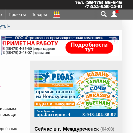
тел. (38475) 65-545
+7 923-625-02-51
х
Проекты
Товары
уть!»
реклама
реклама
»
тившимся
и помощи
Сейчас в г. Междуреченск
ерьёзных
(04:03)