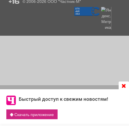
+16
© 2006-2026
ООО "Частник-М"
Продолжая использовать сайт
chastnik-m.ru
, Вы даете
согласие на обработку файлов cookie, которые
Быстрый доступ к свежим новостям!
обеспечивают корректную работу сайта и сбора
информации для улучшения качества сервисов.
Скачать приложение
Что такое cookie