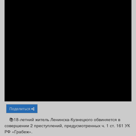
Афиша
Обучение
Проекты
Товары
Поздравления
Погода
ТВ программа
Я - пенсионер
Поделиться
📚18-летний житель Ленинска-Кузнецкого обвиняется в
совершении 2 преступлений, предусмотренных ч. 1 ст. 161 УК
РФ «Грабеж».