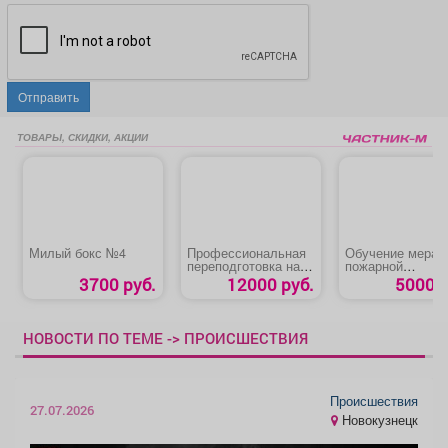
Отправить
ТОВАРЫ, СКИДКИ, АКЦИИ
Милый бокс №4
Профессиональная
Обучение мерам
переподготовка на
пожарной
специалиста по
безопасности
3700 руб.
12000 руб.
5000 р
охране труда
«Техносферная
безопасность.
Охрана труда»
НОВОСТИ ПО ТЕМЕ -> ПРОИСШЕСТВИЯ
Происшествия
27.07.2026
Новокузнецк