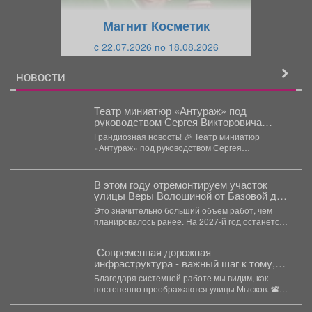
щ
и
Магнит Косметик
и
й
c 22.07.2026 по 18.08.2026
й
НОВОСТИ
Театр миниатюр «Антураж» под
руководством Сергея Викторовича
Ермакова вновь подтвердил свой
Грандиозная новость! 🎉 Театр миниатюр
высокий профессионализм!
«Антураж» под руководством Сергея
Викторовича Ермакова вновь подтвердил свой...
В этом году отремонтируем участок
улицы Веры Волошиной от Базовой до
Двужильного
Это значительно больший объем работ, чем
планировалось ранее. На 2027-й год останется
совсем небольшой участок...
Современная дорожная
инфраструктура - важный шаг к тому,
чтобы город становился удобнее и
Благодаря системной работе мы видим, как
комфортнее для всех
постепенно преображаются улицы Мысков. 📽
Подробности о текущих работах,...