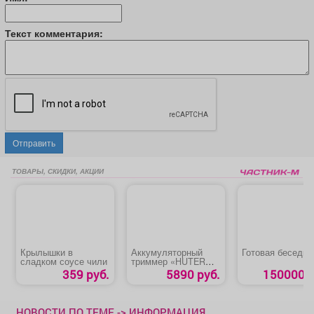
Текст комментария:
Отправить
ТОВАРЫ, СКИДКИ, АКЦИИ
Крылышки в
Аккумуляторный
Готовая беседка
сладком соусе чили
триммер «HUTER
GET-18-2Li» (GET-20-
359 руб.
5890 руб.
150000 р
2Li)
НОВОСТИ ПО ТЕМЕ -> ИНФОРМАЦИЯ