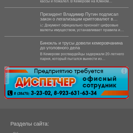
кассы и пожалел. В Кемерове на Южном
вскрыли...
Президент Владимир Путин подписал
закон о легализации криптовалют в
России.
📈 Документ официально признаёт цифровые
валюты имуществом, устанавливает правила их
оборота и гарантирует судебную защиту...
Бинокль и трусы довели кемеровчанина
до уголовного дела
В Кемерове росгвардейцы задержали 20-летнего
парня, который пытался вынести из
гипермаркета необычный комплектвещей. В...
реклама
Разделы сайта: