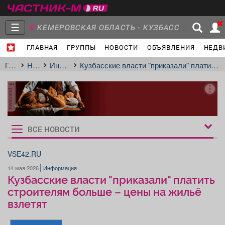
☰
КЕМЕРОВСКАЯ ОБЛАСТЬ - КУЗБАСС
ГЛАВНАЯ
ГРУППЫ
НОВОСТИ
ОБЪЯВЛЕНИЯ
НЕДВ
Главная
Группы
Новости
Главная
Новости
Информация
Кузбасские власти "приказали" платить строителям больше – цены на жильё взлетят
реклама
Объявления
Недвижимость
Услуги
ВСЕ НОВОСТИ
Рукбрики
новостей
VSE42.RU
14 мая 2026
Информация
Работа
Транспорт
Компании
Кузбасские власти "приказали" платить
строителям больше – цены на жильё
взлетят