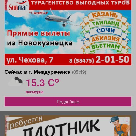
реклама
Сейчас в г. Междуреченск
(05:49)
o
15.3 C
пасмурно
Подробнее
реклама