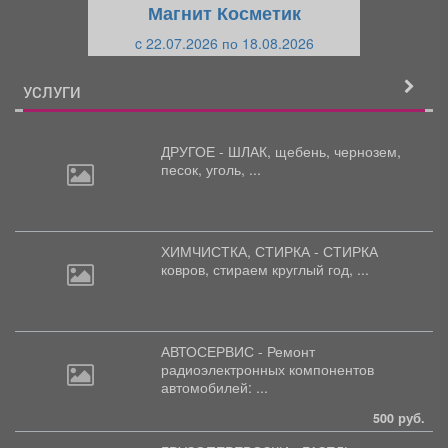
Магнит Косметик
и
й
c 22.07.2026 по 18.08.2026
й
УСЛУГИ
ДРУГОЕ - ШЛАК, щебень,
чернозем,
песок, уголь, ...
ХИМЧИСТКА, СТИРКА - СТИРКА
ковров,
стираем круглый год, ...
АВТОСЕРВИС - Ремонт
радиоэлектронных
компонентов
автомобилей: ...
500 руб.