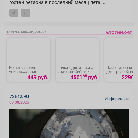
гостей региона в последний месяц лета. ...
ТОВАРЫ, СКИДКИ, АКЦИИ
Решетка гриль
Тачка одноколесная
Насос дренажны
универсальная
садовая Сибртех
для грязной вод
«НД 350 Победа
65
449 руб.
4561
руб
2290 р
VSE42.RU
Информация
03.08.2026