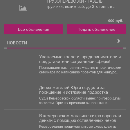
ГРУЗОПЕРЕВОЗКИ - ГАЗЕЛЬ
грузчики,
возим всё, до 2-х тонн, в ...
900 руб.
Все объявления
Подать объявление
НОВОСТИ
Уважаемые коллеги, предприниматели и
представители социальной сферы!
Приглашаем вас принять участие в практическом
семинаре по написанию проектов для конкурсов
«Росмолодежь.Гранты». Это уникальная...
Двоих жителей Юрги осудили за
похищение и истязание подростка
Суд в Кемеровской области вынес приговор двум
жителям Юрги-их признали виновными в
похищении, истязании и...
В кемеровском магазине хитро воровали
деньги с помощью оставленных чеков
Кемеровчанин придумал хитрую схему краж из