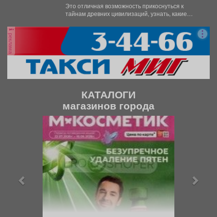
археологии и палеонтологии.
Это отличная возможность прикоснуться к
тайнам древних цивилизаций, узнать, какие
удивительные существа населяли наш край...
реклама
КАТАЛОГИ
магазинов города
П
С
р
л
е
е
д
д
ы
у
д
ю
у
щ
щ
и