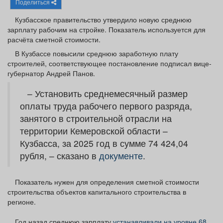
Поделиться
Афиша
Обучение
Проекты
Кузбасское правительство утвердило новую среднюю
зарплату рабочим на стройке. Показатель используется для
расчёта сметной стоимости.
В Кузбассе повысили среднюю заработную плату
Товары
Поздравления
Погода
строителей, соответствующее постановление подписал вице-
губернатор Андрей Панов.
– Установить среднемесячный размер
оплаты труда рабочего первого разряда,
занятого в строительной отрасли на
ТВ программа
Я - пенсионер
территории Кемеровской области –
Кузбасса, за 2025 год в сумме 74 424,04
рубля, – сказано в
документе
.
Показатель нужен для определения сметной стоимости
строительства объектов капитального строительства в
регионе.
Год назад среднюю зарплату
устанавливали на уровне 68