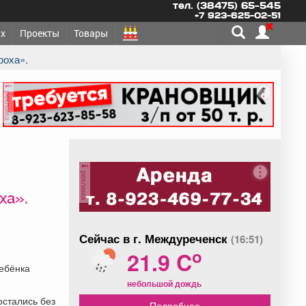
тел. (38475) 65-545
+7 923-625-02-51
х
Проекты
Товары
роха».
реклама
реклама
ха».
Сейчас в г. Междуреченск
(16:51)
o
21.9 C
ебёнка
небольшой дождь
остались без
Подробнее