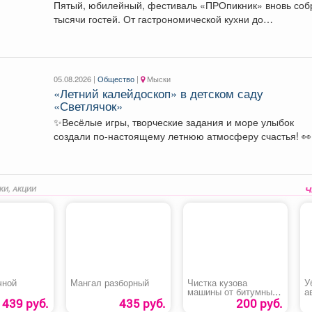
Пятый, юбилейный, фестиваль «ПРОпикник» вновь соб
тысячи гостей. От гастрономической кухни до
костюмированных сапбордистов -...
05.08.2026 |
Общество
|
Мыски
«Летний калейдоскоп» в детском саду
«Светлячок»
✨Весёлые игры, творческие задания и море улыбок
создали по-настоящему летнюю атмосферу счастья! 👀Кто
принял...
КИ, АКЦИИ
чной
Мангал разборный
Чистка кузова
У
машины от битумных
а
пятен
439 руб.
435 руб.
200 руб.