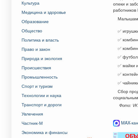
Культура
опеки и заб
работников 
Медицина и здоровье
Малышам 
Образование
Общество
✅ игрушки
✅ комбине
Политика и власть
✅ комбине
Право и закон
✅ футболк
Природа и экология
✅ майки и
Происшествия
✅ контейн
Промышленность
✅ чайники
Спорт и туризм
Сбор про
Технологии и наука
социальным
Транспорт и дороги
Фото: VK
Увлечения
MAX-кан
Частник-М
Экономика и финансы