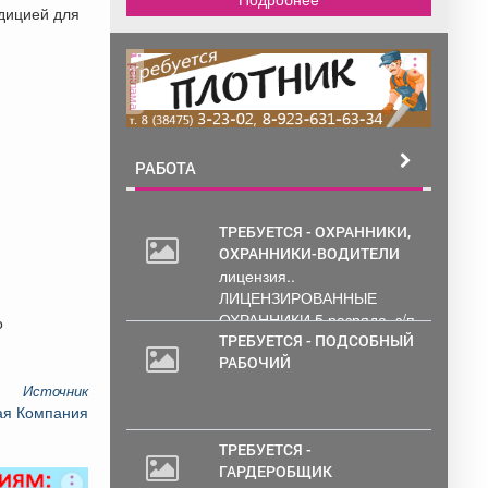
адицией для
реклама
РАБОТА
ТРЕБУЕТСЯ - ОХРАННИКИ,
ОХРАННИКИ-ВОДИТЕЛИ
лицензия..
ЛИЦЕНЗИРОВАННЫЕ
ОХРАННИКИ 5 разряда, з/п
о
от 33000 руб. 6...
ТРЕБУЕТСЯ - ПОДСОБНЫЙ
РАБОЧИЙ
Источник
ая Компания
ТРЕБУЕТСЯ -
ГАРДЕРОБЩИК