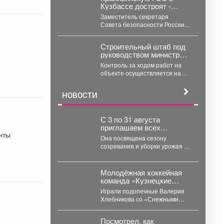
Кузбассе достроят -
Середюк...
найден инвестор
Заместитель секретаря
Совета безопасности России
Александр Масленников
сообщил о планах достроить
Строительный штаб под
Крапивинскую ГЭС в
руководством министра
Кузбассе....
здравоохранения
Контроль за ходом работ на
Кузбасса прошел в
объекте осуществляется на
акушерском стационаре
каждом этапе. Подрядная
№3 Первой горбольницы.
организация идет в
НОВОСТИ
соответствии...
С 3 по 31 августа
приглашаем всех
нты
любителей садоводства
Она посвящена сезону
и огородничества в
созревания и уборки урожая и
библиотеку
особенно актуальна в августе -
«Молодежная» на
в самое...
книжную выставку «Ваш
Молодёжная хоккейная
урожайный участок»!
команда «Кузнецкие
Медведи» с победы
Играли подопечные Валерия
стартовала на
Хлебникова со «Снежными
предсезонном турнире в
Барсами» из Астаны.
Омске.
Стартовый отрезок прошёл на
Посмотрел, как
высоких...