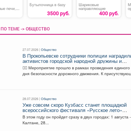
Бутылочница в базу
Шариковые
М
ные печи,
направляющие
о
ины,
Д
3500 руб.
400 руб.
ПО ТЕМЕ -> ОБЩЕСТВО
27.07.2026 |
Общество
В Прокопьевске сотрудники полиции наградил
активистов городской народной дружины и
волонтеров поисково-спасательного отряда
👮‍♂️ Мероприятие прошло в рамках проведения единого
дня безопасности дорожного движения. К присутствую
обратился начальник...
28.07.2026 |
Общество
Уже совсем скоро Кузбасс станет площадкой
всероссийского фестиваля «Русское лето»
#ZaРоссию.
В этом году он пройдет сразу в двух городах: 1 августа -
Калтане, 28...