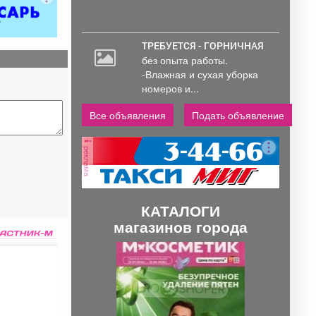
ТРЕБУЕТСЯ - ГОРНИЧНАЯ
без опыта работы.
-Влажная и сухая уборка
номеров и...
Все объявления
Подать объявление
реклама
КАТАЛОГИ
магазинов города
П
С
р
л
е
е
д
д