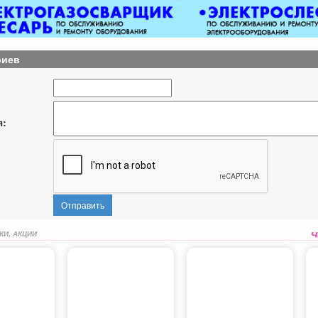
риев
я:
Отправить
КИ, АКЦИИ