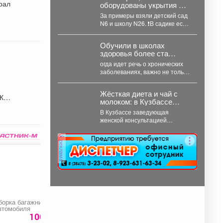
рал
оборудованы укрытия на
случай ЧС в зданиях
За примеры взяли детский сад
Управления
N6 и школу N26. ❗️В садике есть
образованием с
полноценное подвальное...
различной конструкцией:
имеющих подвалы и
Обучили в школах
предусматривающие
здоровья более ста
только техподполье.
тысяч кузбассовцев.
огда идет речь о хронических
заболеваниях, важно не только
организовать правильное
лечение, но и научить...
Жёсткая диета и чай с
молоком: в Кузбассе
мамам рассказали
В Кузбассе заведующая
правду о грудном
женской консультацией
вскармливании
Анастасия Подушко развеяла
популярные мифы о питании
реклама
кормящих мам. ...
борка багажника
Химчистка багажника
Светильник
втомобиля
автомобиля
настенный «Lomon»
100 руб.
750 руб.
239 ру