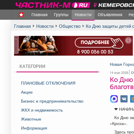
КЕМЕРОВСК
Главная
Группы
Новости
Объявления
Не
Главная
Новости
Общество
Ко Дню защиты детей 
реклама
Новая Горн
КАТЕГОРИИ
14 мая 2026
О
Ко Дню
ПЛАНОВЫЕ ОТКЛЮЧЕНИЯ
благот
Акции
Бизнес и предпринимательство
❤ НАЧИН
ЖКХ и недвижимость
Ко Дню з
Животные
«Кроха».
Информация
Здесь про