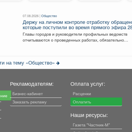
07.08.2026 |
Общество
Держу на личном контроле отработку обращен
которые поступили во время прямого эфира 2
июля.
Главы городов и руководители профильных ведомств
отчитываются о проведенных работах, обязательно
подтверждают их фото и...
сти на тему «Общество»
Рекламодателям:
Оплата услуг:
Бизнес-кабинет
Расценки
ение
Заказать рекламу
Оплатить
Наши ресурсы:
Газета "Частник-М"