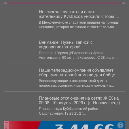
Не смогла спуститься сама -
жительницу Кузбасса уносили с горы на
носилках
В Междуреченске спасатели пришли на помощь
женщине, которая не смогла самостоятельно
спуститься с горы Сыркашинская....
Внимание! Нужны записи с
видеорегистраторов!
Пропала #Горива (#Барковская) Ирина
Анатольевна, 60 лет, г. #Кемерово. С 28 июля
2026 года...
Наша телерадиокомпания объявляет
сбор гуманитарной помощи для бойцов
СВО
Военнослужащие выполняют свой долг в
непростых условиях и мы можем помочь им
конкретными вещами. Мы...
Плановые отключения на сетях ЖКХ на
09.08.-10 августа 2026 г. (г. Новокузнецк)
Г орячая вода Куйбышевский район:
Садопарковая, 19,23,25,27,
29,31,33,35,28/1,28/2,28,30,...