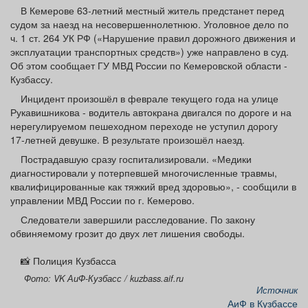
Афиша
Обучение
Проекты
В Кемерове 63‑летний местный житель предстанет перед
судом за наезд на несовершеннолетнюю. Уголовное дело по
ч. 1 ст. 264 УК РФ («Нарушение правил дорожного движения и
эксплуатации транспортных средств») уже направлено в суд.
Об этом сообщает ГУ МВД России по Кемеровской области -
Кузбассу.
Товары
Поздравления
Погода
Инцидент произошёл в феврале текущего года на улице
Рукавишникова - водитель автокрана двигался по дороге и на
нерегулируемом пешеходном переходе не уступил дорогу
17‑летней девушке. В результате произошёл наезд.
Пострадавшую сразу госпитализировали. «Медики
ТВ программа
Я - пенсионер
диагностировали у потерпевшей многочисленные травмы,
квалифицированные как тяжкий вред здоровью», - сообщили в
управлении МВД России по г. Кемерово.
Следователи завершили расследование. По закону
обвиняемому грозит до двух лет лишения свободы.
📸 Полиция Кузбасса
Фото: VK АиФ-Кузбасс / kuzbass.aif.ru
Источник
АиФ в Кузбассе