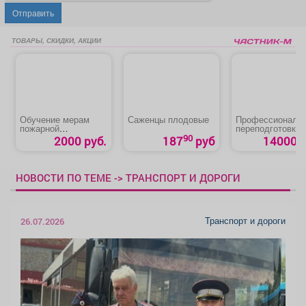
Отправить
ТОВАРЫ, СКИДКИ, АКЦИИ
Обучение мерам
Саженцы плодовые
Профессиональ
пожарной
переподготовка
безопасности
специалистов А
90
2000 руб.
187
руб
14000 р
«Диспетчер
городского
наземного
электрического 
НОВОСТИ ПО ТЕМЕ -> ТРАНСПОРТ И ДОРОГИ
автомобильного
транспорта»
Транспорт и дороги
26.07.2026