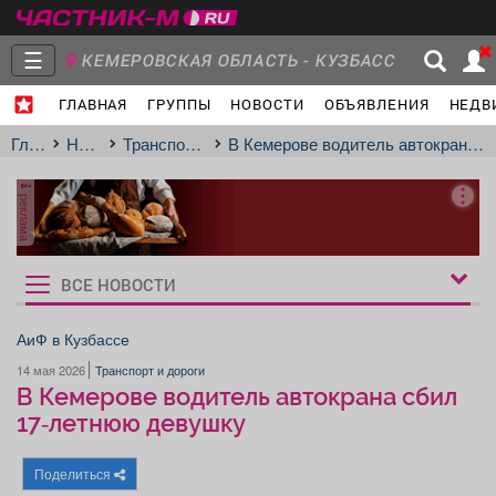
☰
КЕМЕРОВСКАЯ ОБЛАСТЬ - КУЗБАСС
ГЛАВНАЯ
ГРУППЫ
НОВОСТИ
ОБЪЯВЛЕНИЯ
НЕДВ
Главная
Группы
Новости
Главная
Новости
Транспорт и дороги
В Кемерове водитель автокрана сбил 17‑летнюю девушку
реклама
Объявления
Недвижимость
Услуги
ВСЕ НОВОСТИ
Рукбрики
новостей
АиФ в Кузбассе
14 мая 2026
Транспорт и дороги
Работа
Транспорт
Компании
В Кемерове водитель автокрана сбил
17‑летнюю девушку
Поделиться