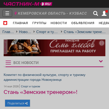
☰
КЕМЕРОВСКАЯ ОБЛАСТЬ - КУЗБАСС
ГЛАВНАЯ
ГРУППЫ
НОВОСТИ
ОБЪЯВЛЕНИЯ
НЕДВ
Главная
Группы
Новости
Главная
Новости
Спорт и туризм
Стань «Земским тренером»!
реклама
Объявления
Недвижимость
Услуги
ВСЕ НОВОСТИ
Рукбрики
новостей
Комитет по физической культуре, спорту и туризму
администрации города Новокузнецк
Работа
Транспорт
Компании
14 мая 2026
Спорт и туризм
Стань «Земским тренером»!
Поделиться