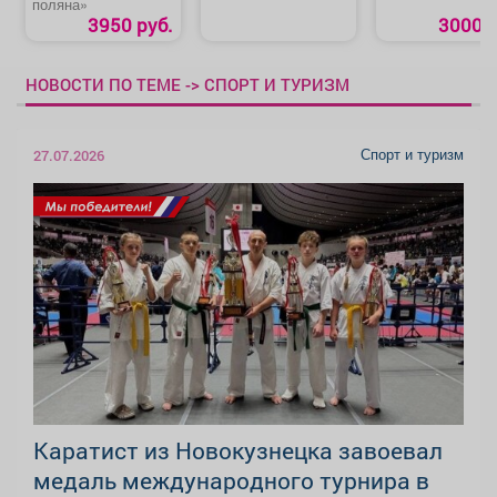
поляна»
3950 руб.
3000 р
НОВОСТИ ПО ТЕМЕ -> СПОРТ И ТУРИЗМ
Спорт и туризм
27.07.2026
Каратист из Новокузнецка завоевал
медаль международного турнира в