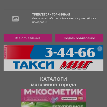
ТРЕБУЕТСЯ - ГОРНИЧНАЯ
без опыта работы. -Влажная и сухая уборка
номеров и...
Все объявления
Подать объявление
реклама
КАТАЛОГИ
магазинов города
П
С
р
л
е
е