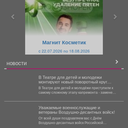
д
д
ы
у
д
ю
у
щ
щ
и
Магнит Косметик
и
й
c 22.07.2026 по 18.08.2026
й
НОВОСТИ
В Театре для детей и молодежи
монтируют новый поворотный круг
сцены
В Театре для детей и молодёжи приступили к
самому сложному этапу капремонта - замене
поворотного...
Уважаемые военнослужащие и
ветераны Воздушно-десантных войск!
От всей души поздравляем вас с Днём
Воздушно-десантных войск Российской
Федерации! Этот праздник по...