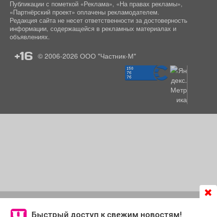
Публикации с пометкой «Реклама», «На правах рекламы»,
«Партнёрский проект» оплачены рекламодателем.
Редакция сайта не несет ответственности за достоверность
информации, содержащейся в рекламных материалах и
объявлениях.
+16
© 2006-2026
ООО "Частник-М"
Продолжая использовать сайт
chastnik-m.ru
, Вы даете
согласие на обработку файлов cookie, которые
Быстрый доступ к свежим новостям!