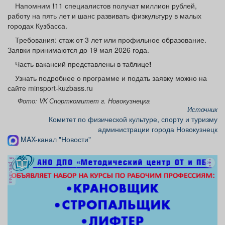
Напомним ❗️11 специалистов получат миллион рублей,
Афиша
Обучение
Проекты
работу на пять лет и шанс развивать физкультуру в малых
городах Кузбасса.
Требования: стаж от 3 лет или профильное образование.
Заявки принимаются до 19 мая 2026 года.
Товары
Поздравления
Погода
Часть вакансий представлены в таблице❗️
Узнать подробнее о программе и подать заявку можно на
сайте minsport-kuzbass.ru
Фото: VK Спорткомитет г. Новокузнецка
Источник
ТВ программа
Комитет по физической культуре, спорту и туризму
Я - пенсионер
администрации города Новокузнецк
MAX-канал "Новости"
реклама