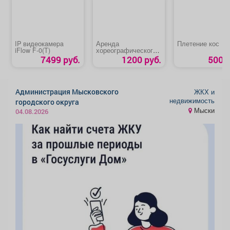
IP видеокaмepa
Аренда
Плетение кос
iFlow F-0(T)
хореографического
зала
7499 руб.
1200 руб.
500 р
Администрация Мысковского
ЖКХ и
недвижимость
городского округа
Мыски
04.08.2026