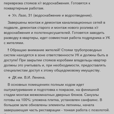
переврезка стояков х/г водоснабжения. Готовятся к
поквартирным работам.
🔹 Ул. Лазо, 31 (водоснабжение и водоотведение).
Завершены монтаж и демонтаж канализационных сетей в
подвале, демонтаж старого и монтаж нового розлива х/г
водоснабжения и полотенцесушителей. Готовятся заводить
разводку в квартиры, идет совместная работа подрядчика и УК
с жителями.
❗ ️Обращаю внимание жителей! Стояки трубопроводных
систем находятся в зоне ответственности УК и должны быть в
доступе! При закрытии стояков коробами владельцы квартир
должны это учитывать и, при необходимости, предоставлять
специалистам доступ к этому общедомовому имуществу.
🔹 ДК им. В.И. Ленина.
В основных помещениях полным ходом идет
оштукатуривание и подготовка к покраске, на финишной
стадии монтаж межкомнатных дверных блоков. Санузлы
готовы на 100%: уложена плитка, установлен санфаянс. В
большом зале обновлены элементы лепнины, начата
завершающая часть реставрации - тонкая работа с позолотой.