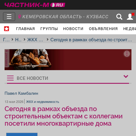
☰
КЕМЕРОВСКАЯ ОБЛАСТЬ - КУЗБАСС
ГЛАВНАЯ
ГРУППЫ
НОВОСТИ
ОБЪЯВЛЕНИЯ
НЕДВ
Главная
Группы
Новости
Главная
Новости
ЖКХ и недвижимость
Сегодня в рамках объезда по строительным объектам с коллегами посетили многоквартирные дома
реклама
Объявления
Недвижимость
Услуги
ВСЕ НОВОСТИ
Рукбрики
новостей
Павел Камбалин
13 мая 2026
ЖКХ и недвижимость
Работа
Транспорт
Компании
Сегодня в рамках объезда по
строительным объектам с коллегами
посетили многоквартирные дома