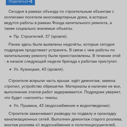
Поделиться
Афиша
Обучение
Проекты
Сегодня в рамках объезда по строительным объектам с
коллегами посетили многоквартирные дома, в которых
ведутся работы в рамках Фонда капитального ремонта, а
также социально значимые объекты.
Товары
Поздравления
Погода
🔹 Пр. Строителей, 37 (кровля).
Ранее здесь были выявлены недочёты, которые сегодня
подрядчик продолжает устранять. В связи с чем работы по
капитальному ремонту были приостановлены. В течение этой
- в начале следующей недели бригада к работам приступит.
ТВ программа
Я - пенсионер
🔹 Ул. Кузнецкая, 43 (кровля).
Строители вскрыли часть крыши: идёт демонтаж, замена
стропил, устройство обрешетки. Материалы в наличии не все,
выполнение этапов работ задерживается. Подрядчик уверяет,
что будет «нагонять» темпы.
🔹 Ул. Пушкина, 43 (водоснабжение и водоотведение).
Строители заканчивают разводку по подвалу и прокладку
канализационных сетей. Выполнен демонтаж старого розлива,
монтаж розлива х/г водоснабжения и полотенцесушителей,