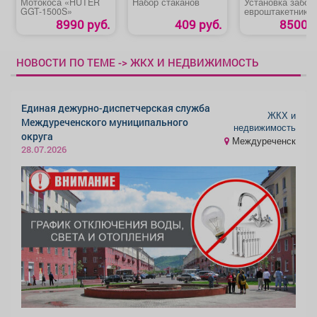
Мотокоса «HUTER
Набор стаканов
Установка забор
GGT-1500S»
евроштакетника
8990 руб.
409 руб.
8500 р
НОВОСТИ ПО ТЕМЕ -> ЖКХ И НЕДВИЖИМОСТЬ
Единая дежурно-диспетчерская служба
ЖКХ и
Междуреченского муниципального
недвижимость
округа
Междуреченск
28.07.2026