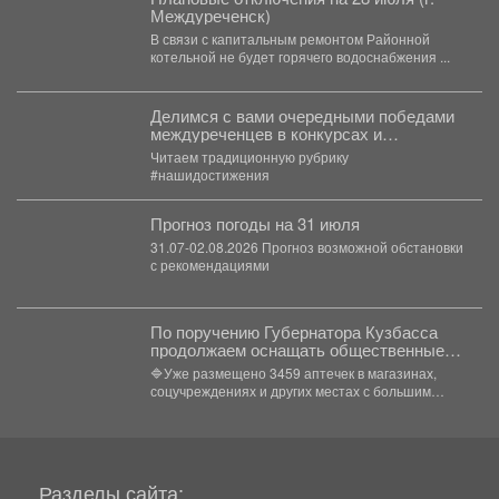
Междуреченск)
В связи с капитальным ремонтом Районной
котельной не будет горячего водоснабжения ...
Делимся с вами очередными победами
междуреченцев в конкурсах и
соревнованиях.
Читаем традиционную рубрику
#нашидостижения
Прогноз погоды на 31 июля
31.07-02.08.2026 Прогноз возможной обстановки
с рекомендациями
По поручению Губернатора Кузбасса
продолжаем оснащать общественные
пространства аптечками первой
🔷Уже размещено 3459 аптечек в магазинах,
помощи.
соцучреждениях и других местах с большим
потоком людей. Важно...
Разделы сайта: