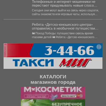
Телефонные и интернет-мошенники не
перестают придумывать новые способы
обмана.
Сегодня они могут выйти на связь через соцсети,
сайты знакомств или игровые чаты, используя
самые...
Ребята «Детско-юношеского центра»
отправились в необычное путешествие -
на борт «Поезда Победы».
🚂 Поезд Победы: путешествие сквозь время
глазами детей 🚂 Ребята «Детско-юношеского
центра» отправились в...
реклама
КАТАЛОГИ
магазинов города
П
С
р
л
е
е