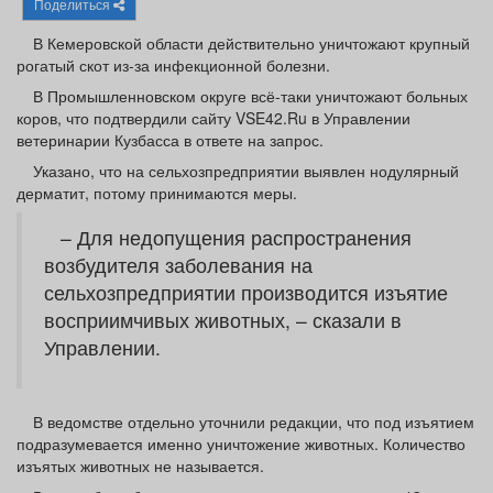
Поделиться
Афиша
Обучение
Проекты
В Кемеровской области действительно уничтожают крупный
рогатый скот из-за инфекционной болезни.
В Промышленновском округе всё-таки уничтожают больных
коров, что подтвердили сайту VSE42.Ru в Управлении
Товары
Поздравления
Погода
ветеринарии Кузбасса в ответе на запрос.
Указано, что на сельхозпредприятии выявлен нодулярный
дерматит, потому принимаются меры.
– Для недопущения распространения
ТВ программа
Я - пенсионер
возбудителя заболевания на
сельхозпредприятии производится изъятие
восприимчивых животных, – сказали в
Управлении.
В ведомстве отдельно уточнили редакции, что под изъятием
подразумевается именно уничтожение животных. Количество
изъятых животных не называется.