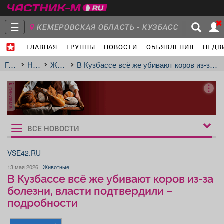
☰
КЕМЕРОВСКАЯ ОБЛАСТЬ - КУЗБАСС
ГЛАВНАЯ
ГРУППЫ
НОВОСТИ
ОБЪЯВЛЕНИЯ
НЕДВ
Главная
Группы
Новости
Главная
Новости
Животные
В Кузбассе всё же убивают коров из-за болезни, власти подтвердили – подробности
реклама
Объявления
Недвижимость
Услуги
ВСЕ НОВОСТИ
Рукбрики
новостей
VSE42.RU
13 мая 2026
Животные
Работа
Транспорт
Компании
В Кузбассе всё же убивают коров из-за
болезни, власти подтвердили –
подробности