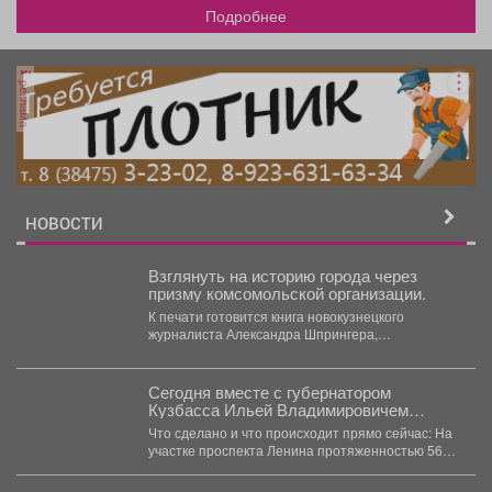
Подробнее
реклама
НОВОСТИ
Взглянуть на историю города через
призму комсомольской организации.
К печати готовится книга новокузнецкого
журналиста Александра Шпрингера,
посвящённая коммунистическому союзу
молодёжи. Издание рассказывает не...
Сегодня вместе с губернатором
Кузбасса Ильей Владимировичем
Середюком проверили ход
Что сделано и что происходит прямо сейчас: На
реконструкции трамвайного маршрута
участке проспекта Ленина протяженностью 560
№10
метров...