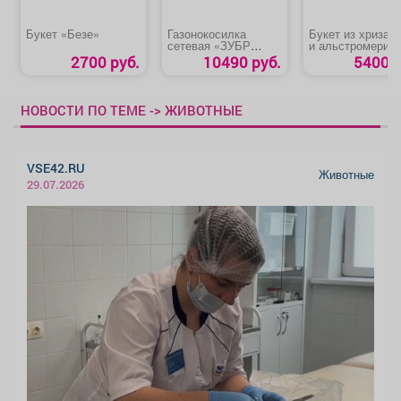
Букет «Безе»
Газонокосилка
Букет из хризан
сетевая «ЗУБР
и альстромерий
ГС-33-1310»
2700 руб.
10490 руб.
5400 р
НОВОСТИ ПО ТЕМЕ -> ЖИВОТНЫЕ
VSE42.RU
Животные
29.07.2026