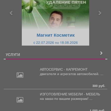
д
д
ы
у
д
ю
у
щ
щ
и
Магнит Косметик
и
й
c 22.07.2026 по 18.08.2026
й
УСЛУГИ
АВТОСЕРВИС - КАПРЕМОНТ
двигателя
и агрегатов автомобилей. ...
300 руб.
ИЗГОТОВЛЕНИЕ МЕБЕЛИ - МЕБЕЛЬ
на
заказ по вашим размерам! ...
1 000 руб.